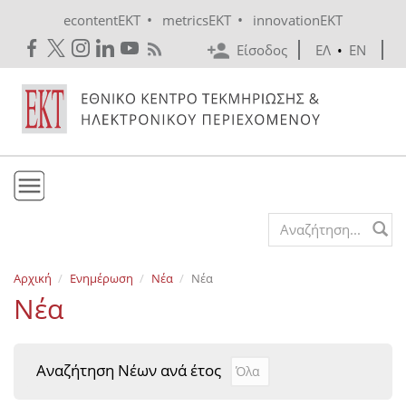
Skip to main content
•
•
econtentEKT
metricsEKT
innovationEKT
Είσοδος
ΕΛ
•
EN
Το ΕΚΤ
Search form
Υπηρεσίες
Αρχική
Ενημέρωση
Νέα
Νέα
Εκδόσεις
Νέα
Ενημέρωση
Επικοινωνία
Αναζήτηση Νέων ανά έτος
Αναζήτηση Νέων ανά έτ
Year