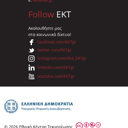
e:
ekt@ekt.gr
Follow
EKT
Ακολουθήστε μας
στα κοινωνικά δίκτυα!
facebook.com/EKTgr
twitter.com/EKTgr
instagram.com/the_EKTgr
linkedin.com/EKTgr
youtube.com/EKTgr
© 2026 Eθνικό Κέντρο Τεκμηρίωσης