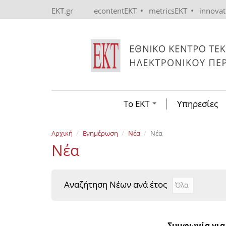
Skip to main content
•
•
EKT.gr
econtentEKT
metricsEKT
innova
Το ΕΚΤ
Υπηρεσίες
Αρχική
Ενημέρωση
Νέα
Νέα
Νέα
Αναζήτηση Νέων ανά έτος
Αναζήτηση Νέ
Year
Συμφωνία για