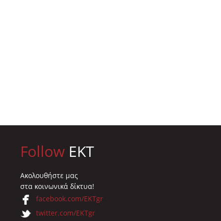
Follow
EKT
Ακολουθήστε μας
στα κοινωνικά δίκτυα!
facebook.com/EKTgr
twitter.com/EKTgr