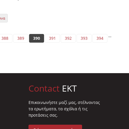
υνα
…
388
389
390
391
392
393
394
Contact
EKT
Επικοινωνήστε μαζί μας, στέλνοντας
τα ερωτήματα, τα σχόλια ή τις
προτάσεις σας.