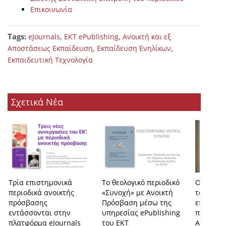
Επικοινωνία
Tags:
,
,
eJournals
EKT ePublishing
Ανοικτή και εξ
,
,
Αποστάσεως Εκπαίδευση
Εκπαίδευση Ενηλίκων
Εκπαιδευτική Τεχνολογία
Σχετικά Νέα
Τρία επιστημονικά
Το θεολογικό περιοδικό
Ολοκληρ
περιοδικά ανοικτής
«Συνοχή» με Ανοικτή
τόμος το
πρόσβασης
Πρόσβαση μέσω της
επιστημ
εντάσσονται στην
υπηρεσίας ePublishing
περιοδικ
πλατφόρμα eJournals
του ΕΚΤ
Annals, 