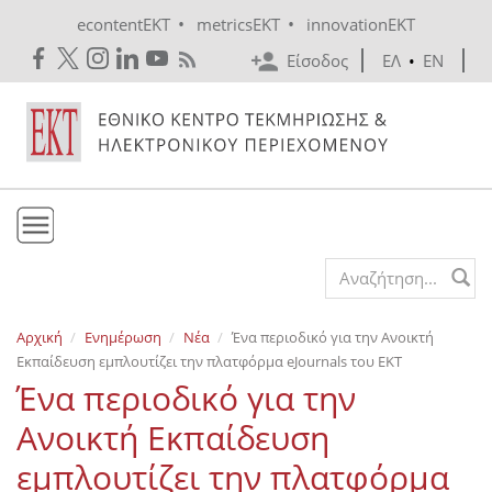
Skip to main content
•
•
econtentEKT
metricsEKT
innovationEKT
Είσοδος
ΕΛ
•
EN
Το ΕΚΤ
Search form
Υπηρεσίες
Αρχική
Ενημέρωση
Νέα
Ένα περιοδικό για την Ανοικτή
Εκδόσεις
Εκπαίδευση εμπλουτίζει την πλατφόρμα eJournals του ΕΚΤ
Ενημέρωση
Ένα περιοδικό για την
Επικοινωνία
Ανοικτή Εκπαίδευση
εμπλουτίζει την πλατφόρμα