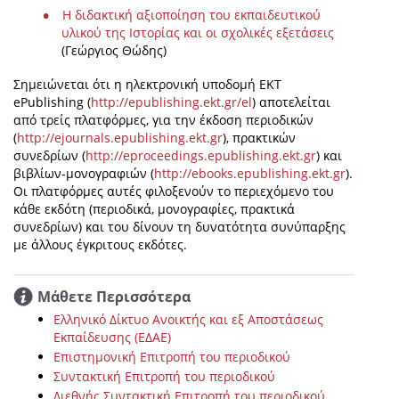
Η διδακτική αξιοποίηση του εκπαιδευτικού
υλικού της Ιστορίας και οι σχολικές εξετάσεις
(Γεώργιος Θώδης)
Σημειώνεται ότι η ηλεκτρονική υποδομή ΕΚΤ
ePublishing (
http://epublishing.ekt.gr/el
) αποτελείται
από τρείς πλατφόρμες, για την έκδοση περιοδικών
(
http://ejournals.epublishing.ekt.gr
), πρακτικών
συνεδρίων (
http://eproceedings.epublishing.ekt.gr
) και
βιβλίων-μονογραφιών (
http://ebooks.epublishing.ekt.gr
).
Οι πλατφόρμες αυτές φιλοξενούν το περιεχόμενο του
κάθε εκδότη (περιοδικά, μονογραφίες, πρακτικά
συνεδρίων) και του δίνουν τη δυνατότητα συνύπαρξης
με άλλους έγκριτους εκδότες.
Μάθετε Περισσότερα
Ελληνικό Δίκτυο Ανοικτής και εξ Αποστάσεως
Εκπαίδευσης (ΕΔΑΕ)
Επιστημονική Επιτροπή του περιοδικού
Συντακτική Επιτροπή του περιοδικού
Διεθνής Συντακτική Επιτροπή του περιοδικού