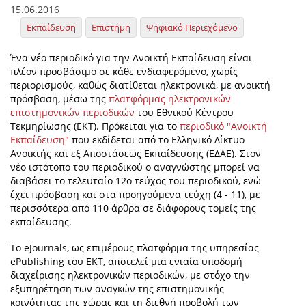
15.06.2016
Εκπαίδευση
Επιστήμη
Ψηφιακό Περιεχόμενο
Ένα νέο περιοδικό για την Ανοικτή Εκπαίδευση είναι
πλέον προσβάσιμο σε κάθε ενδιαφερόμενο, χωρίς
περιορισμούς, καθώς διατίθεται ηλεκτρονικά, με ανοικτή
πρόσβαση, μέσω της
πλατφόρμας ηλεκτρονικών
επιστημονικών περιοδικών
του Εθνικού Κέντρου
Τεκμηρίωσης (ΕΚΤ). Πρόκειται για το
περιοδικό "Ανοικτή
Εκπαίδευση"
που εκδίδεται από το Ελληνικό Δίκτυο
Ανοικτής και εξ Αποστάσεως Εκπαίδευσης (ΕΔΑΕ). Στον
νέο ιστότοπο του περιοδικού ο αναγνώστης μπορεί να
διαβάσει το τελευταίο 12ο τεύχος του περιοδικού, ενώ
έχει πρόσβαση και στα προηγούμενα τεύχη (4 - 11), με
περισσότερα από 110 άρθρα σε διάφορους τομείς της
εκπαίδευσης.
Το eJournals, ως επιμέρους πλατφόρμα της υπηρεσίας
ePublishing του ΕΚΤ, αποτελεί μια ενιαία υποδομή
διαχείρισης ηλεκτρονικών περιοδικών, με στόχο την
εξυπηρέτηση των αναγκών της επιστημονικής
κοινότητας της χώρας και τη διεθνή προβολή των