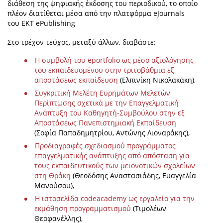
διάθεση της ψηφιακής έκδοσης του περιοδικού, το οποίο
πλέον διατίθεται μέσα από την πλατφόρμα eJournals
του ΕΚΤ ePublishing
Στο τρέχον τεύχος, μεταξύ άλλων, διαβάστε:
Η συμβολή του eportfolio ως μέσο αξιολόγησης
του εκπαιδευομένου στην τριτοβάθμια εξ
αποστάσεως εκπαίδευση
(Ελπινίκη Νικολακάκη),
Συγκριτική Μελέτη Ευρημάτων Μελετών
Περίπτωσης σχετικά με την Επαγγελματική
Ανάπτυξη του Καθηγητή-Συμβούλου στην εξ
Αποστάσεως Πανεπιστημιακή Εκπαίδευση
(Σοφία Παπαδημητρίου, Αντώνης Λιοναράκης),
Προδιαγραφές σχεδιασμού προγράμματος
επαγγελματικής ανάπτυξης από απόσταση για
τους εκπαιδευτικούς των μειονοτικών σχολείων
στη Θράκη
(Θεοδόσης Αναστασιάδης, Ευαγγελία
Μανούσου),
Η ιστοσελίδα codeacademy ως εργαλείο για την
εκμάθηση προγραμματισμού
(Τιμολέων
Θεοφανέλλης),