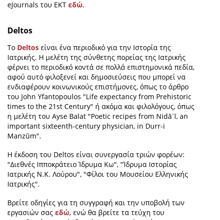
eJournals του ΕΚΤ
εδώ
.
Deltos
Το
Deltos
είναι ένα περιοδικό για την Ιστορία της
Ιατρικής. Η μελέτη της σύνθετης πορείας της Ιατρικής
φέρνει το περιοδικό κοντά σε πολλά επιστημονικά πεδία,
αφού αυτό φιλοξενεί και δημοσιεύσεις που μπορεί να
ενδιαφέρουν κοινωνικούς επιστήμονες, όπως το άρθρο
του John Yfantopoulos "Life expectancy from Prehistoric
times to the 21st Century" ή ακόμα και φιλολόγους, όπως
η μελέτη του Ayse Balat "Poetic recipes from Nidāʾī, an
important sixteenth-century physician, in Durr-i
Manzūm".
Η έκδοση του Deltos είναι συνεργασία τριών φορέων:
"Διεθνές Ιπποκράτειο Ίδρυμα Κω", "Ίδρυμα Ιστορίας
Ιατρικής Ν.Κ. Λούρου", "Φίλοι του Mουσείου Eλληνικής
Iατρικής".
Βρείτε οδηγίες για τη συγγραφή και την υποβολή των
εργασιών σας
εδώ,
ενώ θα βρείτε τα τεύχη του