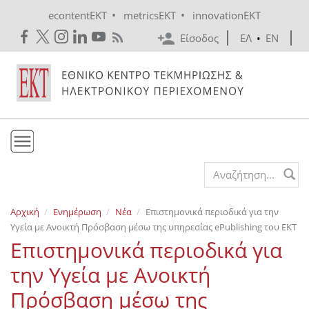
Skip to main content
•
•
econtentEKT
metricsEKT
innovationEKT
Είσοδος
ΕΛ
•
EN
Το ΕΚΤ
Search form
Υπηρεσίες
Αρχική
Ενημέρωση
Νέα
Επιστημονικά περιοδικά για την
Εκδόσεις
Υγεία με Ανοικτή Πρόσβαση μέσω της υπηρεσίας ePublishing του EKT
Ενημέρωση
Επιστημονικά περιοδικά για
Επικοινωνία
την Υγεία με Ανοικτή
Πρόσβαση μέσω της