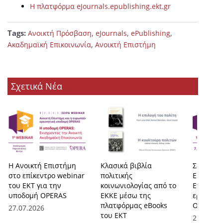
H πλατφόρμα eJournals.epublishing.ekt.gr
Tags:
,
,
,
Ανοικτή Πρόσβαση
eJournals
ePublishing
,
Ακαδημαϊκή Επικοινωνία
Ανοικτή Επιστήμη
Σχετικά Νέα
Η Ανοικτή Επιστήμη
Κλασικά βιβλία
Σειρά we
στο επίκεντρο webinar
πολιτικής
ΕΚΤ για 
του ΕΚΤ για την
κοινωνιολογίας από το
Επιστήμη
υποδομή OPERAS
ΕΚΚΕ μέσω της
ερευνητ
πλατφόρμας eBooks
OPERAS
27.07.2026
του ΕΚΤ
25.06.20