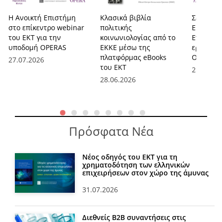
Η Ανοικτή Επιστήμη
Κλασικά βιβλία
Σειρά we
στο επίκεντρο webinar
πολιτικής
ΕΚΤ για 
του ΕΚΤ για την
κοινωνιολογίας από το
Επιστήμη
υποδομή OPERAS
ΕΚΚΕ μέσω της
ερευνητ
πλατφόρμας eBooks
OPERAS
27.07.2026
του ΕΚΤ
25.06.20
28.06.2026
Πρόσφατα Νέα
Νέος οδηγός του ΕΚΤ για τη
χρηματοδότηση των ελληνικών
επιχειρήσεων στον χώρο της άμυνας
31.07.2026
Διεθνείς Β2Β συναντήσεις στις