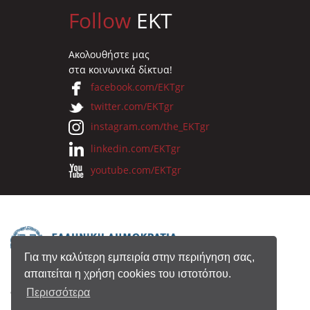
Follow
EKT
Ακολουθήστε μας
στα κοινωνικά δίκτυα!
facebook.com/EKTgr
twitter.com/EKTgr
instagram.com/the_EKTgr
linkedin.com/EKTgr
youtube.com/EKTgr
Για την καλύτερη εμπειρία στην περιήγηση σας,
απαιτείται η χρήση cookies του ιστοτόπου.
© 2026 Eθνικό Κέντρο Τεκμηρίωσης
Περισσότερα