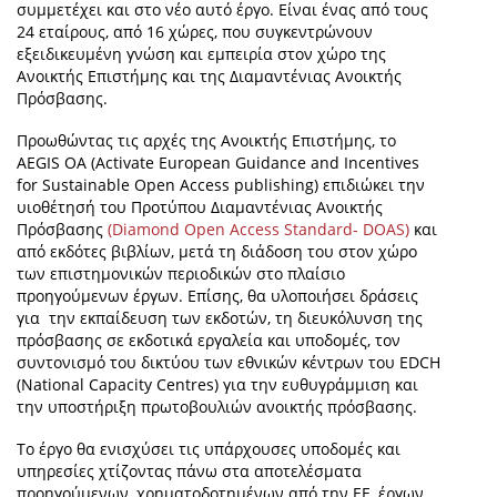
συμμετέχει και στο νέο αυτό έργο. Είναι ένας από τους
24 εταίρους, από 16 χώρες, που συγκεντρώνουν
εξειδικευμένη γνώση και εμπειρία στον χώρο της
Ανοικτής Επιστήμης και της Διαμαντένιας Ανοικτής
Πρόσβασης.
Προωθώντας τις αρχές της Ανοικτής Επιστήμης, το
AEGIS OA (Activate European Guidance and Incentives
for Sustainable Open Access publishing) επιδιώκει την
υιοθέτησή του Προτύπου Διαμαντένιας Ανοικτής
Πρόσβασης
(Diamond Open Access Standard- DOAS)
και
από εκδότες βιβλίων, μετά τη διάδοση του στον χώρο
των επιστημονικών περιοδικών στο πλαίσιο
προηγούμενων έργων. Επίσης, θα υλοποιήσει δράσεις
για την εκπαίδευση των εκδοτών, τη διευκόλυνση της
πρόσβασης σε εκδοτικά εργαλεία και υποδομές, τον
συντονισμό του δικτύου των εθνικών κέντρων του EDCH
(National Capacity Centres) για την ευθυγράμμιση και
την υποστήριξη πρωτοβουλιών ανοικτής πρόσβασης.
Το έργο θα ενισχύσει τις υπάρχουσες υποδομές και
υπηρεσίες χτίζοντας πάνω στα αποτελέσματα
προηγούμενων, χρηματοδοτημένων από την ΕΕ, έργων