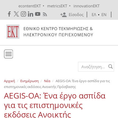
Skip to main content
•
•
econtentEKT
metricsEKT
innovationEKT
Είσοδος
ΕΛ
•
EN
Το ΕΚΤ
Search form
Υπηρεσίες
Αρχική
Ενημέρωση
Νέα
AEGIS-OA: Ένα έργο ασπίδα για τις
Εκδόσεις
επιστημονικές εκδόσεις Ανοικτής Πρόσβασης
Ενημέρωση
AEGIS-OA: Ένα έργο ασπίδα
Επικοινωνία
για τις επιστημονικές
εκδόσεις Ανοικτής