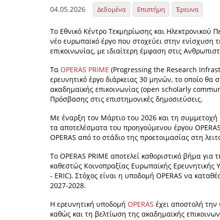
04.05.2026
Δεδομένα
Επιστήμη
Έρευνα
Το Εθνικό Κέντρο Τεκμηρίωσης και Ηλεκτρονικού Π
νέο ευρωπαϊκό έργο που στοχεύει στην ενίσχυση τ
επικοινωνίας, με ιδιαίτερη έμφαση στις Ανθρωπιστ
Τα
OPERAS PRIME
(Progressing the Research Infrast
ερευνητικό έργο διάρκειας 30 μηνών, το οποίο θα
ακαδημαϊκής επικοινωνίας (open scholarly commu
Πρόσβασης στις επιστημονικές δημοσιεύσεις.
Με έναρξη τον Μάρτιο του 2026 και τη συμμετοχή 
τα αποτελέσματα του προηγούμενου έργου OPERAS
OPERAS από το στάδιο της προετοιμασίας στη λειτ
Το OPERAS PRIME αποτελεί καθοριστικό βήμα για τ
καθεστώς Κοινοπραξίας Ευρωπαϊκής Ερευνητικής Υ
- ERIC). Στόχος είναι η υποδομή OPERAS να καταθ
2027-2028.
H ερευνητική υποδομή
OPERAS
έχει αποστολή την 
καθώς και τη βελτίωση της ακαδημαϊκής επικοινωνί