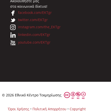
Ακολουθήστε μας
στα κοινωνικά δίκτυα!
facebook.com/EKTgr
twitter.com/EKTgr
instagram.com/the_EKTgr
linkedin.com/EKTgr
youtube.com/EKTgr
© 2026 Eθνικό Κέντρο Τεκμηρίωσης
Όροι Χρήσης
•
Πολιτική Απορρήτου
•
Copyright