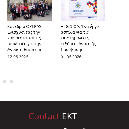
Συνέδριο OPERAS:
AEGIS-OA: Ένα έργο
Στην π
Ενισχύοντας την
ασπίδα για τις
eProcee
κοινότητα και τις
επιστημονικές
πρακτικ
υποδομές για την
εκδόσεις Ανοικτής
συνεδρ
Ανοικτή Επιστήμη
Πρόσβασης
Jean M
Επικοι
12.06.2026
01.06.2026
Διαχείρ
και Κρί
29.12.2
Contact
EKT