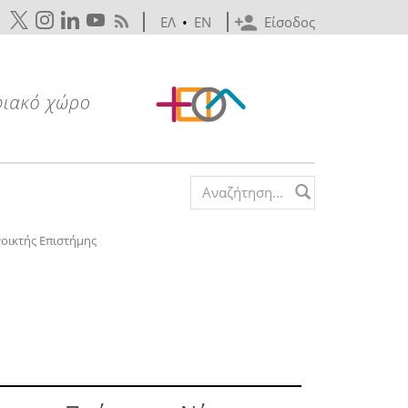
ΕΛ
•
EN
Είσοδος
Search form
νοικτής Επιστήμης