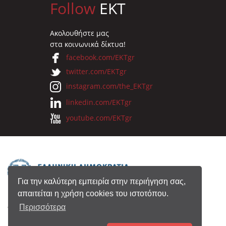
Follow
EKT
Ακολουθήστε μας
στα κοινωνικά δίκτυα!
facebook.com/EKTgr
twitter.com/EKTgr
instagram.com/the_EKTgr
linkedin.com/EKTgr
youtube.com/EKTgr
Για την καλύτερη εμπειρία στην περιήγηση σας,
απαιτείται η χρήση cookies του ιστοτόπου.
© 2026 Eθνικό Κέντρο Τεκμηρίωσης
Περισσότερα