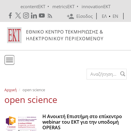
Skip to main content
•
•
econtentEKT
metricsEKT
innovationEKT
Είσοδος
ΕΛ
•
EN
Το ΕΚΤ
Search form
Υπηρεσίες
Αρχική
open science
Εκδόσεις
open science
Ενημέρωση
Επικοινωνία
Η Ανοικτή Επιστήμη στο επίκεντρο
webinar του ΕΚΤ για την υποδομή
OPERAS