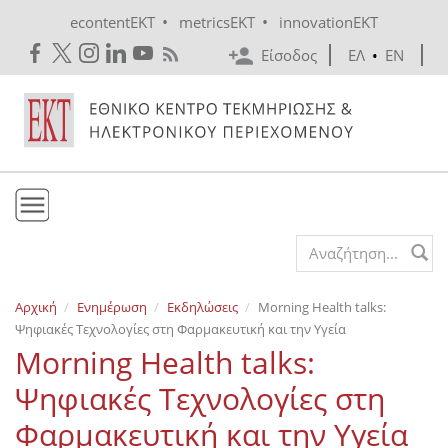
Skip to main content
•
•
econtentEKT
metricsEKT
innovationEKT
Είσοδος
ΕΛ
•
EN
Το ΕΚΤ
Search form
Υπηρεσίες
Αρχική
Ενημέρωση
Εκδηλώσεις
Morning Health talks:
Εκδόσεις
Ψηφιακές Τεχνολογίες στη Φαρμακευτική και την Υγεία
Ενημέρωση
Morning Health talks:
Επικοινωνία
Ψηφιακές Τεχνολογίες στη
Φαρμακευτική και την Υγεία