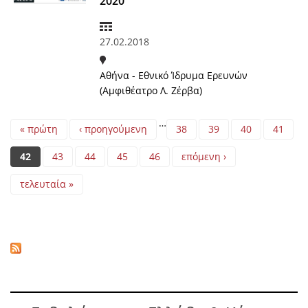
2020
27.02.2018
Αθήνα - Εθνικό Ίδρυμα Ερευνών
(Αμφιθέατρο Λ. Ζέρβα)
Pages
…
« πρώτη
‹ προηγούμενη
38
39
40
41
42
43
44
45
46
επόμενη ›
τελευταία »