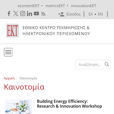
Skip to main content
•
•
econtentEKT
metricsEKT
innovationEKT
Είσοδος
ΕΛ
•
EN
Το ΕΚΤ
Search form
Υπηρεσίες
Αρχική
Καινοτομία
Εκδόσεις
Καινοτομία
Ενημέρωση
Επικοινωνία
Building Energy Efficiency:
Research & Innovation Workshop