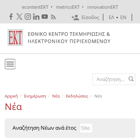
Skip to main content
•
•
econtentEKT
metricsEKT
innovationEKT
Είσοδος
ΕΛ
•
EN
Το ΕΚΤ
Search form
Υπηρεσίες
Αρχική
Ενημέρωση
Νέα
Εκδηλώσεις
Νέα
Εκδόσεις
Νέα
Ενημέρωση
Επικοινωνία
Αναζήτηση Νέων ανά έτος
Αναζήτηση Νέων ανά έτ
Year