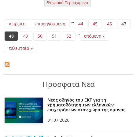
Ψηφιακό Περιεχόμενο
Pages
…
« πρώτη
‹ προηγούμενη
44
45
46
47
…
48
49
50
51
52
επόμενη ›
τελευταία »
Πρόσφατα Νέα
Νέος οδηγός του ΕΚΤ για τη
χρηματοδότηση των ελληνικών
επιχειρήσεων στον χώρο της άμυνας
31.07.2026