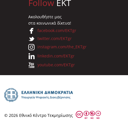
Follow
EKT
Ακολουθήστε μας
στα κοινωνικά δίκτυα!
facebook.com/EKTgr
twitter.com/EKTgr
instagram.com/the_EKTgr
linkedin.com/EKTgr
youtube.com/EKTgr
© 2026 Eθνικό Κέντρο Τεκμηρίωσης