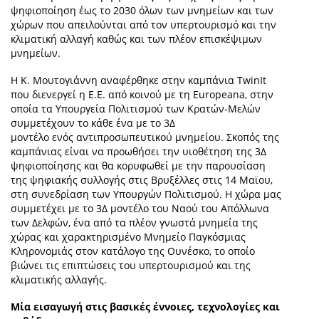
ψηφιοποίηση έως το 2030 όλων των μνημείων και των
χώρων που απειλούνται από τον υπερτουρισμό και την
κλιματική αλλαγή καθώς και των πλέον επισκέψιμων
μνημείων.
Η Κ. Μουτογιάννη αναφέρθηκε στην καμπάνια TwinIt
που διενεργεί η Ε.Ε. από κοινού με τη Europeana, στην
οποία τα Υπουργεία Πολιτισμού των Κρατών-Μελών
συμμετέχουν το κάθε ένα με το 3Δ
μοντέλο ενός αντιπροσωπευτικού μνημείου. Σκοπός της
καμπάνιας είναι να προωθήσει την υιοθέτηση της 3Δ
ψηφιοποίησης και θα κορυφωθεί με την παρουσίαση
της ψηφιακής συλλογής στις Βρυξέλλες στις 14 Μαϊου,
στη συνεδρίαση των Υπουργών Πολιτισμού. Η χώρα μας
συμμετέχει με το 3Δ μοντέλο του Ναού του Απόλλωνα
των Δελφών, ένα από τα πλέον γνωστά μνημεία της
χώρας και χαρακτηρισμένο Μνημείο Παγκόσμιας
Κληρονομιάς στον κατάλογο της Ουνέσκο, το οποίο
βιώνει τις επιπτώσεις του υπερτουρισμού και της
κλιματικής αλλαγής.
Μία εισαγωγή στις βασικές έννοιες, τεχνολογίες και