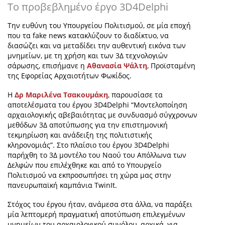
Το προβεβλημένο έργο 3D4Delphi
Την ευθύνη του Υπουργείου Πολιτισμού, σε μία εποχή
που τα
fake
news
κατακλύζουν το διαδίκτυο, να
διασώζει και να μεταδίδει την αυθεντική εικόνα των
μνημείων, με τη χρήση και των 3Δ τεχνολογιών
σάρωσης, επισήμανε η
Αθανασία Ψάλτη
, Προϊσταμένη
της Εφορείας Αρχαιοτήτων Φωκίδος.
Η
Δρ
Μαριλένα Τσακουμάκη
, παρουσίασε τα
αποτελέσματα του έργου 3D4Delphi “Μοντελοποίηση
αρχαιολογικής αβεβαιότητας με συνδυασμό σύγχρονων
μεθόδων 3Δ αποτύπωσης για την επιστημονική
τεκμηρίωση και ανάδειξη της πολιτιστικής
κληρονομιάς”. Στο πλαίσιο του έργου 3D4Delphi
παρήχθη το 3Δ μοντέλο του Ναού του Απόλλωνα των
Δελφών που επιλέχθηκε και από το Υπουργείο
Πολιτισμού να εκπροσωπήσει τη χώρα μας στην
πανευρωπαϊκή καμπάνια TwinIt.
Στόχος του έργου ήταν, ανάμεσα στα άλλα, να παράξει
μία λεπτομερή πραγματική αποτύπωση επιλεγμένων
μνημείων του αρχαιολογικού συνόλου
, αρχικά, για