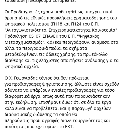
ευρωπαϊκή πλατφόρμα
Europeana
.
Οι Προδιαγραφές έχουν υιοθετηθεί ως υποχρεωτικοί
όροι από τις εθνικές προσκλήσεις χρηματοδότησης του
ψηφιακο
ύ πολιτισμού (
Π118 και ​
Π124 του Ε.Π.
"Ανταγωνιστικότητα, Επιχειρηματικότητα, Καινοτομία"
Πρόσκληση 05,
07_ΕΠΑνΕΚ του Ε.Π. "Ψηφιακός
Μετασχηματισμός", κ.ά)
κα
ι περιγράφουν, ανάμεσα στα
άλλα, τα περιγραφικά πεδία, τα σχήματα
μεταδεδομένων, τις άδειες χρήσης, το πρωτόκολλο
διάθεσης και τις ελάχιστες απαιτήσεις ανάλυσης για τα
ψηφιακά αρχεία.
Ο Χ. Γεωργιάδης τόνισε ότι δεν
πρόκειται
για προδιαγραφές ψηφιοποίησης, άλλωστε είναι σχεδόν
αδύνατο να υπάρξουν ενιαίες προδιαγραφές για τόσο
διαφορετικά έργα, όπως αυτά που παρουσιάστηκαν
στην εκδήλωση. Επισήμανε όμως ότι σε όλα τα έργα
καλό είναι να προβλέπεται και η παραγωγή αρχείων
διαδικτυακής διάθεσης τα οποία θα
πληρούν τις προδιαγραφές διαλειτουργικότητας και
ποιότητας που έχει ορίσει το ΕΚΤ.