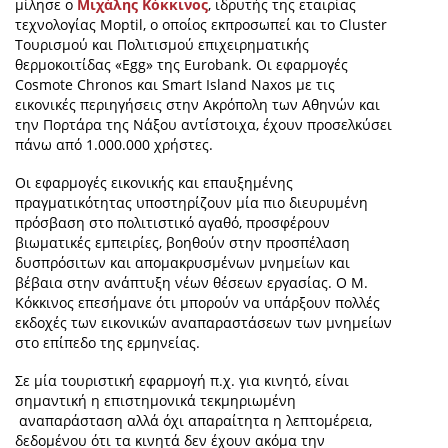
μίλησε ο
Μιχάλης Κόκκινος
, ιδρυτής της εταιρίας
τεχνολογίας Moptil, ο οποίος εκπροσωπεί και το Cluster
Τουρισμού και Πολιτισμού επιχειρηματικής
θερμοκοιτίδας «Egg» της Eurobank. Οι εφαρμογές
Cosmote
Chronos
και
Smart
Island Naxos
με τις
εικονικές περιηγήσεις στην Ακρόπολη των Αθηνών και
την Πορτάρα της Νάξου αντίστοιχα, έχουν προσελκύσει
πάνω από 1.000.000 χρήστες.
Οι εφαρμογές εικονικής και επαυξημένης
πραγματικότητας υποστηρίζουν μία πιο διευρυμένη
πρόσβαση στο πολιτιστικό αγαθό, προσφέρουν
βιωματικές εμπειρίες, βοηθούν στην προσπέλαση
δυσπρόσιτων και απομακρυσμένων μνημείων και
βέβαια στην ανάπτυξη νέων θέσεων εργασίας. Ο Μ.
Κόκκινος επεσήμανε ότι μπορούν να υπάρξουν πολλές
εκδοχές των εικονικών αναπαραστάσεων των μνημείων
στο επίπεδο της ερμηνείας.
Σε μία τουριστική εφαρμογή π.χ. για κινητό, είναι
σημαντική η επιστημονικά τεκμηριωμένη
αναπαράσταση αλλά όχι απαραίτητα η λεπτομέρεια,
δεδομένου ότι τα κινητά δεν έχουν ακόμα την