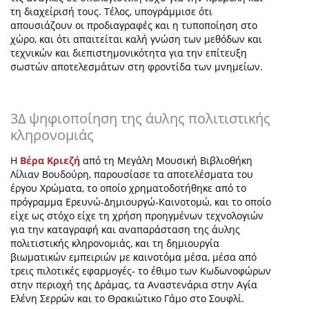
τη διαχείρισή τους. Τέλος, υπογράμμισε ότι
απουσιάζουν οι προδιαγραφές και η τυποποίηση στο
χώρο, και ότι απαιτείται
καλή γνώση των μεθόδων και
τεχνικών και διεπιστημονικότητα για την επίτευξη
σωστών αποτελεσμάτων στη φροντίδα των μνημείων.
3Δ ψηφιοποίηση της άυλης πολιτιστικής
κληρονομιάς
Η
Βέρα Κριεζή
από τη Μεγάλη Μουσική Βιβλιοθήκη
Λίλιαν Βουδούρη, παρουσίασε τα αποτελέσματα του
έργου Χρώματα, το οποίο χρηματοδοτήθηκε από το
πρόγραμμα Ερευνώ-Δημιουργώ-Καινοτομώ, και
το οποίο
είχε ως στόχο είχε τη χρήση προηγμένων τεχνολογιών
για την καταγραφή και αναπαράσταση της άυλης
πολιτιστικής κληρονομιάς, και τη δημιουργία
βιωματικών εμπειριών με καινοτόμα μέσα, μέσα από
τρεις πιλοτικές εφαρμογές- το έθιμο των Κωδωνοφώρων
στην περιοχή της Δράμας, τα Αναστενάρια στην Αγία
Ελένη Σερρών και το Θρακιώτικο Γάμο στο Σουφλί.