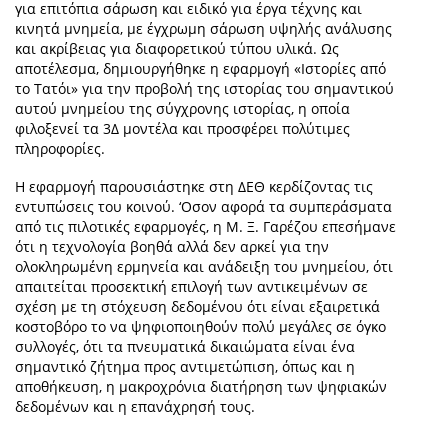
για επιτόπια σάρωση και ειδικό για έργα τέχνης και
κινητά μνημεία, με έγχρωμη σάρωση υψηλής ανάλυσης
και ακρίβειας για διαφορετικού τύπου υλικά. Ως
αποτέλεσμα, δημιουργήθηκε
η εφαρμογή «Ιστορίες από
το Τατόι» για την προβολή της ιστορίας του σημαντικού
αυτού μνημείου της σύγχρονης ιστορίας, η οποία
φιλοξενεί τα 3Δ μοντέλα και προσφέρει πολύτιμες
πληροφορίες.
Η εφαρμογή παρουσιάστηκε στη ΔΕΘ κερδίζοντας τις
εντυπώσεις του κοινού. ‘Οσον αφορά τα συμπεράσματα
από τις πιλοτικές εφαρμογές, η Μ. Ξ. Γαρέζου επεσήμανε
ότι η τεχνολογία βοηθά αλλά δεν αρκεί για την
ολοκληρωμένη ερμηνεία και ανάδειξη του μνημείου, ότι
απαιτείται προσεκτική επιλογή των αντικειμένων σε
σχέση με τη στόχευση δεδομένου ότι είναι εξαιρετικά
κοστοβόρο το να ψηφιοποιηθούν πολύ μεγάλες σε όγκο
συλλογές, ότι τα πνευματικά δικαιώματα είναι ένα
σημαντικό ζήτημα προς αντιμετώπιση, όπως και η
αποθήκευση, η μακροχρόνια διατήρηση των ψηφιακών
δεδομένων και η επανάχρησή τους.