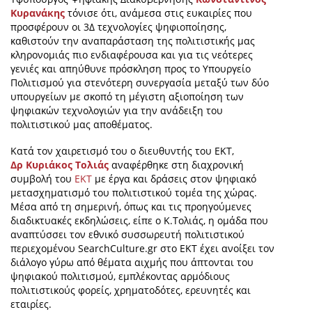
Κυρανάκης
τόνισε ότι
, ανάμεσα στις ευκαιρίες που
προσφέρουν οι 3Δ
τεχνολογίες
ψηφιοποίησης,
καθιστούν την αναπαράσταση της πολιτιστικής μας
κληρονομιάς πιο ενδιαφέρουσα και για τις νεότερες
γενιές και απηύθυνε πρόσκληση προς το Υπουργείο
Πολιτισμού για στενότερη συνεργασία μεταξύ των δύο
υπουργείων με σκοπό τη μέγιστη αξιοποίηση των
ψηφιακών τεχνολογιών για την ανάδειξη του
πολιτιστικού μας αποθέματος.
Κατά τον χαιρετισμό του ο διευθυντής του ΕΚΤ,
Δρ
Κυριάκος Τολιάς
αναφέρθηκε στη διαχρονική
συμβολή του
ΕΚΤ
με έργα και δράσεις στον ψηφιακό
μετασχηματισμό του πολιτιστικού τομέα της χώρας.
Μέσα από τη σημερινή
, όπως και τις προηγούμενες
διαδικτυακές εκδηλώσεις, είπε ο Κ.Τολιάς, η ομάδα που
αναπτύσσει τον εθνικό συσσωρευτή πολιτιστικού
περιεχομένου SearchCulture
.
gr
στο ΕΚΤ έχει ανοίξει τον
διάλογο γύρω από θέματα αιχμής που άπτονται του
ψηφιακο
ύ πολιτισμού, εμπλέκοντας αρμόδιους
πολιτιστικούς φορείς, χρηματοδότες, ερευνητές και
εταιρίες.