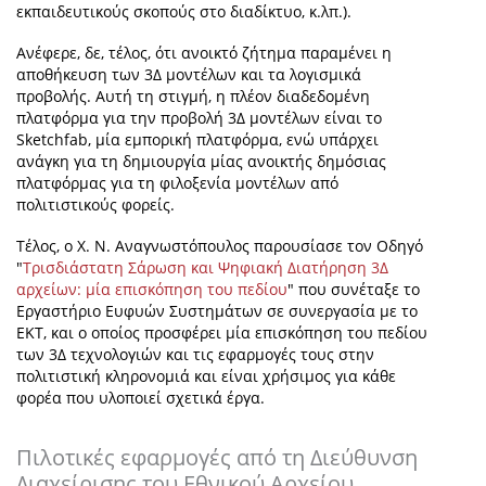
εκπαιδευτικούς σκοπούς στο διαδίκτυο, κ.λπ.).
Ανέφερε, δε, τέλος, ότι ανοικτό ζήτημα παραμένει η
αποθήκευση των 3Δ μοντέλων και τα λογισμικά
προβολής. Αυτή τη στιγμή, η πλέον διαδεδομένη
πλατφόρμα για την προβολή 3Δ μοντέλων είναι το
Sketchfab
, μία εμπορική πλατφόρμα, ενώ υπάρχει
ανάγκη για τη δημιουργία μίας ανοικτής δημόσιας
πλατφόρμας για τη φιλοξενία μοντέλων από
πολιτιστικούς φορείς.
Τέλος, ο X. N. Αναγνωστόπουλος παρουσίασε τον
Οδηγό
"
Τρισδιάστατη Σάρωση και Ψηφιακή Διατήρηση 3Δ
αρχείων: μία επισκόπηση του πεδίου
"
που συνέταξε το
Εργαστήριο Ευφυών Συστημάτων σε συνεργασία με το
EKT,
και ο οποίος προσφέρει μία επισκόπηση του πεδίου
των 3Δ τεχνολογιών και τις εφαρμογές τους στην
πολιτιστική κληρονομιά και είναι χρήσιμος για κάθε
φορέα που υλοποιεί σχετικά έργα.
Πιλοτικές εφαρμογές από τη Διεύθυνση
Διαχείρισης του Εθνικού Αρχείου