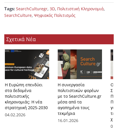
Tags:
,
,
,
SearchCulturegr
3D
Πολιτιστική Κληρονομιά
,
SearchCulture
Ψηφιακός Πολιτισμός
Σχετικά Νέα
Η Ευρώπη επενδύει
Η συνεργασία
Ο Εθνικό
στα δεδομένα
πολιτιστικών φορέων
Συσσωρε
πολιτιστικής
με το SearchCulture.gr
Πολιτιστ
κληρονομιάς: H νέα
μέσα από τα
Περιεχο
στρατηγική 2025-2030
αγαπημένα τους
γιορτάζε
τεκμήρια
τεκμήρια
04.02.2026
χρόνια ζ
16.01.2026
02.10.20