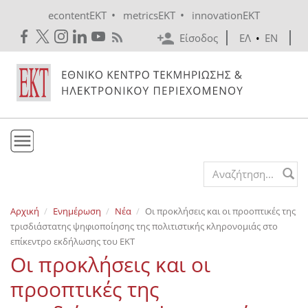
Skip to main content
•
•
econtentEKT
metricsEKT
innovationEKT
Είσοδος
ΕΛ
•
EN
Το ΕΚΤ
Search form
Υπηρεσίες
Αρχική
Ενημέρωση
Νέα
Οι προκλήσεις και οι προοπτικές της
Εκδόσεις
τρισδιάστατης ψηφιοποίησης της πολιτιστικής κληρονομιάς στο
Ενημέρωση
επίκεντρο εκδήλωσης του ΕΚΤ
Οι προκλήσεις και οι
Επικοινωνία
προοπτικές της