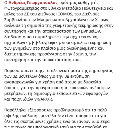
Ο
Ανδρέας Γεωργόπουλος
, ομότιμος καθηγητής
Φωτογραμμετρίας στο Εθνικό Μετσόβιο Πολυτεχνείο και
μέλος του ΔΣ του Διεθνούς ICOMOS, του Διεθνούς
Συμβουλίου των Μνημείων και Αρχαιολογικών Χώρων,
ανέλυσε τη σημασία της γεωμετρικής τεκμηρίωσης στην
συντήρηση και την αποκατάσταση των μνημείων,
διαδικασία που συμπληρώνει την αρχιτεκτονική,
αρχαιολογική, βιβλιογραφική, νομική, κ.λπ., τεκμηρίωση
των μνημείων στο πλαίσιο μίας ολοκληρωμένης και
διεπιστημονικής προσέγγισης στην έρευνα, την
συντήρηση και την αποκατάστασή τους.
Παρουσίασε, επίσης, τα πλεονεκτήματα της δημιουργίας
των 3Δ μοντέλων όπως για την 3Δ εκτύπωση
αναπαραγωγών για χρήση από άτομα με δυσκολία
όρασης, για την πραγματοποίηση εικονικών ανέπαφων
μετρήσεων, τη δημιουργία εκπαιδευτικών εφαρμογών
και παιχνιδιών
VR
/
AR
/
XR
.
Παράλληλα, εξέφρασε ως προβληματισμό ότι τα πολύ
υψηλής ανάλυσης μοντέλα δεν είναι απαραίτητα για
όλες τις σκοπούμενες χρήσεις ενώ αυξάνουν ιδιαίτερα
τις ανάγκες σε υπολογιστική ισχύ για την προβολή και