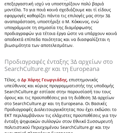
επεξεργαστική ισχύ να υποστηρίξουν πολύ βαριά
μοντέλα. Το για ποιά κοινά σχεδιάζουμε και τί είδους
εφαρμογές καθορίζει πάντα τις επιλογές μας
στην 3Δ
αναπαράσταση, υποστήριξε ο Μ. Κόκκινος, ενώ
υπογράμμισε τη σημασία της διαμόρφωσης
προδιαγραφών για τέτοια έργα ώστε να υπάρχουν κοινά
αποδεκτά επίπεδα ποιότητας και να διασφαλίζεται η
βιωσιμότητα των αποτελεσμάτων.
Προδιαγραφές ένταξης 3Δ αρχείων στο
SearchCulture.gr και τη Europeana
Τέλος, ο
Δρ Χάρης Γεωργιάδης
, επιστημονικός
υπεύθυνος και κύριος προγραμματιστής της υποδομής
SearchCulture.gr εστίασε στην παρουσίασή του τους
όρους και τις προϋποθέσεις για τη διάθεση 3Δ αρχείων
στο SearchCulture.gr και τη Europeana. Οι Βασικές
Προδιαγραφές Διαλειτουργικότητας που έχει εκδώσει το
ΕΚΤ περιλαμβάνουν τις ελάχιστες προϋποθέσεις για την
ένταξη ψηφιακών συλλογών στον Εθνικό Συσσωρευτή
πολιτιστικού Περιεχομένου
SearchCulture
.
gr
και την