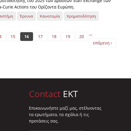
ματοδότησης του 2025 των Δράσεων Staff Exchange των
a-Curie Actions του Ορίζοντα Ευρώπη.
πιστήμη
Έρευνα
Καινοτομία
Χρηματοδότηση
…
4
15
16
17
18
19
20
επόμενη ›
Contact
EKT
Επικοινωνήστε μαζί μας, στέλνοντας
τα ερωτήματα, τα σχόλια ή τις
προτάσεις σας.