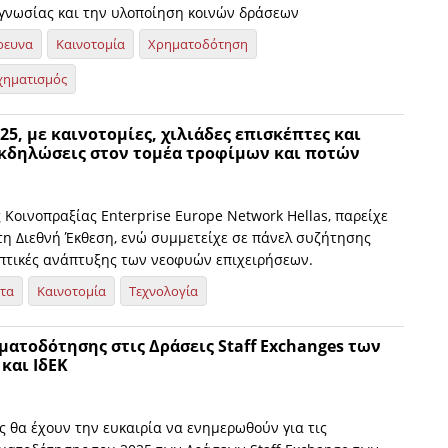
γνωσίας και την υλοποίηση κοινών δράσεων
ρευνα
Καινοτομία
Χρηματοδότηση
χηματισμός
5, με καινοτομίες, χιλιάδες επισκέπτες και
κδηλώσεις στον τομέα τροφίμων και ποτών
ς Κοινοπραξίας Enterprise Europe Network Hellas, παρείχε
στη Διεθνή Έκθεση, ενώ συμμετείχε σε πάνελ συζήτησης
οπτικές ανάπτυξης των νεοφυών επιχειρήσεων.
ητα
Καινοτομία
Τεχνολογία
ματοδότησης στις Δράσεις Staff Exchanges των
και ΙδΕΚ
ς θα έχουν την ευκαιρία να ενημερωθούν για τις