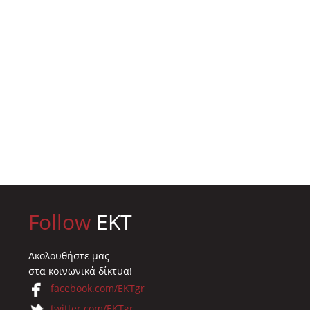
Follow
EKT
Ακολουθήστε μας
στα κοινωνικά δίκτυα!
facebook.com/EKTgr
twitter.com/EKTgr