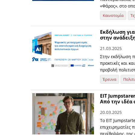
«Φάρος», στο οπο
Καινοτομία
Τε
Εκδήλωση για
στην ανάδειξ
21.03.2025
Στην εκδήλωση π
πρακτικές και κα
προβολή πολιτιστ
Έρευνα
Πολιτ
EIT Jumpstare
Από την ιδέα
20.03.2025
Το EIT Jumpstart
επιχειρηματίες 
περίθαλψης, της 