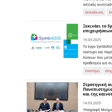
αστικής κινητικό
Εκπαίδευση
Ε
Ξεκινάει το S
επιχειρήσεων
19.03.2025
Το έργο SymbIASI
startups και πα
λύσεων που μετα
προθεσμία για σ
Επιστήμη
Επιχ
Στρατηγική σ
Πανεπιστημίο
και της καινο
14.03.2025
Υπογραφή Μνημον