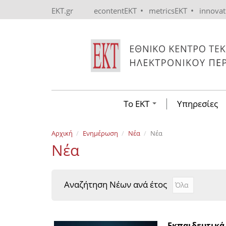
Skip to main content
•
•
EKT.gr
econtentEKT
metricsEKT
innova
Το ΕΚΤ
Υπηρεσίες
Αρχική
Ενημέρωση
Νέα
Νέα
Νέα
Αναζήτηση Νέων ανά έτος
Αναζήτηση Νέ
Year
Εκπαιδευτικά