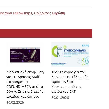
,
doctoral Fellowships
Ορίζοντας Ευρώπη
Διαδικτυακή εκδήλωση
10ο Συνέδριο για τον
Νέες π
για τις Δράσεις Staff
Καρκίνο της Ελληνικής
εκατ. ε
Exchanges και
Ομοσπονδίας
για Τεχ
COFUND MSCA από τα
Καρκίνου, υπό την
Νοημοσ
Εθνικά Σημεία Επαφής
αιγίδα του ΕΚΤ
στρατη
Ελλάδας και Κύπρου
τεχνολο
30.01.2026
10.02.2026
20.01.2