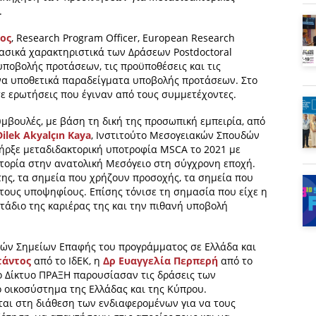
.
ος
, Research Program Officer, European Research
βασικά χαρακτηριστικά των Δράσεων Postdoctoral
 υποβολής προτάσεων, τις προϋποθέσεις και τις
να υποθετικά παραδείγματα υποβολής προτάσεων. Στο
ε ερωτήσεις που έγιναν από τους συμμετέχοντες.
υμβουλές, με βάση τη δική της προσωπική εμπειρία, από
Dilek Akyalçın Kaya
, Ινστιτούτο Μεσογειακών Σπουδών
πήρξε μεταδιδακτορική υποτροφία MSCA το 2021 με
ιστορία στην ανατολική Μεσόγειο στη σύγχρονη εποχή.
ης, τα σημεία που χρήζουν προσοχής, τα σημεία που
τους υποψηφίους. Επίσης τόνισε τη σημασία που είχε η
στάδιο της καριέρας της και την πιθανή υποβολή
ικών Σημείων Επαφής του προγράμματος σε Ελλάδα και
τάντος
από το ΙδΕΚ, η
Δρ Ευαγγελία Περπερή
από το
 Δίκτυο ΠΡΑΞΗ παρουσίασαν τις δράσεις των
ό οικοσύστημα της Ελλάδας και της Κύπρου.
ται στη διάθεση των ενδιαφερομένων για να τους