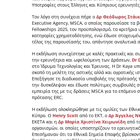
Υποτροφίες στους Έλληνες και Κύπριους ερευνητές
Τον λόγο στη συνέχεια πήρε ο
Δρ Θεόδωρος Στάικ
Executive Agency, MSCA, ο οποίος παρουσίασε τα 
Fellowships 2025, τον προϋπολογισμό, τα κριτήρια
κατηγορίες χρηματοδότησης, ενώ έδωσε στοχευμέ
τέλος της παρουσίασής του, απάντησε αναλυτικά σ
Η εκδήλωση συνεχίστηκε με καλές πρακτικές και σ
την ερευνήτρια και ωφελούμενη των Δράσεων,
Dr 
στο Ίδρυμα Τεχνολογίας και Έρευνας. Η Dr Kaya υ
σκοπό τη μελέτη της αστικής αλλά και αγροτικής 
Επεξήγησε τη διαδικασία υποβολής της πρότασής τ
την δυσκόλεψαν και έδωσε πολύτιμες συμβουλές σ
εμπειρία της με τις δράσεις ΜSCA για το επόμενο 
πρότασης ERC.
Η εκδήλωση ολοκληρώθηκε με τις ομιλίες των Εθν
Κύπρο. Ο
Henry Scott
από το ΕΚΤ, ο
Δρ Άγγελος Ν
ΕΚΕΤΑ και η
Δρ Μαρία Χριστίνα Χειμωνίδη
από το
οργανισμών, οι οποίες υποστηρίζουν το ερευνητικ
Επεσήμαναν ότι τα Εθνικά Σημεία Επαφής βρίσκον