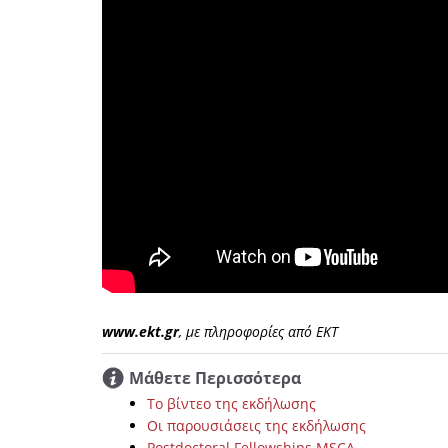
www.ekt.gr
, με πληροφορίες από ΕΚΤ
Μάθετε Περισσότερα
Το βίντεο της εκδήλωσης
Οι παρουσιάσεις της εκδήλωσης
Postdoctoral Fellowships MSCA