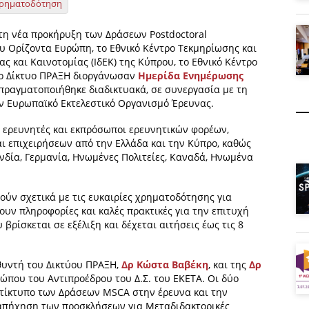
ρηματοδότηση
τη νέα προκήρυξη των Δράσεων Postdoctoral
ου Ορίζοντα Ευρώπη, το Εθνικό Κέντρο Τεκμηρίωσης και
ς και Καινοτομίας (ΙδΕΚ) της Κύπρου, το Εθνικό Κέντρο
 το Δίκτυο ΠΡΑΞΗ διοργάνωσαν
Ημερίδα Ενημέρωσης
 πραγματοποιήθηκε διαδικτυακά, σε συνεργασία με τη
ον Ευρωπαϊκό Εκτελεστικό Οργανισμό Έρευνας.
 ερευνητές και εκπρόσωποι ερευνητικών φορέων,
 επιχειρήσεων από την Ελλάδα και την Κύπρο, καθώς
νδία, Γερμανία, Ηνωμένες Πολιτείες, Καναδά, Ηνωμένα
ούν σχετικά με τις ευκαιρίες χρηματοδότησης για
ουν πληροφορίες και καλές πρακτικές για την επιτυχή
ίσκεται σε εξέλιξη και δέχεται αιτήσεις έως τις 8
θυντή του Δικτύου ΠΡΑΞΗ,
Δρ Κώστα Βαβέκη
, και της
Δρ
σώπου του Αντιπροέδρου του Δ.Σ. του ΕΚΕΤΑ. Οι δύο
αντίκτυπο των Δράσεων MSCA στην έρευνα και την
 απήχηση των προσκλήσεων για Μεταδιδακτορικές