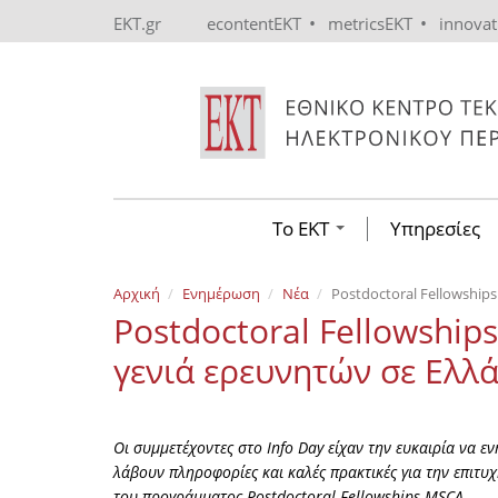
Skip to main content
•
•
EKT.gr
econtentEKT
metricsEKT
innova
Το ΕΚΤ
Υπηρεσίες
Αρχική
Ενημέρωση
Νέα
Postdoctoral Fellowship
Postdoctoral Fellowship
γενιά ερευνητών σε Ελλ
Οι συμμετέχοντες στο Info Day είχαν την ευκαιρία να ε
λάβουν πληροφορίες και καλές πρακτικές για την επιτ
του προγράμματος Postdoctoral Fellowships MSCA.