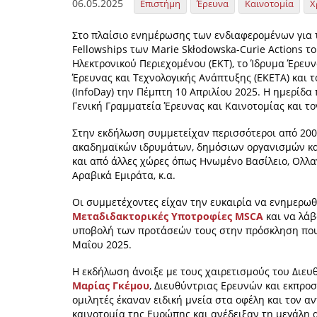
06.05.2025
Επιστήμη
Έρευνα
Καινοτομία
Χ
Στο πλαίσιο ενημέρωσης των ενδιαφερομένων για 
Fellowships των Marie Skłodowska-Curie Actions τ
Ηλεκτρονικού Περιεχομένου (ΕΚΤ), το Ίδρυμα Έρευνα
Έρευνας και Τεχνολογικής Ανάπτυξης (ΕΚΕΤΑ) και
(InfoDay) την Πέμπτη 10 Απριλίου 2025. Η ημερίδα
Γενική Γραμματεία Έρευνας και Καινοτομίας και τ
Στην εκδήλωση συμμετείχαν περισσότεροι από 200
ακαδημαϊκών ιδρυμάτων, δημόσιων οργανισμών και
και από άλλες χώρες όπως Ηνωμένο Βασίλειο, Ολλα
Αραβικά Εμιράτα, κ.α.
Οι συμμετέχοντες είχαν την ευκαιρία να ενημερωθ
Μεταδιδακτορικές Υποτροφίες MSCA
και να λάβ
υποβολή των προτάσεών τους στην πρόσκληση που βρ
Μαΐου 2025.
Η εκδήλωση άνοιξε με τους χαιρετισμούς του Διευ
Μαρίας Γκέμου
, Διευθύντριας Ερευνών και εκπρο
ομιλητές έκαναν ειδική μνεία στα οφέλη και τον 
καινοτομία της Ευρώπης και ανέδειξαν τη μεγάλη