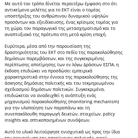
Με αυτό τον τρόπο δίνεται περαιτέρω έμφαση στο ότι
αντικείμενο μελέτης για το ΕΚΤ είναι ο τομέας
υποστήριξης του ανθρώπινου δυναμικού υψηλών
προσόντων και εξειδίκευσης, ένας κρίσιμος τομέας για
τη χώρα, τον παραγωγικό της μετασχηματισμό και το
αναπτυξιακό της πρότυπο στη μετά κρίση εποχή.
Ευρύτερα, μέσα από την παρουσίαση της
δραστηριότητας του ΕΚΤ στο πεδίο της παρακολούθησης
δημόσιων παρεμβάσεων, και της συγκεκριμένης
περίπτωσης αποτίμησης των εν λόγω Δράσεων ΕΣΠΑ, η
έκδοση επιδιώκει να προσδώσει εμπειρικά
χαρακτηριστικά στην έννοια της παρακολούθησης της
άσκησης δημόσιας πολιτικής και του τεκμηριωμένου
σχεδιασμού δημόσιων πολιτικών. Συγκεκριμένα,
επιδιώκεται να αναδειχθεί η ανάπτυξη ενός
μηχανισμού παρακολούθησης (monitoring mechanism)
για την υλοποίηση των παραπάνω και τη
συνεπακόλουθη παραγωγή δεικτών, στοιχείων, policy
insights και οπτικοποιημένων συνόψεων.
Αυτό το υλικό λειτούργησε ενισχυτικά ως προς την ίδια
την τεκμηρίωση της ασκούμενης πολιτικής, αφού