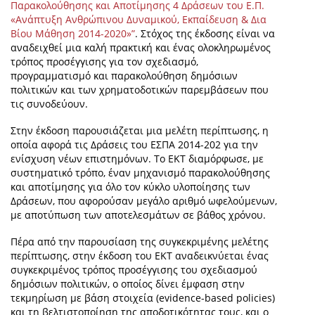
Παρακολούθησης και Αποτίμησης 4 Δράσεων του Ε.Π.
«Ανάπτυξη Ανθρώπινου Δυναμικού, Εκπαίδευση & Δια
Βίου Μάθηση 2014-2020»”
. Στόχος της έκδοσης είναι να
αναδειχθεί μια καλή πρακτική και ένας ολοκληρωμένος
τρόπος προσέγγισης για τον σχεδιασμό,
προγραμματισμό και παρακολούθηση δημόσιων
πολιτικών και των χρηματοδοτικών παρεμβάσεων που
τις συνοδεύουν.
Στην έκδοση παρουσιάζεται μια μελέτη περίπτωσης, η
οποία αφορά τις Δράσεις του ΕΣΠΑ 2014-202 για την
ενίσχυση νέων επιστημόνων. Το ΕΚΤ διαμόρφωσε, με
συστηματικό τρόπο, έναν μηχανισμό παρακολούθησης
και αποτίμησης για όλο τον κύκλο υλοποίησης των
Δράσεων, που αφορούσαν μεγάλο αριθμό ωφελούμενων,
με αποτύπωση των αποτελεσμάτων σε βάθος χρόνου.
Πέρα από την παρουσίαση της συγκεκριμένης μελέτης
περίπτωσης, στην έκδοση του ΕΚΤ αναδεικνύεται ένας
συγκεκριμένος τρόπος προσέγγισης του σχεδιασμού
δημόσιων πολιτικών, ο οποίος δίνει έμφαση στην
τεκμηρίωση με βάση στοιχεία (evidence-based policies)
και τη βελτιστοποίηση της αποδοτικότητας τους, και ο