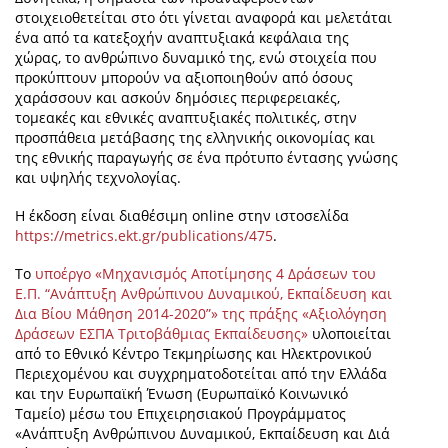
στοιχειοθετείται στο ότι γίνεται αναφορά και μελετάται
ένα από τα κατεξοχήν αναπτυξιακά κεφάλαια της
χώρας, το ανθρώπινο δυναμικό της, ενώ στοιχεία που
προκύπτουν μπορούν να αξιοποιηθούν από όσους
χαράσσουν και ασκούν δημόσιες περιφερειακές,
τομεακές και εθνικές αναπτυξιακές πολιτικές, στην
προσπάθεια μετάβασης της ελληνικής οικονομίας και
της εθνικής παραγωγής σε ένα πρότυπο έντασης γνώσης
και υψηλής τεχνολογίας.
Η έκδοση είναι διαθέσιμη online στην ιστοσελίδα
https://metrics.ekt.gr/publications/475
.
Το
υποέργο «Μηχανισμός Αποτίμησης 4 Δράσεων του
Ε.Π. “Ανάπτυξη Ανθρώπινου Δυναμικού, Εκπαίδευση και
Δια Βίου Μάθηση 2014-2020”» της πράξης «Αξιολόγηση
Δράσεων ΕΣΠΑ Τριτοβάθμιας Εκπαίδευσης»
υλοποιείται
από το Εθνικό Κέντρο Τεκμηρίωσης και Ηλεκτρονικού
Περιεχομένου και συγχρηματοδοτείται από την Ελλάδα
και την Ευρωπαϊκή Ένωση (Ευρωπαϊκό Κοινωνικό
Ταμείο) μέσω του Επιχειρησιακού Προγράμματος
«Ανάπτυξη Ανθρώπινου Δυναμικού, Εκπαίδευση και Διά