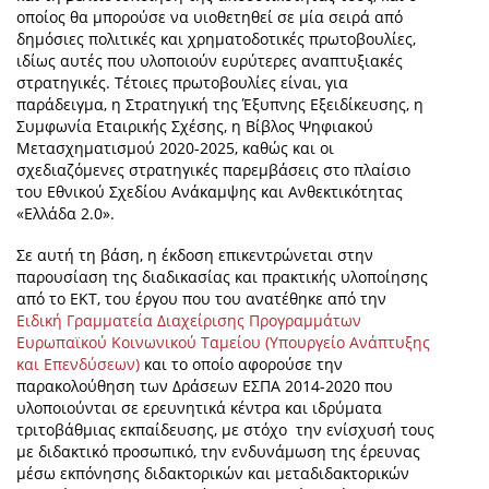
οποίος θα μπορούσε να υιοθετηθεί σε μία σειρά από
δημόσιες πολιτικές και χρηματοδοτικές πρωτοβουλίες,
ιδίως αυτές που υλοποιούν ευρύτερες αναπτυξιακές
στρατηγικές. Τέτοιες πρωτοβουλίες είναι, για
παράδειγμα, η Στρατηγική της Έξυπνης Εξειδίκευσης, η
Συμφωνία Εταιρικής Σχέσης, η Βίβλος Ψηφιακού
Μετασχηματισμού 2020-2025, καθώς και οι
σχεδιαζόμενες στρατηγικές παρεμβάσεις στο πλαίσιο
του Εθνικού Σχεδίου Ανάκαμψης και Ανθεκτικότητας
«Ελλάδα 2.0».
Σε αυτή τη βάση, η έκδοση επικεντρώνεται στην
παρουσίαση της διαδικασίας και πρακτικής υλοποίησης
από το ΕΚΤ, του έργου που του ανατέθηκε από την
Ειδική Γραμματεία Διαχείρισης Προγραμμάτων
Ευρωπαϊκού Κοινωνικού Ταμείου (Υπουργείο Ανάπτυξης
και Επενδύσεων)
και το οποίο αφορούσε την
παρακολούθηση των Δράσεων ΕΣΠΑ 2014-2020 που
υλοποιούνται σε ερευνητικά κέντρα και ιδρύματα
τριτοβάθμιας εκπαίδευσης, με στόχο την ενίσχυσή τους
με διδακτικό προσωπικό, την ενδυνάμωση της έρευνας
μέσω εκπόνησης διδακτορικών και μεταδιδακτορικών