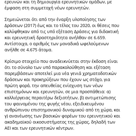
ερευνών και τη δημιουργία ερευνητικών ομάδων, με
έμφαση στη συμμετοχή νέων ερευνητών.
Σημειώνεται ότι από την έναρξη υλοποίησης των
Δράσεων (2017) έως και το τέλος του 2020, οι θέσεις που
καλύφθηκαν από τις υπό εξέταση Δράσεις για διδακτική
και ερευνητική δραστηριότητα ανήλθαν σε 6.659.
Αντίστοιχα, ο αριθμός των μοναδικά ωφελούμενων
ανήλθε σε 4.675 άτομα.
Κρίσιμο στοιχείο που αναδεικνύεται στην έκδοση είναι
ότι το σύνολο των υπό παρακολούθηση και εξέταση
παρεμβάσεων αποτελεί μια νέα γενιά χρηματοδοτικών
δράσεων και προκηρύξεων που έχουν ως στόχο, για
πρώτη φορά, την απευθείας ενίσχυση των νέων
επιστημόνων και ερευνητών, σε μια προσπάθεια: α)
καλλιέργειας περαιτέρω δεξιοτήτων, β) αντιμετώπισης
του φαινομένου της φυγής νέου, εξειδικευμένου
ανθρώπινου επιστημονικού δυναμικού από τη χώρα, και
γ) ανανέωσης των βασικών φορέων του ερευνητικού και
ακαδημαϊκού οικοσυστήματος της χώρας, δηλαδή των
ΑΕΙ και των ερευνητικών κέντρων.