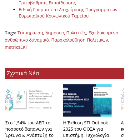
Τριτοβάθμιας Εκπαίδευσης
Ειδική Γραμματεία Διαχείρισης Προγραμμάτων
Ευρωπαϊκού Κοινωνικού Ταμείου
Tags:
,
,
Τεκμηρίωση
Δημόσιες Πολιτικές
Εξειδικευμένο
,
,
ανθρώπινο δυναμικό
Παρακολούθηση Πολιτικών
metricsEKT
Σχετικά Νέα
Στο 1,54% του ΑΕΠ το
Η Έκθεση STI Outlook
Αύξηση 
ποσοστό δαπανών για
2025 του ΟΟΣΑ για
και θέσε
Έρευνα & Ανάπτυξη το
Επιστήμη, Τεχνολογία
στην Έρ