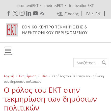
Skip to main content
•
•
econtentEKT
metricsEKT
innovationEKT
Είσοδος
ΕΛ
•
EN
Το ΕΚΤ
Search form
Υπηρεσίες
Αρχική
Ενημέρωση
Νέα
Ο ρόλος του ΕΚΤ στην τεκμηρίωση
Εκδόσεις
των δημόσιων πολιτικών
Ενημέρωση
Ο ρόλος του ΕΚΤ στην
Επικοινωνία
τεκμηρίωση των δημόσιων
πολιτικών