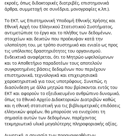
εκροές, όπως διδακτορικές διατριβές, επιστημονικά
άρθρα, συμμετοχή σε συνέδρια, μονογραφίες κ.λπ.).
Το ΕΚΤ, ως Επιστημονική Υποδομή Εθνικής Χρήσης και
Εθνική Αρχή του Ελληνικού Στατιστικού Συστήματος,
αντιμετώπισε το έργο και το πλήθος των δεδομένων,
στοιχείων και δεικτών που προέκυψαν κατά την
υλοποίηση του, με τρόπο συστημικό και ενιαίο ως προς
τις υπόλοιπες δραστηριότητες του οργανισμού.
Ενδεικτικά αναφέρεται, ότι το Μητρώο ωφελούμενων
και το Αποθετήριο παραδοτέων τους αποτελούν
συγκροτημένες βάσεις δεδομένων που περιέχουν
επιστημονικά, τεχνολογικά και επιχειρησιακά
χαρακτηριστικά για τους υποτρόφους. Συνεπώς, η
διασύνδεση με άλλα μητρώα που βρίσκονται εντός του
ΕΚΤ και αφορούν το εξειδικευμένο ανθρώπινο δυναμικό,
όπως το Εθνικό Αρχείο Διδακτορικών Διατριβών καθώς
και η εθνική στατιστική για τις βιβλιομετρικές επιδόσεις
ελληνικών φορέων, θα μπορούσε να ενισχύσει τη
σημασία αυτών των δεδομένων, παρέχοντας
τεκμηριωτικό υλικό μεγαλύτερης πληροφοριακής αξίας.
Δυνητικά, η σημασία των προαναφερθέντων