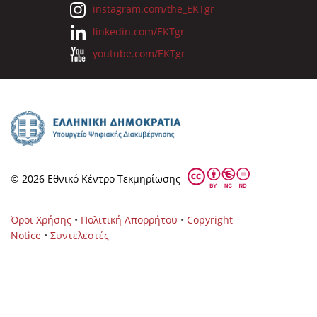
instagram.com/the_EKTgr
linkedin.com/EKTgr
youtube.com/EKTgr
© 2026 Eθνικό Κέντρο Τεκμηρίωσης
Όροι Χρήσης
•
Πολιτική Απορρήτου
•
Copyright
Notice
•
Συντελεστές