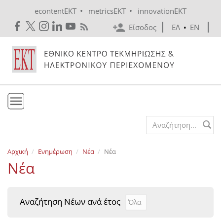
Skip to main content
•
•
econtentEKT
metricsEKT
innovationEKT
Είσοδος
ΕΛ
•
EN
Το ΕΚΤ
Search form
Υπηρεσίες
Αρχική
Ενημέρωση
Νέα
Νέα
Εκδόσεις
Νέα
Ενημέρωση
Επικοινωνία
Αναζήτηση Νέων ανά έτος
Αναζήτηση Νέων ανά έτ
Year