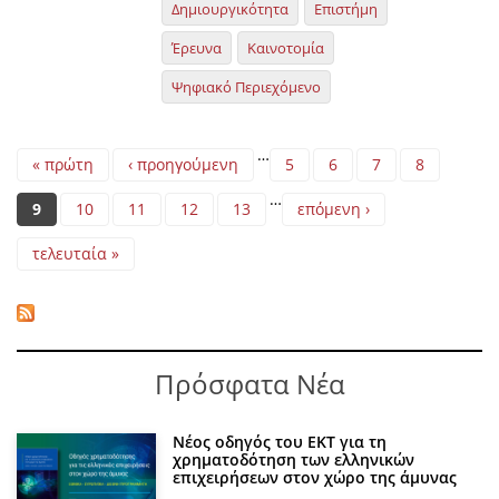
Δημιουργικότητα
Επιστήμη
Έρευνα
Καινοτομία
Ψηφιακό Περιεχόμενο
Pages
…
« πρώτη
‹ προηγούμενη
5
6
7
8
…
9
10
11
12
13
επόμενη ›
τελευταία »
Πρόσφατα Νέα
Νέος οδηγός του ΕΚΤ για τη
χρηματοδότηση των ελληνικών
επιχειρήσεων στον χώρο της άμυνας