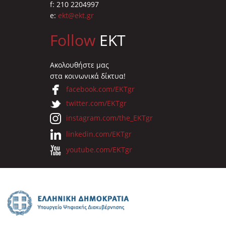
f: 210 2204997
e:
ekt@ekt.gr
Follow
EKT
Ακολουθήστε μας
στα κοινωνικά δίκτυα!
facebook.com/EKTgr
twitter.com/EKTgr
instagram.com/the_EKTgr
linkedin.com/EKTgr
youtube.com/EKTgr