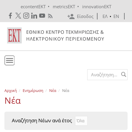
Skip to main content
•
•
econtentEKT
metricsEKT
innovationEKT
Είσοδος
ΕΛ
•
EN
Το ΕΚΤ
Search form
Υπηρεσίες
Αρχική
Ενημέρωση
Νέα
Νέα
Εκδόσεις
Νέα
Ενημέρωση
Επικοινωνία
Αναζήτηση Νέων ανά έτος
Αναζήτηση Νέων ανά έτ
Year