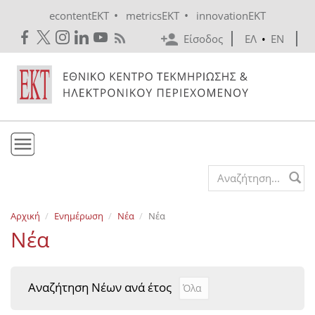
Skip to main content
•
•
econtentEKT
metricsEKT
innovationEKT
Είσοδος
ΕΛ
•
EN
Το ΕΚΤ
Search form
Υπηρεσίες
Αρχική
Ενημέρωση
Νέα
Νέα
Εκδόσεις
Νέα
Ενημέρωση
Επικοινωνία
Αναζήτηση Νέων ανά έτος
Αναζήτηση Νέων ανά έτ
Year