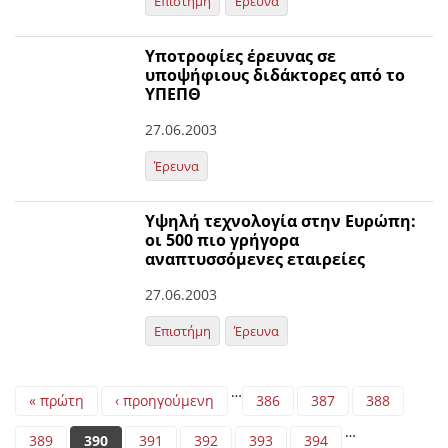
Επιστήμη
Έρευνα
Υποτροφίες έρευνας σε
υποψήφιους διδάκτορες από το
ΥΠΕΠΘ
27.06.2003
Έρευνα
Υψηλή τεχνολογία στην Ευρώπη:
οι 500 πιο γρήγορα
αναπτυσσόμενες εταιρείες
27.06.2003
Επιστήμη
Έρευνα
Pages
…
« πρώτη
‹ προηγούμενη
386
387
388
…
389
390
391
392
393
394