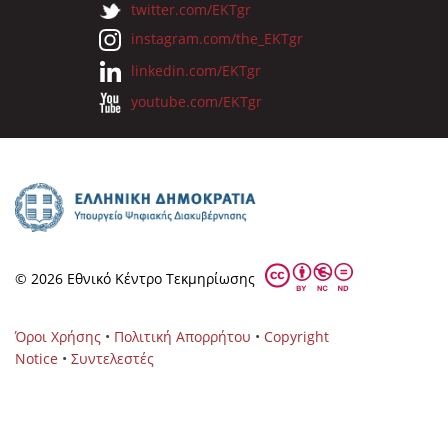
twitter.com/EKTgr
instagram.com/the_EKTgr
linkedin.com/EKTgr
youtube.com/EKTgr
© 2026 Eθνικό Κέντρο Τεκμηρίωσης
Όροι Χρήσης
•
Πολιτική Απορρήτου
•
Copyright
Notice
•
Συντελεστές