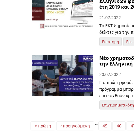
ελληνικών φο
έτη 2019 και 2
21.07.2022
Το ΕΚΤ δημοσίευσ
δείκτες για την 
Επιστήμη
Έρε
Νέο χρηματοδο
την Ελληνική
20.07.2022
Για πρώτη φορά,
πρόγραμμα μπορε
επιτευχθούν κριτ
Επιχειρηματικότ
Pages
…
« πρώτη
‹ προηγούμενη
45
46
4