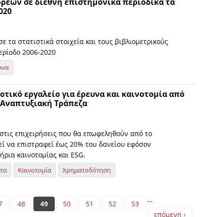
ρέων σε διεθνή επιστημονικά περιοδικά τα
020
ε τα στατιστικά στοιχεία και τους βιβλιομετρικούς
περίοδο 2006-2020
υνα
τικό εργαλείο για έρευνα και καινοτομία από
 Αναπτυξιακή Τράπεζα
 στις επιχειρήσεις που θα επωφεληθούν από το
ί να επιστραφεί έως 20% του δανείου εφόσον
ήρια καινοτομίας και ESG.
ητα
Καινοτομία
Χρηματοδότηση
…
7
48
49
50
51
52
53
επόμενη ›