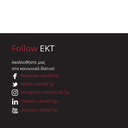
Follow
EKT
Ακολουθήστε μας
στα κοινωνικά δίκτυα!
facebook.com/EKTgr
twitter.com/EKTgr
instagram.com/the_EKTgr
linkedin.com/EKTgr
youtube.com/EKTgr