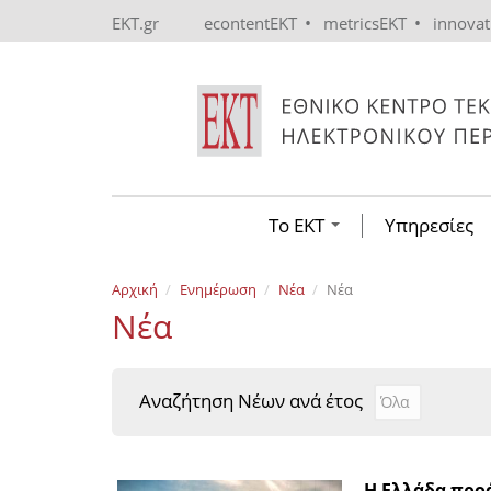
Skip to main content
•
•
EKT.gr
econtentEKT
metricsEKT
innova
Το ΕΚΤ
Υπηρεσίες
Αρχική
Ενημέρωση
Νέα
Νέα
Νέα
Αναζήτηση Νέων ανά έτος
Αναζήτηση Νέ
Year
Η Ελλάδα προ