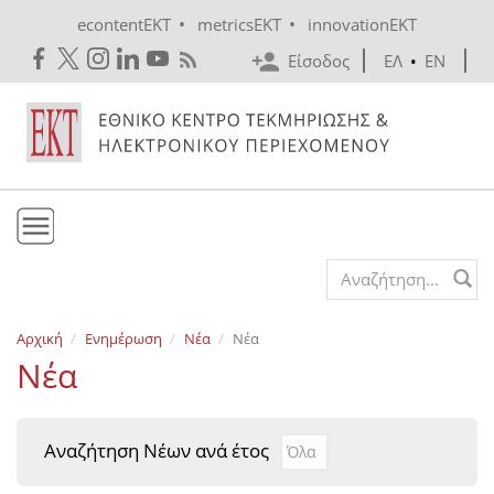
Skip to main content
•
•
econtentEKT
metricsEKT
innovationEKT
Είσοδος
ΕΛ
•
EN
Το ΕΚΤ
Search form
Υπηρεσίες
Αρχική
Ενημέρωση
Νέα
Νέα
Εκδόσεις
Νέα
Ενημέρωση
Επικοινωνία
Αναζήτηση Νέων ανά έτος
Αναζήτηση Νέων ανά έτ
Year