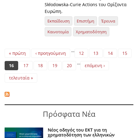
Skłodowska-Curie Actions του Ορίζοντα
Ευρώπη.
Εκπαίδευση
Επιστήμη
Έρευνα
Καινοτομία
Χρηματοδότηση
Pages
…
« πρώτη
‹ προηγούμενη
12
13
14
15
…
16
17
18
19
20
επόμενη ›
τελευταία »
Πρόσφατα Νέα
Νέος οδηγός του ΕΚΤ για τη
χρηματοδότηση των ελληνικών