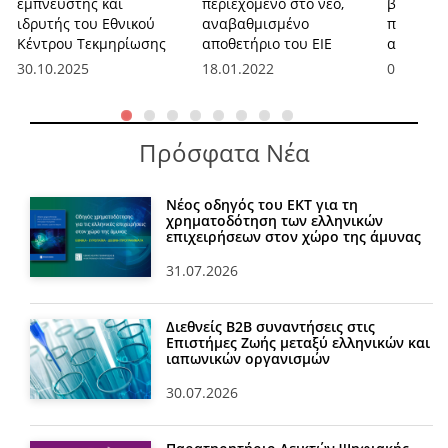
εμπνευστής και
περιεχόμενο στο νέο,
βιβλιοθη
ιδρυτής του Εθνικού
αναβαθμισμένο
πρόκλησ
Κέντρου Τεκμηρίωσης
αποθετήριο του ΕΙΕ
από την
30.10.2025
18.01.2022
01.04.20
Πρόσφατα Νέα
Νέος οδηγός του ΕΚΤ για τη
χρηματοδότηση των ελληνικών
επιχειρήσεων στον χώρο της άμυνας
31.07.2026
Διεθνείς Β2Β συναντήσεις στις
Επιστήμες Ζωής μεταξύ ελληνικών και
ιαπωνικών οργανισμών
30.07.2026