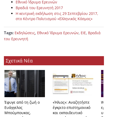
Εθνικό Ίδρυμα Ερευνών
Βραδιά του Ερευνητή 2017
Η κεντρική εκδήλωση στις 29 Σεπτεβρίου 2017,
στο Κέντρο Πολιτισμού «Ελληνικός Κόσμος»
Tags:
,
,
,
Εκδηλώσεις
Εθνικό Ίδρυμα Ερευνών
ΕΙΕ
Βραδιά
του Ερευνητή
Σχετικά Νέα
Έφυγε από τη ζωή ο
«Ήλιος»: Αναζητήστε
Webcast 
Ευάγγελος
έγκριτο επιστημονικό
εργαλεία
Μπούμπουκας,
και εκπαιδευτικό
υπηρεσί