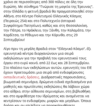
χρόνο σε περισσότερες από 300 πόλεις σε όλη την
Ευρώπη. Με σύνθημα "Γνώρισε τη μαγεία της Έρευνας",
στην Ελλάδα η φετινή βραδιά θα πραγματοποιηθεί στην
Αθήνα, στο Κέντρο Πολιτισμού Ελληνικός Κόσμος
(Πειραιώς 254) και στο Πολυτεχνείο (Ιστορικό
Συγκρότημα Πατησίων), καθώς και στη Θεσσαλονίκη,
την Πάτρα, το Ηράκλειο, την Ξάνθη, την Καλαμάτα, την
Καρδίτσα, το Ρέθυμνο και την Κόρινθο, στις 29
Σεπτεμβρίου!
Λίγο πριν τη μεγάλη Βραδιά στον "Ελληνικό Κόσμο", έξι
ερευνητικά κέντρα διοργανώνουν μια σειρά
εκδηλώσεων για την προβολή του ερευνητικού τους
έργου στο ευρύ κοινό, από 22 έως και 28 Σεπτεμβρίου.
Στο πλαίσιο των εκδηλώσεων αυτών, ερευνητές του ΕΙΕ
έχουν προετοιμάσει μια σειρά από ενδιαφέρουσες
εκπαιδευτικές δράσεις
. Διαδραστικές παρουσιάσεις,
βιωματικά σεμινάρια, δρώμενα ειδικά σχεδιασμένα για
μαθητές και πρωτότυπες εκδηλώσεις θα λάβουν χώρα
στο αίθριο, στην αίθουσα σεμιναρίων, στη βιβλιοθήκη
και στο αμφιθέατρο του Ιδρύματος και αναμένεται να
κεντρίσουν το ενδιαφέρον, μικρών και μεγάλων. Όποια
δράση και αν επιλέξετε να παρακολουθήσετε,