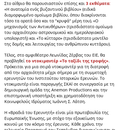
Στο αίθριο
θα παρουσιαστούν επίσης και
3 εκθέματα
:
«Η ανατομία ενός βυζαντινού βιβλίου» (ειδικά
διαμορφωμένο ομοίωμα βιβλίου, όπου διακρίνονται
τόσο τα ορατά όσο και τα "κρυφά" μέρη του), «Ο
μηχανισμός των Αντικυθήρων» (τρισδιάστατο ομοίωμα
του αρχαιότερου αστρονομικού και ημερολογιακού
υπολογιστή) και «Το κύτταρο» (τρισδιάστατο μοντέλο
της δομής και λειτουργίας του ανθρώπινου κυττάρου).
Τέλος,
στο αμφιθέατρο Λεωνίδας Ζέρβας του ΕΙΕ, θα
προβληθεί
το ντοκιμαντέρ «Το ταξίδι της τροφής»
.
Πρόκειται για μια σειρά ντοκιμαντέρ για τη διατροφή
από την αρχαιότητα μέχρι σήμερα με τη συμμετοχή
ερευνητών του Ινστιτούτου Ιστορικών Ερευνών. Το
ντοκιμαντέρ είναι παραγωγής ΣΚΑÏ σε συνεργασία με τη
δημιουργική ομάδα της Anemon Productiοns και την
επιστημονική υποστήριξη και χρηματοδότηση του
Κοινωφελούς Ιδρύματος Ιωάννη Σ. Λάτση.
Η «Βραδιά του Ερευνητή» είναι μία πρωτοβουλία της
Ευρωπαϊκής Ένωσης, με στόχο την εξοικείωση του
κοινού με τον κόσμο της έρευνας. Κάθε χρόνο, την
τελευταία Παρασκευή του Σεπτέμβρη διοργανώνονται οι