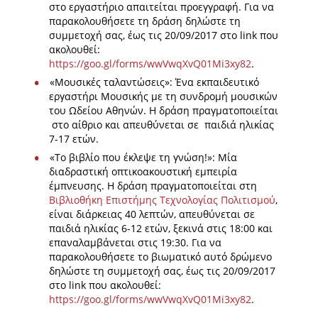
στο εργαστήριο απαιτείται προεγγραφή. Για να
παρακολουθήσετε τη δράση δηλώστε τη
συμμετοχή σας, έως τις 20/09/2017 στο link που
ακολουθεί:
https://goo.gl/forms/wwVwqXvQ01Mi3xy82
.
«Μουσικές ταλαντώσεις»: Ένα εκπαιδευτικό
εργαστήρι Μουσικής με τη συνδρομή μουσικών
του Ωδείου Αθηνών. Η δράση πραγματοποιείται
στο αίθριο και απευθύνεται σε παιδιά ηλικίας
7-17 ετών.
«Το βιβλίο που έκλεψε τη γνώση!»: Μία
διαδραστική οπτικοακουστική εμπειρία
έμπνευσης. Η δράση πραγματοποιείται στη
Βιβλιοθήκη Επιστήμης Τεχνολογίας Πολιτισμού
,
είναι διάρκειας 40 λεπτών, απευθύνεται σε
παιδιά ηλικίας 6-12 ετών, ξεκινά στις 18:00 και
επαναλαμβάνεται στις 19:30. Για να
παρακολουθήσετε τo βιωματικό αυτό δρώμενο
δηλώστε τη συμμετοχή σας, έως τις 20/09/2017
στο link που ακολουθεί:
https://goo.gl/forms/wwVwqXvQ01Mi3xy82
.