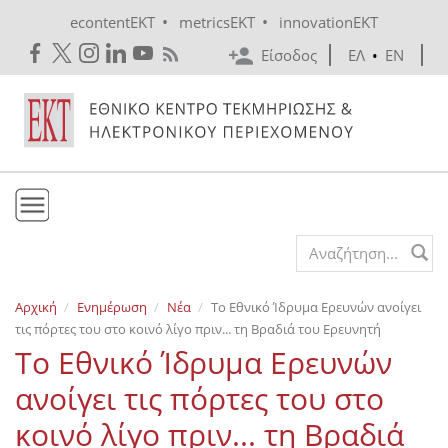
Skip to main content
•
•
econtentEKT
metricsEKT
innovationEKT
Είσοδος
ΕΛ
•
EN
Το ΕΚΤ
Search form
Υπηρεσίες
Αρχική
Ενημέρωση
Νέα
Το Εθνικό Ίδρυμα Ερευνών ανοίγει
Εκδόσεις
τις πόρτες του στο κοινό λίγο πριν... τη Βραδιά του Ερευνητή
Ενημέρωση
Το Εθνικό Ίδρυμα Ερευνών
Επικοινωνία
ανοίγει τις πόρτες του στο
κοινό λίγο πριν... τη Βραδιά