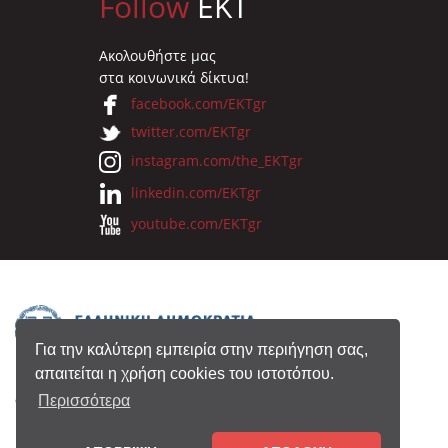
Follow
EKT
Ακολουθήστε μας
στα κοινωνικά δίκτυα!
facebook.com/EKTgr
twitter.com/EKTgr
instagram.com/the_EKTgr
linkedin.com/EKTgr
youtube.com/EKTgr
Για την καλύτερη εμπειρία στην περιήγηση σας,
απαιτείται η χρήση cookies του ιστοτόπου.
© 2026 Eθνικό Κέντρο Τεκμηρίωσης
Περισσότερα