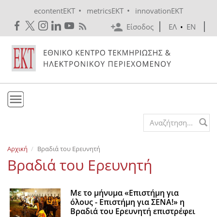
Skip to main content
•
•
econtentEKT
metricsEKT
innovationEKT
Είσοδος
ΕΛ
•
EN
Το ΕΚΤ
Search form
Υπηρεσίες
Αρχική
Βραδιά του Ερευνητή
Εκδόσεις
Βραδιά του Ερευνητή
Ενημέρωση
Επικοινωνία
Με το μήνυμα «Eπιστήμη για
όλους - Eπιστήμη για ΣΕΝΑ!» η
Βραδιά του Ερευνητή επιστρέφει