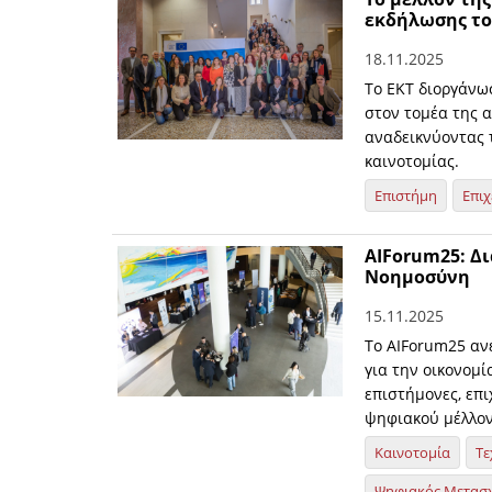
εκδήλωσης του
18.11.2025
Το ΕΚΤ διοργάνω
στον τομέα της 
αναδεικνύοντας 
καινοτομίας.
Επιστήμη
Επιχ
ΑΙForum25: Δ
Νοημοσύνη
15.11.2025
Το AIForum25 αν
για την οικονομί
επιστήμονες, επι
ψηφιακού μέλλον
Καινοτομία
Τε
Ψηφιακός Μετασ