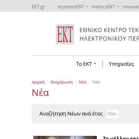
Skip to main content
•
•
EKT.gr
econtentEKT
metricsEKT
innova
Το ΕΚΤ
Υπηρεσίες
Αρχική
Ενημέρωση
Νέα
Νέα
Νέα
Αναζήτηση Νέων ανά έτος
Αναζήτηση Νέ
Year
Το μέλλον τη