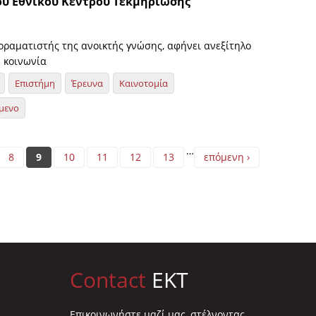
του Εθνικού Κέντρου Τεκμηρίωσης
οραματιστής της ανοικτής γνώσης, αφήνει ανεξίτηλο
 κοινωνία
Επιστήμη
Έρευνα
Καινοτομία
μενο
…
8
9
10
11
12
13
επόμενη ›
Contact
EKT
Επικοινωνήστε μαζί μας, στέλνοντας