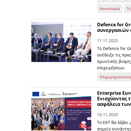
Καινοτομία
Τε
Defence for G
συνεργασιών 
11.11.2025
Το Defence for G
ανέδειξε τις προ
αμυντικής βιομη
επιχειρήσεων.
Επιχειρηματικότ
Enterprise Eu
Ενισχύοντας τ
ασφάλεια τω
10.11.2025
Το ΕΚΤ θα λάβει 
σημείο συνάντηση