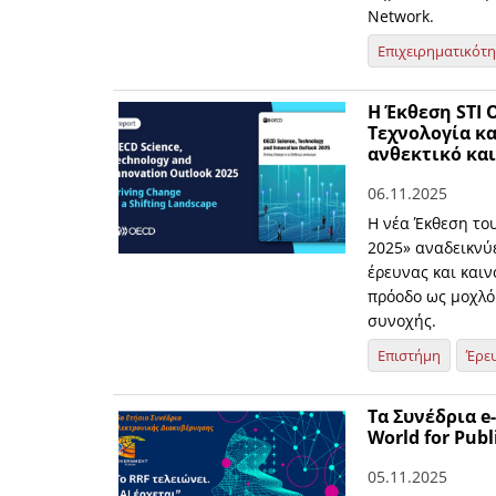
Network.
Επιχειρηματικότ
Η Έκθεση STI 
Τεχνολογία κα
ανθεκτικό κα
06.11.2025
Η νέα Έκθεση του
2025» αναδεικνύ
έρευνας και καιν
πρόοδο ως μοχλό
συνοχής.
Επιστήμη
Έρε
Τα Συνέδρια e
World for Pub
05.11.2025