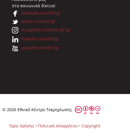
στα κοινωνικά δίκτυα!
facebook.com/EKTgr
twitter.com/EKTgr
instagram.com/the_EKTgr
linkedin.com/EKTgr
youtube.com/EKTgr
© 2026 Eθνικό Κέντρο Τεκμηρίωσης
Όροι Χρήσης
•
Πολιτική Απορρήτου
•
Copyright