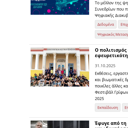
Το μέλλον της ψ
Συνεδρίων που π
Ψηφιακής Διακυβ
Δεδομένα
Επι
Ψηφιακός Μετασ
O πολιτισμός
εφευρετικότη
31.10.2025
Εκθέσεις, εργασ
και βιωματικές δ
ποικίλες άλλες κ
Φεστιβάλ Γρίφων
2025
Εκπαίδευση
Ε
Έφυγε από τη