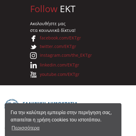
Follow
EKT
Ακολουθήστε μας
στα κοινωνικά δίκτυα!
facebook.com/EKTgr
twitter.com/EKTgr
instagram.com/the_EKTgr
linkedin.com/EKTgr
youtube.com/EKTgr
Για την καλύτερη εμπειρία στην περιήγηση σας,
απαιτείται η χρήση cookies του ιστοτόπου.
© 2026 Eθνικό Κέντρο Τεκμηρίωσης
Περισσότερα