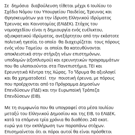
Σε δημόσια διαβούλευση τίθεται μέχρι 6 Ιουλίου το
Σχέδιο Νόμου του Υπουργείου Παιδείας, Έρευνας και
Θρησκευμάτων για την ίδρυση Ελληνικού Ιδρύματος
Έρευνας και Καινοτομίας (EΛΙΔΕΚ). Στόχος του
νομοσχεδίου είναι η δημιουργία ενός ευέλικτου,
αξιοκρατικού Ιδρύματος, ανεξάρτητου από την εκάστοτε
πολιτική ηγεσία, το οποίο θα διαχειρίζεται τους πόρους
ενός νέου Ταμείου οι οποίοι θα κατευθύνονται
αποκλειστικά στην στήριξη νέων επιστημόνων,
υποδομών (εξοπλισμού) και ερευνητικών προγραμμάτων
που θα υλοποιούνται στα Πανεπιστήμια, ΤΕΙ και
Ερευνητικά Κέντρα της Χώρας. Το ‘Ίδρυμα θα αξιολογεί
και θα χρηματοδοτεί την ποιοτική έρευνα, με πόρους
που προέρχονται από το Πρόγραμμα Δημοσίων
Επενδύσεων (ΠΔΕ) και την Ευρωπαϊκή Τράπεζα
Επενδύσεων (EIB).
Με τη συμφωνία που θα υπογραφεί στα μέσα Ιουλίου
μεταξύ του Ελληνικού Δημοσίου και της ΕΙΒ, το EΛΙΔΕΚ,
κατά τα επόμενα τρία χρόνια θα διαθέσει 240 εκατ.
ευρώ για την εκπλήρωση των παραπάνω στόχων.
Επισημαίνεται ότι οι πόροι αυτοί θα είναι πρόσθετοι