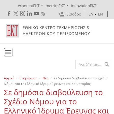
Skip to main content
•
•
econtentEKT
metricsEKT
innovationEKT
Είσοδος
ΕΛ
•
EN
Το ΕΚΤ
Search form
Υπηρεσίες
Αρχική
Ενημέρωση
Νέα
Σε δημόσια διαβούλευση το Σχέδιο
Εκδόσεις
Νόμου για το Ελληνικό Ίδρυμα Έρευνας και Καινοτομίας
Ενημέρωση
Σε δημόσια διαβούλευση το
Επικοινωνία
Σχέδιο Νόμου για το
Ελληνικό Ίδρυμα Έρευνας και