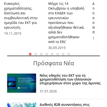
Ευκαιρίες
Μέχρι τις 14
Δημόσια
χρηματοδότησης,
Οκτωβρίου η υποβολή
του Εθνι
δικτύωση και
στο ΕΛΙΔΕΚ των
Ιατρικής
συμβουλευτική στην
ερευνητικών
στην Καρ
ημερίδα του ΕΚΤ για
προτάσεων που
στην Πρ
ερευνητές
αξιολογήθηκαν θετικά,
Νεανικού
αλλά δεν
Θανάτου
19.11.2019
χρηματοδοτήθηκαν
10.04.20
από το ERC
30.09.2019
Πρόσφατα Νέα
Νέος οδηγός του ΕΚΤ για τη
χρηματοδότηση των ελληνικών
επιχειρήσεων στον χώρο της άμυνας
31.07.2026
Διεθνείς Β2Β συναντήσεις στις