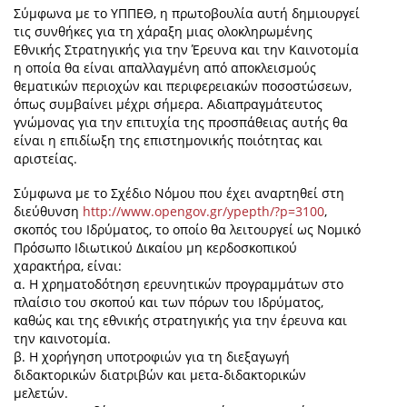
Σύμφωνα με το ΥΠΠΕΘ, η πρωτοβουλία αυτή δημιουργεί
τις συνθήκες για τη χάραξη μιας ολοκληρωμένης
Εθνικής Στρατηγικής για την Έρευνα και την Καινοτομία
η οποία θα είναι απαλλαγμένη από αποκλεισμούς
θεματικών περιοχών και περιφερειακών ποσοστώσεων,
όπως συμβαίνει μέχρι σήμερα. Αδιαπραγμάτευτος
γνώμονας για την επιτυχία της προσπάθειας αυτής θα
είναι η επιδίωξη της επιστημονικής ποιότητας και
αριστείας.
Σύμφωνα με το Σχέδιο Νόμου που έχει αναρτηθεί στη
διεύθυνση
http://www.opengov.gr/ypepth/?p=3100
,
σκοπός του Ιδρύματος, το οποίο θα λειτουργεί ως Νομικό
Πρόσωπο Ιδιωτικού Δικαίου μη κερδοσκοπικού
χαρακτήρα, είναι:
α. Η χρηματοδότηση ερευνητικών προγραμμάτων στο
πλαίσιο του σκοπού και των πόρων του Ιδρύματος,
καθώς και της εθνικής στρατηγικής για την έρευνα και
την καινοτομία.
β. Η χορήγηση υποτροφιών για τη διεξαγωγή
διδακτορικών διατριβών και μετα-διδακτορικών
μελετών.