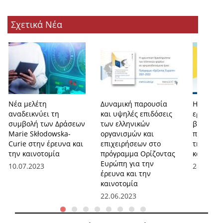
Σχετικά Νέα
Νέα μελέτη
Δυναμική παρουσία
Η ΕΕ επι
αναδεικνύει τη
και υψηλές επιδόσεις
ερευνητι
συμβολή των Δράσεων
των ελληνικών
βελτιών
Marie Skłodowska-
οργανισμών και
ποιότητ
Curie στην έρευνα και
επιχειρήσεων στο
της έρευ
την καινοτομία
πρόγραμμα Ορίζοντας
καινοτομ
Ευρώπη για την
10.07.2023
28.02.20
έρευνα και την
καινοτομία
22.06.2023