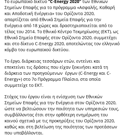
Το ευρωπαϊκό δίκτυο
“C-Energy 2020”
των Εθνικών
Σημείων Επαφής για το πρόγραμμα «Ασφαλής, Καθαρή
και Αποδοτική Ενέργεια» του Ορίζοντα 2020,
απαρτίζεται από Εθνικά Σημεία Επαφής για την
Ενέργεια από 18 χώρες και δραστηριοποιείται από το
τέλος του 2014. Το Εθνικό Κέντρο Τεκμηρίωσης (ΕKT), ως
Εθνικό Σημείο Επαφής στον Ορίζοντα 2020, συμμετέχει
και στο δίκτυο C-Energy 2020, αποτελώντας τον ελληνικό
κόμβο του ευρωπαϊκού δικτύου.
Το έργο, διάρκειας τεσσάρων ετών, εντείνει και
επεκτείνει τις δράσεις που είχαν ξεκινήσει κατά τη
διάρκεια των προηγούμενων έργων (C-Energy και C-
Energy+) στο 7ο Πρόγραμμα Πλαίσιο, στα οποία
συμμετείχε το ΕΚΤ.
Στόχος του έργου είναι η ενίσχυση των Εθνικών
Σημείων Επαφής για την Ενέργεια στον Ορίζοντα 2020,
ώστε να βελτιώσουν την ποιότητα των υπηρεσιών τους,
συμβάλλοντας έτσι στην ορθότερη ενημέρωση του
κοινού σχετικά με τις προκηρύξεις του Ορίζοντα 2020,
καθώς και στη βελτίωση της ποιότητας των προτάσεων
που υποβάλλονται.