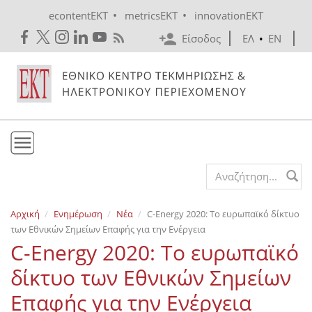
Skip to main content
•
•
econtentEKT
metricsEKT
innovationEKT
Είσοδος
ΕΛ
•
EN
Το ΕΚΤ
Search form
Υπηρεσίες
Αρχική
Ενημέρωση
Νέα
C-Energy 2020: Το ευρωπαϊκό δίκτυο
Εκδόσεις
των Εθνικών Σημείων Επαφής για την Ενέργεια
Ενημέρωση
C-Energy 2020: Το ευρωπαϊκό
Επικοινωνία
δίκτυο των Εθνικών Σημείων
Επαφής για την Ενέργεια