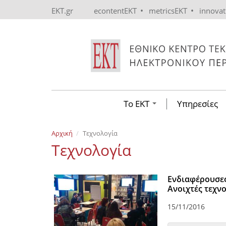
Skip to main content
•
•
EKT.gr
econtentEKT
metricsEKT
innova
Το ΕΚΤ
Υπηρεσίες
Αρχική
Τεχνολογία
Τεχνολογία
Ενδιαφέρουσες 
Ανοιχτές τεχνο
15/11/2016