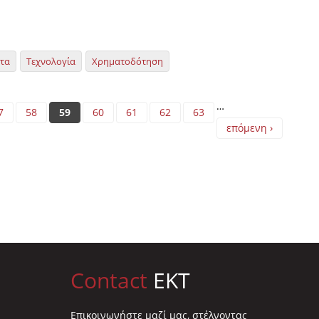
ητα
Τεχνολογία
Χρηματοδότηση
…
7
58
59
60
61
62
63
επόμενη ›
Contact
EKT
Επικοινωνήστε μαζί μας, στέλνοντας