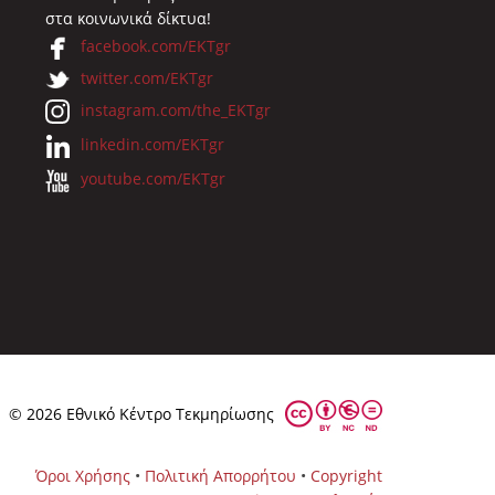
στα κοινωνικά δίκτυα!
facebook.com/EKTgr
twitter.com/EKTgr
instagram.com/the_EKTgr
linkedin.com/EKTgr
youtube.com/EKTgr
© 2026 Eθνικό Κέντρο Τεκμηρίωσης
Όροι Χρήσης
•
Πολιτική Απορρήτου
•
Copyright