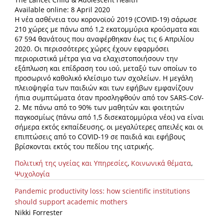
Available online: 8 April 2020
Η νέα ασθένεια του κορονοϊού 2019 (COVID-19) σάρωσε
210 χώρες με πάνω από 1,2 εκατομμύρια κρούσματα και
67 594 θανάτους που αναφέρθηκαν έως τις 6 Απριλίου
2020. Οι περισσότερες χώρες έχουν εφαρμόσει
περιοριστικά μέτρα για να ελαχιστοποιήσουν την
εξάπλωση και επίδραση του ιού, μεταξύ των οποίων το
προσωρινό καθολικό κλείσιμο των σχολείων. Η μεγάλη
πλειοψηφία των παιδιών και των εφήβων εμφανίζουν
ήπια συμπτώματα όταν προσληφθούν από τον SARS-CoV-
2. Με πάνω από το 90% των μαθητών και φοιτητών
παγκοσμίως (πάνω από 1,5 δισεκατομμύρια νέοι) να είναι
σήμερα εκτός εκπαίδευσης, οι μεγαλύτερες απειλές και οι
επιπτώσεις από το COVID-19 σε παιδιά και εφήβους
βρίσκονται εκτός του πεδίου της ιατρικής.
Πολιτική της υγείας και Υπηρεσίες
,
Κοινωνικά θέματα
,
Ψυχολογία
Pandemic productivity loss: how scientific institutions
should support academic mothers
Nikki Forrester