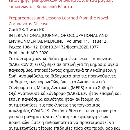
επιστήμης ηλεκτρονικών υπολογιστών
,
Μέσα μαζικής
επικοινωνίας
,
Κοινωνικά θέματα
Preparedness and Lessons Learned from the Novel
Coronavirus Disease
Gudi SK, Tiwari KK
INTERNATIONAL JOURNAL OF OCCUPATIONAL AND
ENVIRONMENTAL MEDICINE, Volume: 11, Issue: 2 ,
Pages: 108-112, DOI:10.34172/ijoem.2020.1977
Published: APR 2020
Σε σύντομο χρονικό διάστημα, ένας νέος coronavirus
(SARS-CoV-2) εξελίχθηκε σε απειλή για τη δημόσια υγεία
παγκοσμίως, επηρεάζοντας σημαντικά την καθημερινή
ζωή. Αναμφίβολα, τα διδάγματα από τις προηγούμενες
επιδημίες των κορονοϊών, όπως το Αναπνευστικό
Σύνδρομο της Μέσης Ανατολής (MERS) και το Σοβαρό
Οξύ Αναπνευστικό Σύνδρομο (SARS), δεν ήταν επαρκή και
έτσι η παγκόσμια κοινότητα ήταν ανέτοιμη να
αντιμετωπίσει τις προκλήσεις της παγκόσμιας
πανδημίας COVID-19. Ωστόσο, δίνεται τώρα η ευκαιρία
για νέα μαθήματα, για εξέταση και εφαρμογή νέων
πρακτικών ώστε η ανθρωπότητα να προετοιμαστεί να
αντιμετωπίσει τέτοιες επιδημίες τόσο στο παρόν όσο και