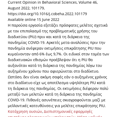
Current Opinion in Behavioral Sciences, Volume 46,
August 2022, 101179,
News
https://doi.org/10.1016/j.cobeha.2022.101179
Events
Available online 15 June 2022
Η παρούσα εργασία εξετάζει πρόσφατες μελέτες σχετικά
Press Centre
με τον επιπολασμό της προβληματικής χρήσης του
"Innovation, Research & Technology" magazine
διαδικτύου (PIU) πριν και κατά τη διάρκεια της
πανδημίας COVID-19. Αρκετές μετα-αναλύσεις πριν την
Contact
πανδημία ανέφεραν εκτιμήσεις επικράτησης PIU που
κυμαίνονταν από 6% έως 9,7%. Οι ειδικοί στον τομέα των
διαδικτυακών εθισμών προέβλεψαν ότι η PIU θα
Helpdesks
αυξανόταν κατά τη διάρκεια της πανδημίας λόγω του
αυξημένου χρόνου που αφιερώνεται στο διαδίκτυο.
Telephone & email Directory
Ωστόσο, δεν είναι ακόμη σαφές εάν ο αυξημένος χρόνος
Access to EKT
στο διαδίκτυο είχε ως αποτέλεσμα υψηλότερη PIU κατά
τη διάρκεια της πανδημίας. Οι εκτιμήσεις διέφεραν πολύ
μεταξύ των μελετών κατά τη διάρκεια της πανδημίας
COVID-19. Πιθανές ασυνέπειες σκιαγραφούνται μαζί με
μελλοντικές κατευθύνσεις για μελέτες επικράτησης PIU.
Κατάχρηση ουσιών
,
Διεπιστημονικές εφαρμογές