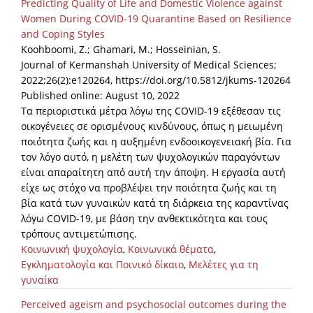
Predicting Quality of Life and Domestic Violence against
Women During COVID-19 Quarantine Based on Resilience
and Coping Styles
Koohboomi, Z.; Ghamari, M.; Hosseinian, S.
Journal of Kermanshah University of Medical Sciences;
2022;26(2):e120264, https://doi.org/10.5812/jkums-120264
Published online: August 10, 2022
Τα περιοριστικά μέτρα λόγω της COVID-19 εξέθεσαν τις
οικογένειες σε ορισμένους κινδύνους, όπως η μειωμένη
ποιότητα ζωής και η αυξημένη ενδοοικογενειακή βία. Για
τον λόγο αυτό, η μελέτη των ψυχολογικών παραγόντων
είναι απαραίτητη από αυτή την άποψη. Η εργασία αυτή
είχε ως στόχο να προβλέψει την ποιότητα ζωής και τη
βία κατά των γυναικών κατά τη διάρκεια της καραντίνας
λόγω COVID-19, με βάση την ανθεκτικότητα και τους
τρόπους αντιμετώπισης.
Κοινωνική ψυχολογία
,
Κοινωνικά θέματα
,
Εγκληματολογία και Ποινικό δίκαιο
,
Μελέτες για τη
γυναίκα
Perceived ageism and psychosocial outcomes during the