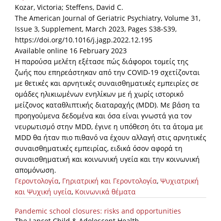
Kozar, Victoria; Steffens, David C.
The American Journal of Geriatric Psychiatry, Volume 31,
Issue 3, Supplement, March 2023, Pages S38-S39,
https://doi.org/10.1016/j.jagp.2022.12.195
Available online 16 February 2023
Η παρούσα μελέτη εξέτασε πώς διάφοροι τομείς της
ζωής που επηρεάστηκαν από την COVID-19 σχετίζονται
με θετικές και αρνητικές συναισθηματικές εμπειρίες σε
ομάδες ηλικιωμένων ενηλίκων με ή χωρίς ιστορικό
μείζονος καταθλιπτικής διαταραχής (MDD). Με βάση τα
προηγούμενα δεδομένα και όσα είναι γνωστά για τον
νευρωτισμό στην MDD, έγινε η υπόθεση ότι τα άτομα με
MDD θα ήταν πιο πιθανό να έχουν αλλαγή στις αρνητικές
συναισθηματικές εμπειρίας, ειδικά όσον αφορά τη
συναισθηματική και κοινωνική υγεία και την κοινωνική
απομόνωση.
Γεροντολογία
,
Γηριατρική και Γεροντολογία
,
Ψυχιατρική
και Ψυχική υγεία
,
Κοινωνικά θέματα
Pandemic school closures: risks and opportunities
The Lancet Child & Adolescent Health