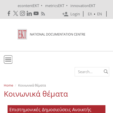
Skip to main content
•
•
econtentEKT
metricsEKT
innovationEKT
Login
ΕΛ
•
EN
EKT
Search form
Mission & Vision
Home
Κοινωνικά θέματα
Κοινωνικά θέματα
Policies
History
Επιστημονικές Δημοσιεύσεις Ανοικτής
e-Infrastructure