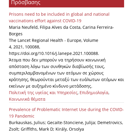
Πρόσβασης
Organisational Structure
Prisons need to be included in global and national
EKT Tenders
vaccinations effort against COVID-19
Maria Neufeld, Filipa Alves da Costa, Carina Ferreira-
EKT Websites
Borges
Projects
The Lancet Regional Health - Europe, Volume
4, 2021, 100088,
Services
https://doi.org/10.1016/j.lanepe.2021.100088.
Άτομα που δεν μπορούν να τηρήσουν κοινωνική
Publications
απόσταση λόγω των συνθηκών διαβίωσής τους,
συμπεριλαμβανομένων των ατόμων σε χώρους
κράτησης, θεωρούνται μεταξύ των ευάλωτων ατόμων και
Annual Reports
εκείνων με αυξημένο κίνδυνο μετάδοσης.
Publications for R&D Metrics & Indicators
Πολιτική της υγείας και Υπηρεσίες
,
Επιδημιολογία
,
Κοινωνικά θέματα
Publications for Libraries
Prevalence of Problematic Internet Use during the COVID-
Informational Publications
19 Pandemic
Burkauskas, Julius; Gecaite-Stonciene, Julija; Demetrovics,
News & Information
Zsolt; Griffiths, Mark D; Király, Orsolya