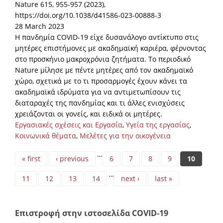
Nature 615, 955-957 (2023),
https://doi.org/10.1038/d41586-023-00888-3
28 March 2023
Η πανδημία COVID-19 είχε δυσανάλογο αντίκτυπο στις
μητέρες επιστήμονες με ακαδημαϊκή καριέρα, φέρνοντας
στο προσκήνιο μακροχρόνια ζητήματα. Το περιοδικό
Nature μίλησε με πέντε μητέρες από τον ακαδημαϊκό
χώρο, σχετικά με το τι προσαρμογές έχουν κάνει τα
ακαδημαϊκά ιδρύματα για να αντιμετωπίσουν τις
διαταραχές της πανδημίας και τι άλλες ενισχύσεις
χρειάζονται οι γονείς, και ειδικά οι μητέρες.
Εργασιακές σχέσεις και Εργασία
,
Υγεία της εργασίας
,
Κοινωνικά θέματα
,
Μελέτες για την οικογένεια
Pages
…
« first
‹ previous
6
7
8
9
10
…
11
12
13
14
next ›
last »
Επιστροφή στην ιστοσελίδα COVID-19