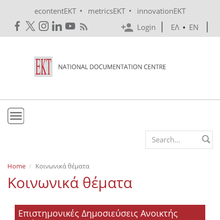
Skip to main content
•
•
econtentEKT
metricsEKT
innovationEKT
Login
ΕΛ
•
EN
EKT
Search form
Mission & Vision
Home
Κοινωνικά θέματα
Κοινωνικά θέματα
Policies
History
Επιστημονικές Δημοσιεύσεις Ανοικτής
e-Infrastructure