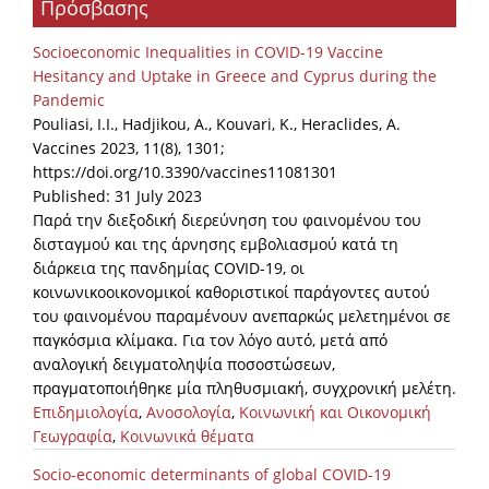
Πρόσβασης
Organisational Structure
Socioeconomic Inequalities in COVID-19 Vaccine
EKT Tenders
Hesitancy and Uptake in Greece and Cyprus during the
Pandemic
EKT Websites
Pouliasi, I.I., Hadjikou, A., Kouvari, K., Heraclides, A.
Projects
Vaccines 2023, 11(8), 1301;
https://doi.org/10.3390/vaccines11081301
Services
Published: 31 July 2023
Παρά την διεξοδική διερεύνηση του φαινομένου του
Publications
δισταγμού και της άρνησης εμβολιασμού κατά τη
διάρκεια της πανδημίας COVID-19, οι
κοινωνικοοικονομικοί καθοριστικοί παράγοντες αυτού
Annual Reports
του φαινομένου παραμένουν ανεπαρκώς μελετημένοι σε
Publications for R&D Metrics & Indicators
παγκόσμια κλίμακα. Για τον λόγο αυτό, μετά από
αναλογική δειγματοληψία ποσοστώσεων,
Publications for Libraries
πραγματοποιήθηκε μία πληθυσμιακή, συγχρονική μελέτη.
Informational Publications
Επιδημιολογία
,
Ανοσολογία
,
Κοινωνική και Οικονομική
Γεωγραφία
,
Κοινωνικά θέματα
News & Information
Socio-economic determinants of global COVID-19