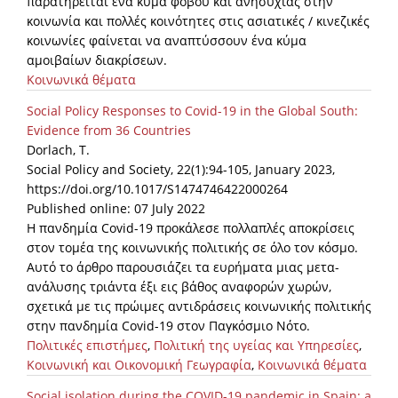
παρατηρείται ένα κύμα φόβου και ανησυχίας στην
κοινωνία και πολλές κοινότητες στις ασιατικές / κινεζικές
κοινωνίες φαίνεται να αναπτύσσουν ένα κύμα
αμοιβαίων διακρίσεων.
Κοινωνικά θέματα
Social Policy Responses to Covid-19 in the Global South:
Evidence from 36 Countries
Dorlach, T.
Social Policy and Society, 22(1):94-105, January 2023,
https://doi.org/10.1017/S1474746422000264
Published online: 07 July 2022
Η πανδημία Covid-19 προκάλεσε πολλαπλές αποκρίσεις
στον τομέα της κοινωνικής πολιτικής σε όλο τον κόσμο.
Αυτό το άρθρο παρουσιάζει τα ευρήματα μιας μετα-
ανάλυσης τριάντα έξι εις βάθος αναφορών χωρών,
σχετικά με τις πρώιμες αντιδράσεις κοινωνικής πολιτικής
στην πανδημία Covid-19 στον Παγκόσμιο Νότο.
Πολιτικές επιστήμες
,
Πολιτική της υγείας και Υπηρεσίες
,
Κοινωνική και Οικονομική Γεωγραφία
,
Κοινωνικά θέματα
Social isolation during the COVID-19 pandemic in Spain: a