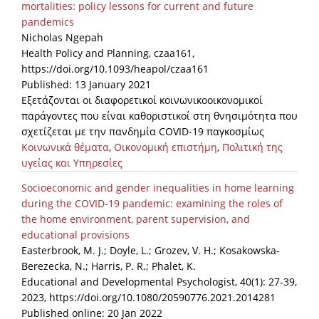
mortalities: policy lessons for current and future
pandemics
News
Nicholas Ngepah
Events
Health Policy and Planning, czaa161,
https://doi.org/10.1093/heapol/czaa161
Press Centre
Published: 13 January 2021
"Innovation, Research & Technology" magazine
Εξετάζονται οι διαφορετικοί κοινωνικοοικονομικοί
παράγοντες που είναι καθοριστικοί στη θνησιμότητα που
Contact
σχετίζεται με την πανδημία COVID-19 παγκοσμίως
Κοινωνικά θέματα
,
Οικονομική επιστήμη
,
Πολιτική της
υγείας και Υπηρεσίες
Helpdesks
Socioeconomic and gender inequalities in home learning
Telephone & email Directory
during the COVID-19 pandemic: examining the roles of
the home environment, parent supervision, and
Access to EKT
educational provisions
Easterbrook, M. J.; Doyle, L.; Grozev, V. H.; Kosakowska-
Berezecka, N.; Harris, P. R.; Phalet, K.
Educational and Developmental Psychologist, 40(1): 27-39,
2023, https://doi.org/10.1080/20590776.2021.2014281
Published online: 20 Jan 2022