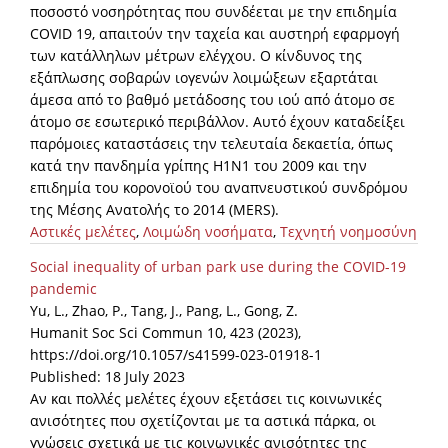
ποσοστό νοσηρότητας που συνδέεται με την επιδημία
COVID 19, απαιτούν την ταχεία και αυστηρή εφαρμογή
των κατάλληλων μέτρων ελέγχου. Ο κίνδυνος της
εξάπλωσης σοβαρών ιογενών λοιμώξεων εξαρτάται
άμεσα από το βαθμό μετάδοσης του ιού από άτομο σε
άτομο σε εσωτερικό περιβάλλον. Αυτό έχουν καταδείξει
παρόμοιες καταστάσεις την τελευταία δεκαετία, όπως
κατά την πανδημία γρίπης H1N1 του 2009 και την
επιδημία του κορονοϊού του αναπνευστικού συνδρόμου
της Μέσης Ανατολής το 2014 (MERS).
Αστικές μελέτες
,
Λοιμώδη νοσήματα
,
Τεχνητή νοημοσύνη
Social inequality of urban park use during the COVID-19
pandemic
Yu, L., Zhao, P., Tang, J., Pang, L., Gong, Z.
Humanit Soc Sci Commun 10, 423 (2023),
https://doi.org/10.1057/s41599-023-01918-1
Published: 18 July 2023
Αν και πολλές μελέτες έχουν εξετάσει τις κοινωνικές
ανισότητες που σχετίζονται με τα αστικά πάρκα, οι
γνώσεις σχετικά με τις κοινωνικές ανισότητες της