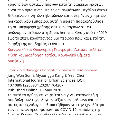
χρήσης των αστικών πάρκων κατά τη διάρκεια κρίσεων
είναι περιορισμένες. Με την ενσωμάτωση μεγάλου όγκου
δεδομένων κινητών τηλεφώνων και δεδομένων χρηστών
ηλεκτρονικού εμπορίου, αυτή η μελέτη παρακολούθησε
τη συμπεριφορά χρήσης αστικών πάρκων 81.350
ανώνυμων ατόμων στη Shenzhen της Κίνας, από το 2019
έως το 2021, καλύπτοντας μια περίοδο πριν και μετά την
έναρξη της πανδημίας COVID-19.
Κοινωνική και Οικονομική Γεωγραφία
,
Αστικές μελέτες
,
Φύση και Διατήρηση τοπίου
,
Κοινωνικά θέματα
,
Αναψυχή
Smart city technologies for pandemic control without lockdown
Jung Won Sonn, Myounggu Kang & Yeol Choi
International Journal of Urban Sciences, DOI:
10.1080/12265934.2020.1764207
Published Online: 13 May 2020
Σε αυτό το άρθρο, επιχειρείται να γίνει κατανοητή η
συμβολή των τεχνολογιών «έξυπνων πόλεων» και πώς
αυτές οι τεχνολογίες αξιοποιήθηκαν για την ιχνηλάτηση
των επαφών κρουσμάτων του COVID-19 σε πόλεις της
Νότιας Κορέας. Το άρθρο εξετάζει τις τεχνολογίες που