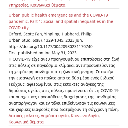
Υπηρεσίες
,
Κοινωνικά θέματα
News
Urban public health emergencies and the COVID-19
Events
pandemic. Part 1: Social and spatial inequalities in the
COVID-city
Press Centre
Orford, Scott; Fan, Yingling; Hubbard, Philip
"Innovation, Research & Technology" magazine
Urban Stud, 60(8), 1329-1345, 2023 Jun,
https://doi.org/10.1177/00420980231170740
Contact
First published online May 31, 2023
Η COVID-19 είχε άνευ προηγουμένου επιπτώσεις στη ζωή
στις πόλεις σε παγκόσμια κλίμακα, αντιπροσωπεύοντας
Helpdesks
τη χειρότερη πανδημία στη ζωντανή μνήμη. Σε αυτήν
την εισαγωγή στο πρώτο από τα δύο μέρη ενός Ειδικού
Telephone & email Directory
Τεύχους, αφιερωμένου στις έκτακτες ανάγκες της
Access to EKT
δημόσιας υγείας στις πόλεις, προτείνεται ότι, η COVID-19
και οι σχετικές προσπάθειες διαχείρισης της πανδημίας
αναπαρήγαγαν και εν τέλει επιδείνωσαν τις κοινωνικές
και χωρικές διαφορές που διατρέχουν τη σύγχρονη πόλη.
Αστικές μελέτες
,
Δημόσια υγεία
,
Κοινωνιολογία
,
Κοινωνικά θέματα