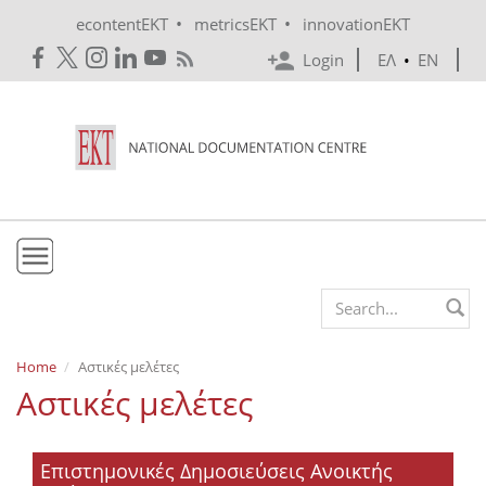
Skip to main content
•
•
econtentEKT
metricsEKT
innovationEKT
Login
ΕΛ
•
EN
EKT
Search form
Mission & Vision
Home
Αστικές μελέτες
Αστικές μελέτες
Policies
History
Επιστημονικές Δημοσιεύσεις Ανοικτής
e-Infrastructure