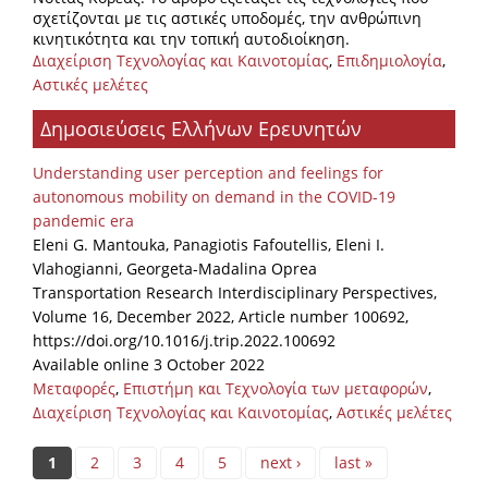
σχετίζονται με τις αστικές υποδομές, την ανθρώπινη
κινητικότητα και την τοπική αυτοδιοίκηση.
Διαχείριση Τεχνολογίας και Καινοτομίας
,
Επιδημιολογία
,
Αστικές μελέτες
Δημοσιεύσεις Ελλήνων Ερευνητών
Understanding user perception and feelings for
autonomous mobility on demand in the COVID-19
pandemic era
Eleni G. Mantouka, Panagiotis Fafoutellis, Eleni I.
Vlahogianni, Georgeta-Madalina Oprea
Transportation Research Interdisciplinary Perspectives,
Volume 16, December 2022, Article number 100692,
https://doi.org/10.1016/j.trip.2022.100692
Available online 3 October 2022
Μεταφορές
,
Επιστήμη και Τεχνολογία των μεταφορών
,
Διαχείριση Τεχνολογίας και Καινοτομίας
,
Αστικές μελέτες
Pages
1
2
3
4
5
next ›
last »