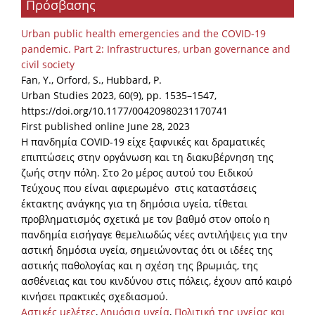
Πρόσβασης
Organisational Structure
Urban public health emergencies and the COVID-19
EKT Tenders
pandemic. Part 2: Infrastructures, urban governance and
civil society
EKT Websites
Fan, Y., Orford, S., Hubbard, P.
Projects
Urban Studies 2023, 60(9), pp. 1535–1547,
https://doi.org/10.1177/00420980231170741
Services
First published online June 28, 2023
Η πανδημία COVID-19 είχε ξαφνικές και δραματικές
Publications
επιπτώσεις στην οργάνωση και τη διακυβέρνηση της
ζωής στην πόλη. Στο 2ο μέρος αυτού του Ειδικού
Τεύχους που είναι αφιερωμένο στις καταστάσεις
Annual Reports
έκτακτης ανάγκης για τη δημόσια υγεία, τίθεται
Publications for R&D Metrics & Indicators
προβληματισμός σχετικά με τον βαθμό στον οποίο η
πανδημία εισήγαγε θεμελιωδώς νέες αντιλήψεις για την
Publications for Libraries
αστική δημόσια υγεία, σημειώνοντας ότι οι ιδέες της
Informational Publications
αστικής παθολογίας και η σχέση της βρωμιάς, της
ασθένειας και του κινδύνου στις πόλεις, έχουν από καιρό
News & Information
κινήσει πρακτικές σχεδιασμού.
Αστικές μελέτες
,
Δημόσια υγεία
,
Πολιτική της υγείας και