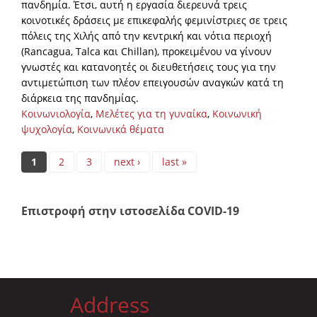
πανδημία. Έτσι, αυτή η εργασία διερευνά τρεις
κοινοτικές δράσεις με επικεφαλής φεμινίστριες σε τρεις
πόλεις της Χιλής από την κεντρική και νότια περιοχή
(Rancagua, Talca και Chillan), προκειμένου να γίνουν
γνωστές και κατανοητές οι διευθετήσεις τους για την
αντιμετώπιση των πλέον επειγουσών αναγκών κατά τη
διάρκεια της πανδημίας.
Κοινωνιολογία
,
Μελέτες για τη γυναίκα
,
Κοινωνική
ψυχολογία
,
Κοινωνικά θέματα
Pages
1
2
3
next ›
last »
Επιστροφή στην ιστοσελίδα COVID-19
Address