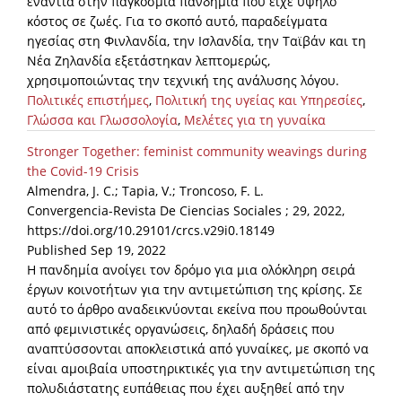
ενάντια στην παγκόσμια πανδημία που είχε υψηλό
κόστος σε ζωές. Για το σκοπό αυτό, παραδείγματα
ηγεσίας στη Φινλανδία, την Ισλανδία, την Ταϊβάν και τη
Νέα Ζηλανδία εξετάστηκαν λεπτομερώς,
χρησιμοποιώντας την τεχνική της ανάλυσης λόγου.
Πολιτικές επιστήμες
,
Πολιτική της υγείας και Υπηρεσίες
,
Γλώσσα και Γλωσσολογία
,
Μελέτες για τη γυναίκα
Stronger Together: feminist community weavings during
the Covid-19 Crisis
Almendra, J. C.; Tapia, V.; Troncoso, F. L.
Convergencia-Revista De Ciencias Sociales ; 29, 2022,
https://doi.org/10.29101/crcs.v29i0.18149
Published Sep 19, 2022
Η πανδημία ανοίγει τον δρόμο για μια ολόκληρη σειρά
έργων κοινοτήτων για την αντιμετώπιση της κρίσης. Σε
αυτό το άρθρο αναδεικνύονται εκείνα που προωθούνται
από φεμινιστικές οργανώσεις, δηλαδή δράσεις που
αναπτύσσονται αποκλειστικά από γυναίκες, με σκοπό να
είναι αμοιβαία υποστηρικτικές για την αντιμετώπιση της
πολυδιάστατης ευπάθειας που έχει αυξηθεί από την