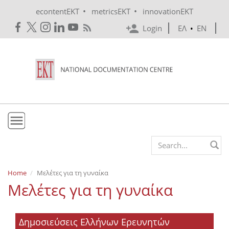
Skip to main content
•
•
econtentEKT
metricsEKT
innovationEKT
Login
ΕΛ
•
EN
EKT
Search form
Mission & Vision
Home
Μελέτες για τη γυναίκα
Μελέτες για τη γυναίκα
Policies
History
Δημοσιεύσεις Ελλήνων Ερευνητών
e-Infrastructure