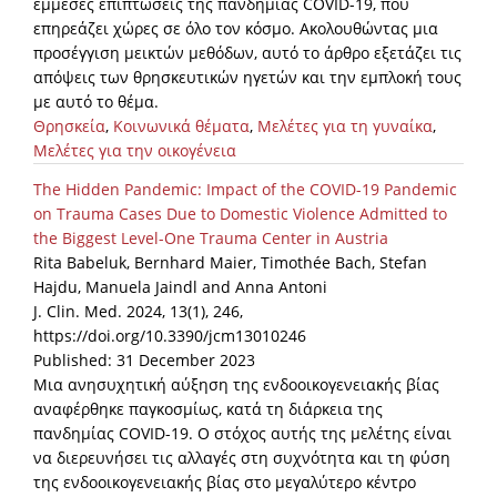
έμμεσες επιπτώσεις της πανδημίας COVID-19, που
επηρεάζει χώρες σε όλο τον κόσμο. Ακολουθώντας μια
προσέγγιση μεικτών μεθόδων, αυτό το άρθρο εξετάζει τις
απόψεις των θρησκευτικών ηγετών και την εμπλοκή τους
με αυτό το θέμα.
Θρησκεία
,
Κοινωνικά θέματα
,
Μελέτες για τη γυναίκα
,
Μελέτες για την οικογένεια
The Hidden Pandemic: Impact of the COVID-19 Pandemic
on Trauma Cases Due to Domestic Violence Admitted to
the Biggest Level-One Trauma Center in Austria
Rita Babeluk, Bernhard Maier, Timothée Bach, Stefan
Hajdu, Manuela Jaindl and Anna Antoni
J. Clin. Med. 2024, 13(1), 246,
https://doi.org/10.3390/jcm13010246
Published: 31 December 2023
Μια ανησυχητική αύξηση της ενδοοικογενειακής βίας
αναφέρθηκε παγκοσμίως, κατά τη διάρκεια της
πανδημίας COVID-19. Ο στόχος αυτής της μελέτης είναι
να διερευνήσει τις αλλαγές στη συχνότητα και τη φύση
της ενδοοικογενειακής βίας στο μεγαλύτερο κέντρο