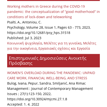
Organisational Structure
Working mothers in Greece during the COVID-19
pandemic: the conceptualization of “good motherhood” in
EKT Tenders
conditions of lock-down and teleworking
Psalti, A., Antoniou, C.
EKT Websites
Psychology, Volume 28, Issue 1, Pages 63 - 773, 2023,
Projects
https://doi.org/10.12681/psy_hps.31518
Published: Jul 3, 2023
Services
Κοινωνική ψυχολογία
,
Μελέτες για τη γυναίκα
,
Μελέτες
για την οικογένεια
,
Εργασιακές σχέσεις και Εργασία
Publications
Επιστημονικές Δημοσιεύσεις Ανοικτής
Πρόσβασης
Annual Reports
WOMEN'S OVERLOAD DURING THE PANDEMIC: UNPAID
Publications for R&D Metrics & Indicators
CARE WORK, FINANCIAL WELL-BEING, AND STRESS
Publications for Libraries
Bulog, Ivana, Pepur, Sandra, Smiljanić, Ana Rimac
Management : Journal of Contemporary Management
Informational Publications
Issues ; 27(1):123-150, 2022,
https://doi.org/10.30924/mjcmi.27.1.8
News & Information
Accepted: 1. 4. 2022