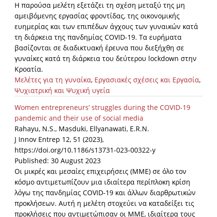
Η παρούσα μελέτη εξετάζει τη σχέση μεταξύ της μη
αμειβόμενης εργασίας φροντίδας, της οικονομικής
News
ευημερίας και των επιπέδων άγχους των γυναικών κατά
Events
τη διάρκεια της πανδημίας COVID-19. Τα ευρήματα
βασίζονται σε διαδικτυακή έρευνα που διεξήχθη σε
Press Centre
γυναίκες κατά τη διάρκεια του δεύτερου lockdown στην
"Innovation, Research & Technology" magazine
Κροατία.
Μελέτες για τη γυναίκα
,
Εργασιακές σχέσεις και Εργασία
,
Contact
Ψυχιατρική και Ψυχική υγεία
Women entrepreneurs’ struggles during the COVID-19
pandemic and their use of social media
Helpdesks
Rahayu, N.S., Masduki, Ellyanawati, E.R.N.
Telephone & email Directory
J Innov Entrep 12, 51 (2023),
https://doi.org/10.1186/s13731-023-00322-y
Access to EKT
Published: 30 August 2023
Οι μικρές και μεσαίες επιχειρήσεις (ΜΜΕ) σε όλο τον
κόσμο αντιμετωπίζουν μια ιδιαίτερα περίπλοκη κρίση
λόγω της πανδημίας COVID-19 και άλλων διαρθρωτικών
προκλήσεων. Αυτή η μελέτη στοχεύει να καταδείξει τις
προκλήσεις που αντιμετώπισαν οι ΜΜΕ, ιδιαίτερα τους