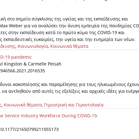
ική στο σημείο σύγκλισης της υγείας και της εκπαίδευσης και
 Max Weber για να αναλύσει την άνιση εμπειρία της πανδημίας CO
ητες στην εκπαίδευση κατά το πρώτο κύμα της COVID-19 και
 εκπαιδευτικές ευκαιρίες, την υγεία και την ευημερία των νέων.
ίδευσης
,
Κοινωνιολογία
,
Κοινωνικά θέματα
OVID-19 pandemic
l Kingston & Carmelle Peisah
08946566.2021.2016535
ίνδυνοι κακοποίησης και παραμέλησης για τους ηλικιωμένους έχου
α αντληθούν από αυτές τις εξελίξεις και αρχικές ιδέες για ενέργε
ς
,
Κοινωνικά θέματα
,
Γηριατρική και Γεροντολογία
he Service Industry Workforce During COVID-19.
i:10.1177/21650799211055173