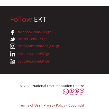
Follow
EKT
facebook.com/EKTgr
twitter.com/EKTgr
instagram.com/the_EKTgr
linkedin.com/EKTgr
youtube.com/EKTgr
© 2026 National Documentation Centre
Terms of Use
•
Privacy Policy
•
Copyright