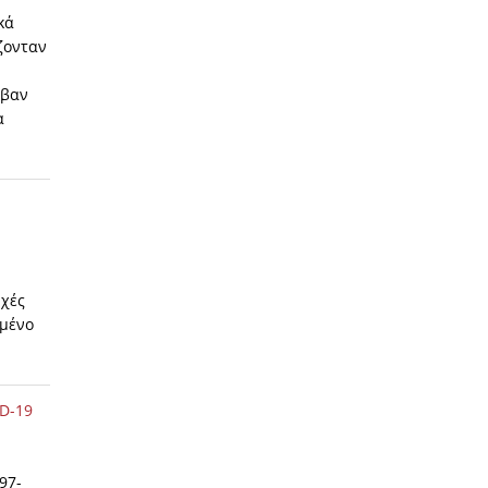
κά
ζονταν
αβαν
α
υχές
ωμένο
ID-19
97-