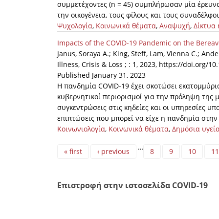
συμμετέχοντες (n = 45) συμπλήρωσαν μία έρευν
την οικογένεια, τους φίλους και τους συναδέλφου
Ψυχολογία
,
Κοινωνικά θέματα
,
Αναψυχή
,
Δίκτυα 
Impacts of the COVID-19 Pandemic on the Berea
Janus, Soraya A.; King, Steff, Lam, Vienna C.; Ande
Illness, Crisis & Loss ; : 1, 2023, https://doi.or
Published January 31, 2023
Η πανδημία COVID-19 έχει σκοτώσει εκατομμύρια
κυβερνητικοί περιορισμοί για την πρόληψη της μ
συγκεντρώσεις στις κηδείες και οι υπηρεσίες υπ
επιπτώσεις που μπορεί να είχε η πανδημία στη
Κοινωνιολογία
,
Κοινωνικά θέματα
,
Δημόσια υγεί
Pages
…
« first
‹ previous
8
9
10
11
Επιστροφή στην ιστοσελίδα COVID-19