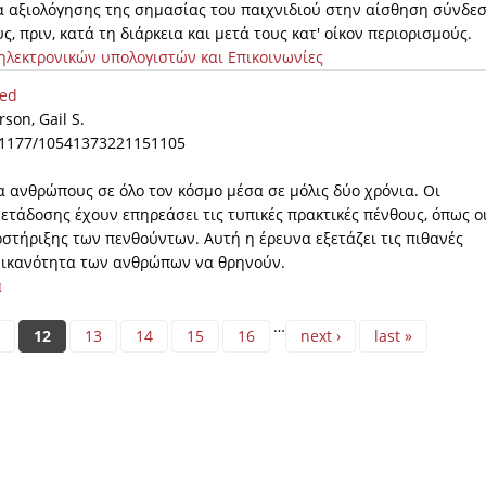
α αξιολόγησης της σημασίας του παιχνιδιού στην αίσθηση σύνδεσ
ς, πριν, κατά τη διάρκεια και μετά τους κατ' οίκον περιορισμούς.
ηλεκτρονικών υπολογιστών και Επικοινωνίες
ved
rson, Gail S.
g/10.1177/10541373221151105
 ανθρώπους σε όλο τον κόσμο μέσα σε μόλις δύο χρόνια. Οι
ετάδοσης έχουν επηρεάσει τις τυπικές πρακτικές πένθους, όπως ο
οστήριξης των πενθούντων. Αυτή η έρευνα εξετάζει τις πιθανές
ν ικανότητα των ανθρώπων να θρηνούν.
α
…
12
13
14
15
16
next ›
last »