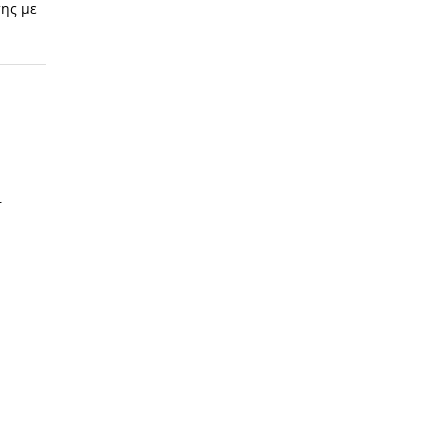
ης με
ι