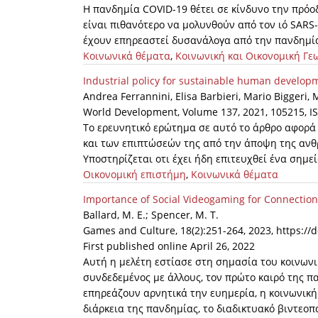
Η πανδημία COVID-19 θέτει σε κίνδυνο την πρόοδ
είναι πιθανότερο να μολυνθούν από τον ιό SARS
έχουν επηρεαστεί δυσανάλογα από την πανδημί
Κοινωνικά θέματα
,
Κοινωνική και Οικονομική Γε
Industrial policy for sustainable human developm
Andrea Ferrannini, Elisa Barbieri, Mario Biggeri,
World Development, Volume 137, 2021, 105215, IS
Το ερευνητικό ερώτημα σε αυτό το άρθρο αφορά 
και των επιπτώσεών της από την άποψη της ανθρ
Υποστηρίζεται οτι έχει ήδη επιτευχθεί ένα σημε
Οικονομική επιστήμη
,
Κοινωνικά θέματα
Importance of Social Videogaming for Connectio
Ballard, M. E.; Spencer, M. T.
Games and Culture, 18(2):251-264, 2023, https:/
First published online April 26, 2022
Αυτή η μελέτη εστίασε στη σημασία του κοινωνι
συνδεδεμένος με άλλους, τον πρώτο καιρό της π
επηρεάζουν αρνητικά την ευημερία, η κοινωνική
διάρκεια της πανδημίας, το διαδικτυακό βιντεο