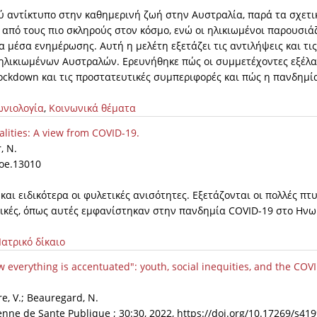
ύ αντίκτυπο στην καθημερινή ζωή στην Αυστραλία, παρά τα σχετι
από τους πιο σκληρούς στον κόσμο, ενώ οι ηλικιωμένοι παρουσιά
α μέσα ενημέρωσης. Αυτή η μελέτη εξετάζει τις αντιλήψεις και τις
1 ηλικιωμένων Αυστραλών. Ερευνήθηκε πώς οι συμμετέχοντες εξέλ
lockdown και τις προστατευτικές συμπεριφορές και πώς η πανδημί
ωνιολογία
,
Κοινωνικά θέματα
alities: A view from COVID-19.
, N.
ioe.13010
αι ειδικότερα οι φυλετικές ανισότητες. Εξετάζονται οι πολλές πτ
σμικές, όπως αυτές εμφανίστηκαν στην πανδημία COVID-19 στο Ην
Ιατρικό δίκαιο
now everything is accentuated": youth, social inequities, and the COV
ere, V.; Beauregard, N.
nne de Sante Publique ; 30:30, 2022, https://doi.org/10.17269/s419