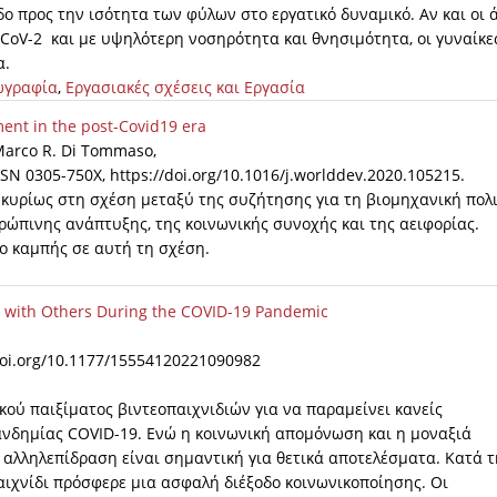
ο προς την ισότητα των φύλων στο εργατικό δυναμικό. Αν και οι 
-CoV-2 και με υψηλότερη νοσηρότητα και θνησιμότητα, οι γυναίκε
α.
ωγραφία
,
Εργασιακές σχέσεις και Εργασία
ent in the post-Covid19 era
 Marco R. Di Tommaso,
SN 0305-750X, https://doi.org/10.1016/j.worlddev.2020.105215.
κυρίως στη σχέση μεταξύ της συζήτησης για τη βιομηχανική πολι
ώπινης ανάπτυξης, της κοινωνικής συνοχής και της αειφορίας.
ίο καμπής σε αυτή τη σχέση.
n with Others During the COVID-19 Pandemic
/doi.org/10.1177/15554120221090982
κού παιξίματος βιντεοπαιχνιδιών για να παραμείνει κανείς
ανδημίας COVID-19. Ενώ η κοινωνική απομόνωση και η μοναξιά
 αλληλεπίδραση είναι σημαντική για θετικά αποτελέσματα. Κατά τ
παιχνίδι πρόσφερε μια ασφαλή διέξοδο κοινωνικοποίησης. Οι