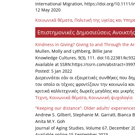
International Migration, https://doi.org/10.1111/
12 May 2020
Κοινωνικά θέματα
,
Πολιτική της υγείας και Υπηρ
Επιστημονικές Δημοσιεύσεις Ανοικτ
Kindness in Giving? Giving to and Through the Ar
Mullen, Molly and Lythberg, Billie Jane
Knowledge Cultures, 9(3), 111. doi:10.22381/kc93
Available at SSRN:https://ssrn.com/abstract=399
Posted: 5 Jan 2022
Διερευνάται εάν οι εξαιρετικές συνθήκες που 
τον οποίο οι τέχνες φροντίζουν την κοινωνία και
κριτικά καλλιτεχνικές δωρεές μεγάλης και μικρής
Τεχνη
,
Κοινωνικά θέματα
,
Κοινωνική ψυχολογία
“Keeping our distance”: Older adults' experienc
Andrew S. Gilbert, Stephanie M. Garratt, Bianca B
Anita M.Y. Goh
Journal of Aging Studies, Volume 67, December 20
Available online 15 September 2023