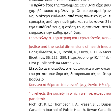
Το πρώτο έτος της πανδημίας COVID-19 είχε βαθ
χαμηλά ποσοστά μόλυνσης. Οι περιορισμοί ήταν 
ως ιδιαίτερα ευάλωτοι από τους πολιτικούς και τ
εμπειρίες από την πανδημία και τα lockdown 3
την ευπάθειά τους, η στάση τους απέναντι στα 
επηρέασε την καθημερινή ζωή.
Γεροντολογία
,
Γηριατρική και Γεροντολογία
,
Κοιν
Justice and the racial dimensions of health inequ
Ganguli-Mitra, A., Qureshi, K., Curry, G. D., & Meer
Bioethics, 36, 252– 259. https://doi.org/10.1111/b
First published: 04 March 2022
Εξετάζεται η διαρθρωτική ανισότητα στην υγεία κ
του ρατσισμού: δομικές, διαπροσωπικές και θε
Βασίλειο.
Κοινωνικά θέματα
,
Κοινωνική ψυχολογία
,
Ηθική
,
"It reflects the society in which we live, except 
pandemic
Frohlich, K. L.; Thompson, J. A.; Fraser, S. L.; Dup
Canadian Journal of Public Health. Revue Canadie