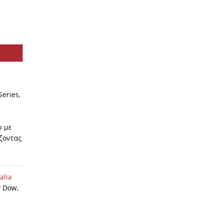
eries,
υ με
άζοντας
alia
y Dow,