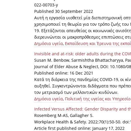
022-00703-y
Published 30 September 2022
Αυτή η εργασία υιοθετεί μία διεπιστημονική οπτ
χρησιμοποιεί τη θεωρία για τον τρόπο ζωής του
19. Εξετάζονται απευθείας οι κοινωνικές ανισότ
διερευνώνται οι μακροπρόθεσμες επιπτώσεις στις
Δημόσια υγεία
,
Εκπαίδευση και Έρευνα της εκπα
Invisible and at-risk: older adults during the C
Susan M. Benbow, Sarmishtha Bhattacharyya, Pau
Journal of Elder Abuse & Neglect, DOI: 10.1080/
Published online: 16 Dec 2021
Κατά τη διάρκεια της πανδημίας COVID-19, οι κ
αυξηθεί. Συγκεντρώνονται διδάγματα που πρέπει ν
τον μετριασμό των μελλοντικών κινδύνων.
Δημόσια υγεία
,
Πολιτική της υγείας και Υπηρεσίε
Infected Versus Affected: Gender Disparity and t
Rosemberg M-AS, Gallagher S.
Workplace Health & Safety. 2022;70(1):50-50. do
Article first published online: January 17, 2022