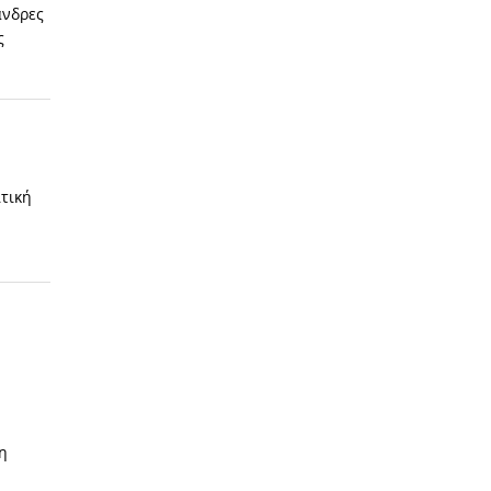
άνδρες
ς
τική
η