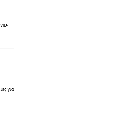
VID-
ν
ιες για