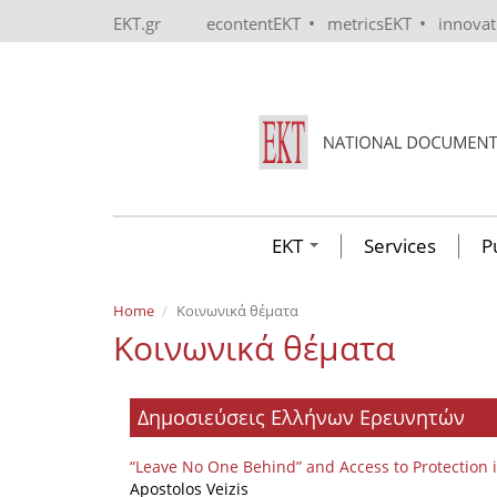
Skip to main content
•
•
EKT.gr
econtentEKT
metricsEKT
innova
EKT
Services
P
Home
Κοινωνικά θέματα
Κοινωνικά θέματα
Δημοσιεύσεις Ελλήνων Ερευνητών
“Leave No One Behind” and Access to Protection i
Apostolos Veizis