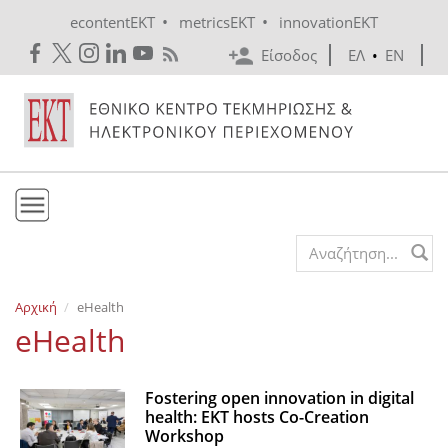
Skip to main content
•
•
econtentEKT
metricsEKT
innovationEKT
Είσοδος
ΕΛ
•
EN
Το ΕΚΤ
Search form
Υπηρεσίες
Αρχική
eHealth
Εκδόσεις
eHealth
Ενημέρωση
Επικοινωνία
Fostering open innovation in digital
health: EKT hosts Co-Creation
Workshop