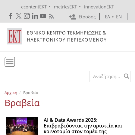
Skip to main content
•
•
econtentEKT
metricsEKT
innovationEKT
Είσοδος
ΕΛ
•
EN
Το ΕΚΤ
Search form
Υπηρεσίες
Αρχική
Βραβεία
Εκδόσεις
Βραβεία
Ενημέρωση
Επικοινωνία
ΑI & Data Awards 2025:
Επιβραβεύοντας την αριστεία και
καινοτομία στον τομέα της