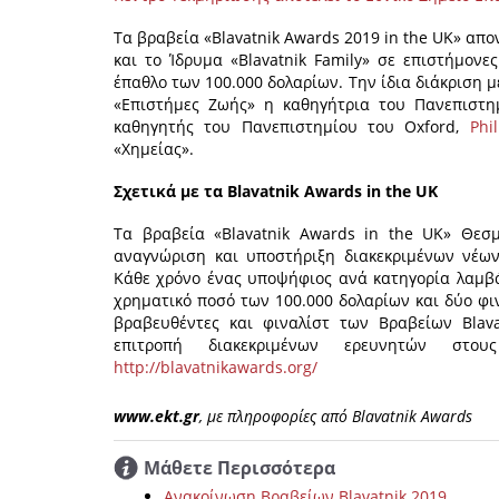
Τα βραβεία «Blavatnik Awards 2019 in the UK» απ
και το Ίδρυμα «Blavatnik Family» σε επιστήμον
έπαθλο των 100.000 δολαρίων. Την ίδια διάκριση μ
«Επιστήμες Ζωής» η καθηγήτρια του Πανεπιστημ
καθηγητής του Πανεπιστημίου του Oxford,
Phi
«Χημείας».
Σχετικά με τα Blavatnik Awards in the UK
Τα βραβεία «Blavatnik Awards in the UK» Θε
αναγνώριση και υποστήριξη διακεκριμένων νέω
Κάθε χρόνο ένας υποψήφιος ανά κατηγορία λαμβάν
χρηματικό ποσό των 100.000 δολαρίων και δύο φι
βραβευθέντες και φιναλίστ των Βραβείων Blava
επιτροπή διακεκριμένων ερευνητών στους
http://blavatnikawards.org/
www.ekt.gr
, με πληροφορίες από Blavatnik Αwards
Μάθετε Περισσότερα
Ανακοίνωση Βραβείων Blavatnik 2019