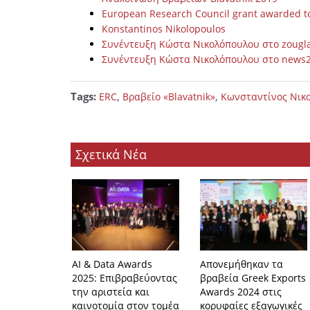
European Research Council grant awarded t
Konstantinos Nikolopoulos
Συνέντευξη Κώστα Νικολόπουλου στο zougla
Συνέντευξη Κώστα Νικολόπουλου στο news2
Tags:
,
,
ERC
Βραβείο «Blavatnik»
Κωνσταντίνος Νικ
Σχετικά Νέα
ΑI & Data Awards
Απονεμήθηκαν τα
2025: Επιβραβεύοντας
βραβεία Greek Exports
την αριστεία και
Awards 2024 στις
καινοτομία στον τομέα
κορυφαίες εξαγωγικές