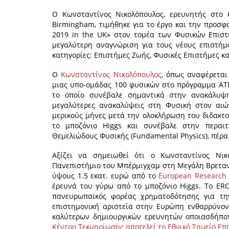
Ο Κωνσταντίνος Νικολόπουλος, ερευνητής στο
Birmingham, τιμήθηκε για το έργο και την προσφ
2019 in the UK» στον τομέα των Φυσικών Επισ
μεγαλύτερη αναγνώριση για τους νέους επιστήμ
κατηγορίες: Επιστήμες Ζωής, Φυσικές Επιστήμες κα
Ο
Κωνσταντίνος Νικολόπουλος
, όπως αναφέρεται
μιας υπο-ομάδας 100 φυσικών στο πρόγραμμα ATL
το οποίο συνέβαλε σημαντικά στην ανακάλυψη
μεγαλύτερες ανακαλύψεις στη Φυσική στον αιώ
μερικούς μήνες μετά την ολοκλήρωση του διδακτο
το μποζόνιο Higgs και συνέβαλε στην περαι
Θεμελιώδους Φυσικής (Fundamental Physics), πέρα
Αξίζει να σημειωθεί ότι ο Κωνσταντίνος Νικ
Πανεπιστήμιο του Μπέρμιγχαμ στη Μεγάλη Βρετανί
ύψους 1.5 εκατ. ευρώ από το
European Research 
έρευνά του γύρω από το μποζόνιο Higgs. To ERC
πανευρωπαϊκός φορέας χρηματοδότησης για τη
επιστημονική αριστεία στην Ευρώπη ενθαρρύνο
καλύτερων δημιουργικών ερευνητών οποιασδήποτε
Κέντρο Τεκμηρίωσης αποτελεί το Εθνικό Σημείο Επ