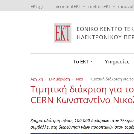
Skip to main content
•
•
EKT.gr
econtentEKT
metricsEKT
innova
Το ΕΚΤ
Υπηρεσίες
Αρχική
Ενημέρωση
Νέα
Τιμητική διάκριση για 
Τιμητική διάκριση για τ
CERN Κωνσταντίνο Νικ
Χρηματοδότηση ύψους 100.000 δολαρίων στον Έλληνα ερ
συμβάλλει στη διερεύνηση νέων προοπτικών στον τομέ