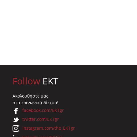
τυακή ημερίδα
Γεωεπιστημών και
συμμετοχή του ΕΚ
Τ
Κλιματικής Αλλαγής
31.10.2019
Αντικυθήρων
020
14.02.2020
Follow
EKT
Ακολουθήστε μας
στα κοινωνικά δίκτυα!
facebook.com/EKTgr
twitter.com/EKTgr
instagram.com/the_EKTgr