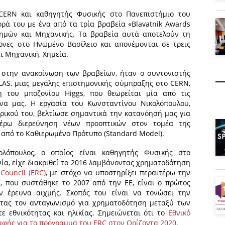
 CERN και καθηγητής Φυσικής στο Πανεπιστήμιο του
ορά του με ένα από τα τρία βραβεία «Blavatnik Awards
τημών και Μηχανικής. Τα βραβεία αυτά αποτελούν τη
ονες στο Ηνωμένο Βασίλειο και απονέμονται σε τρεις
ι Μηχανική, Χημεία.
 στην ανακοίνωση των βραβείων, ήταν ο συντονιστής
AS, μιας μεγάλης επιστημονικής σύμπραξης στο CERN,
 του μποζονίου Higgs, που θεωρείται μία από τις
να μας. Η εργασία του Κωνσταντίνου Νικολόπουλου,
ρικού του, βελτίωσε σημαντικά την κατανόησή μας για
τέρω διερεύνηση νέων προοπτικών στον τομέα της
 από το Καθιερωμένο Πρότυπο (Standard Model).
ολόπουλος, ο οποίος είναι καθηγητής Φυσικής στο
α, είχε διακριθεί το 2016 λαμβάνοντας χρηματοδότηση
Council (ERC)
, με στόχο να υποστηρίξει περαιτέρω την
, που συστάθηκε το 2007 από την ΕΕ, είναι ο πρώτος
ν έρευνα αιχμής. Σκοπός του είναι να τονώσει την
ντας τον ανταγωνισμό για χρηματοδότηση μεταξύ των
 εθνικότητας και ηλικίας. Σημειώνεται ότι το
Εθνικό
αφής για το πρόγραμμα του ERC στον Ορίζοντα 2020
.