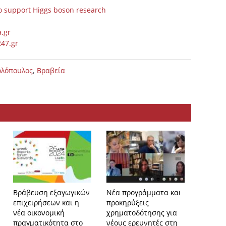
o support Higgs boson research
.gr
47.gr
,
ολόπουλος
Βραβεία
Βράβευση εξαγωγικών
Νέα προγράμματα και
Ευκαιρί
επιχειρήσεων και η
προκηρύξεις
χρηματ
νέα οικονομική
χρηματοδότησης για
σταδιοδ
πραγματικότητα στο
νέους ερευνητές στη
νέους ε