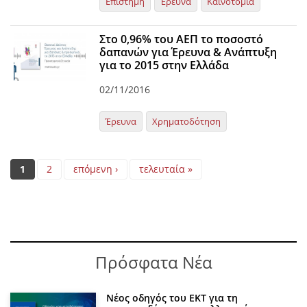
Επιστήμη
Έρευνα
Καινοτομία
Στο 0,96% του ΑΕΠ το ποσοστό
δαπανών για Έρευνα & Ανάπτυξη
για το 2015 στην Ελλάδα
02/11/2016
Έρευνα
Χρηματοδότηση
Pages
1
2
επόμενη ›
τελευταία »
Πρόσφατα Νέα
Νέος οδηγός του ΕΚΤ για τη