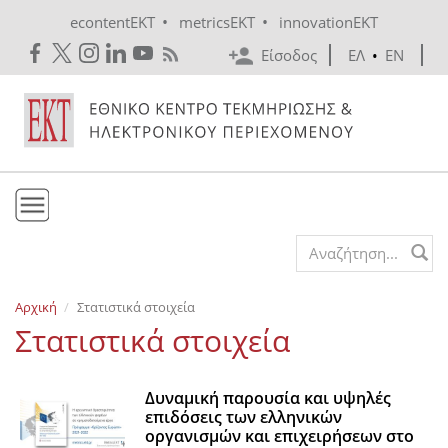
Skip to main content
•
•
econtentEKT
metricsEKT
innovationEKT
Είσοδος
ΕΛ
•
EN
Το ΕΚΤ
Search form
Υπηρεσίες
Αρχική
Στατιστικά στοιχεία
Εκδόσεις
Στατιστικά στοιχεία
Ενημέρωση
Επικοινωνία
Δυναμική παρουσία και υψηλές
επιδόσεις των ελληνικών
οργανισμών και επιχειρήσεων στο