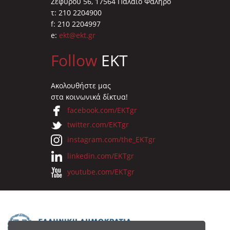
Ζεφύρου 56, 17564 Παλαιό Φάληρο
τ: 210 2204900
f: 210 2204997
e:
ekt@ekt.gr
Follow
EKT
Ακολουθήστε μας
στα κοινωνικά δίκτυα!
facebook.com/EKTgr
twitter.com/EKTgr
instagram.com/the_EKTgr
linkedin.com/EKTgr
youtube.com/EKTgr