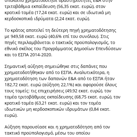
υπόλοιπο χρηματοδότησε δραστηριότητες Ε&Α στην
τριτοβάθμια εκπαίδευση (56,35 εκατ. ευρώ), στον
κρατικό τομέα (17,24 εκατ. ευρώ) και σε ιδιωτικά μη
κερδοσκοπικά ιδρύματα (2,24 εκατ. ευρώ).
Το κράτος αποτελεί τη δεύτερη πηγή χρηματοδότησης
με 949,58 εκατ. ευρώ (40,6% επί του συνόλου). Στις
πηγές περιλαμβάνεται ο τακτικός προϋπολογισμός, το
εθνικό σκέλος του Προγράμματος Δημοσίων Επενδύσεων
και το ΕΣΠΑ 2014-2020.
Σημαντική αύξηση σημειώθηκε στις δαπάνες που
χρηματοδοτήθηκαν από το ΕΣΠΑ. Αναλυτικότερα, η
χρηματοδότηση των δαπανών Ε&Α από το ΕΣΠΑ ήταν
182,72 εκατ. ευρώ (αύξηση 22,1%) και αφορούσε όλους
τους τομείς: τις επιχειρήσεις (49,92 εκατ. ευρώ), τον
τομέα τριτοβάθμιας εκπαίδευσης (68,75 εκατ. ευρώ), τον
κρατικό τομέα (63,21 εκατ. ευρώ) και τον τομέα
ιδιωτικών μη κερδοσκοπικών ιδρυμάτων (0,84 εκατ.
ευρώ).
Αύξηση παρουσίασε και η χρηματοδότηση από τον
τακτικό προϋπολογισμό, μέσω του οποίου