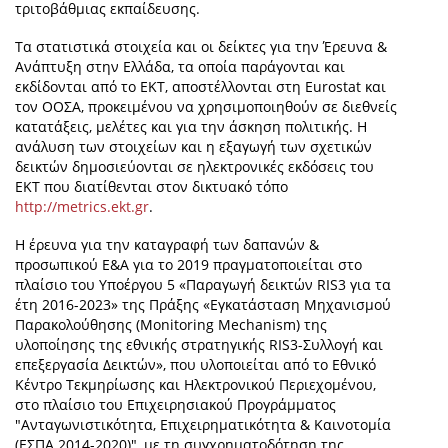
τριτοβάθμιας εκπαίδευσης.
Τα στατιστικά στοιχεία και οι δείκτες για την Έρευνα &
Ανάπτυξη στην Ελλάδα, τα οποία παράγονται και
εκδίδονται από το ΕΚΤ, αποστέλλονται στη Eurostat και
τον ΟΟΣΑ, προκειμένου να χρησιμοποιηθούν σε διεθνείς
κατατάξεις, μελέτες και για την άσκηση πολιτικής. Η
ανάλυση των στοιχείων και η εξαγωγή των σχετικών
δεικτών δημοσιεύονται σε ηλεκτρονικές εκδόσεις του
ΕΚΤ που διατίθενται στον δικτυακό τόπο
http://metrics.ekt.gr
.
Η έρευνα για την καταγραφή των δαπανών &
προσωπικού Ε&Α για το 2019 πραγματοποιείται στο
πλαίσιο του Υποέργου 5 «Παραγωγή δεικτών RIS3 για τα
έτη 2016-2023» της Πράξης «Εγκατάσταση Μηχανισμού
Παρακολούθησης (Monitoring Mechanism) της
υλοποίησης της εθνικής στρατηγικής RIS3-Συλλογή και
επεξεργασία Δεικτών», που υλοποιείται από το Εθνικό
Κέντρο Τεκμηρίωσης και Ηλεκτρονικού Περιεχομένου,
στο πλαίσιο του Επιχειρησιακού Προγράμματος
"Ανταγωνιστικότητα, Επιχειρηματικότητα & Καινοτομία
(ΕΣΠΑ 2014-2020)", με τη συγχρηματοδότηση της