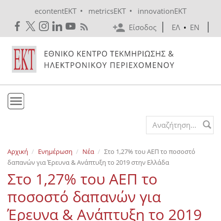
Skip to main content
•
•
econtentEKT
metricsEKT
innovationEKT
Είσοδος
ΕΛ
•
EN
Το ΕΚΤ
Search form
Υπηρεσίες
Αρχική
Ενημέρωση
Νέα
Στο 1,27% του ΑΕΠ το ποσοστό
Εκδόσεις
δαπανών για Έρευνα & Ανάπτυξη το 2019 στην Ελλάδα
Ενημέρωση
Στο 1,27% του ΑΕΠ το
Επικοινωνία
ποσοστό δαπανών για
Έρευνα & Ανάπτυξη το 2019