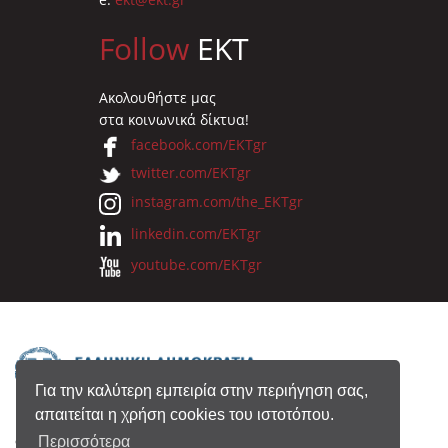
Follow
EKT
Ακολουθήστε μας
στα κοινωνικά δίκτυα!
facebook.com/EKTgr
twitter.com/EKTgr
instagram.com/the_EKTgr
linkedin.com/EKTgr
youtube.com/EKTgr
Για την καλύτερη εμπειρία στην περιήγηση σας,
απαιτείται η χρήση cookies του ιστοτόπου.
© 2026 Eθνικό Κέντρο Τεκμηρίωσης
Περισσότερα