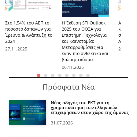
Στο 1,54% του ΑΕΠ το
Η Έκθεση STI Outlook
Αύξηση 
ποσοστό δαπανών για
2025 του ΟΟΣΑ για
και θέσε
Έρευνα & Ανάπτυξη το
Επιστήμη, Τεχνολογία
στην Έρ
2024
και Καινοτομία:
Ανάπτυξη
Μεταρρυθμίσεις για
27.11.2025
28.08.20
έναν πιο ανθεκτικό και
βιώσιμο κόσμο
06.11.2025
Πρόσφατα Νέα
Νέος οδηγός του ΕΚΤ για τη
χρηματοδότηση των ελληνικών
επιχειρήσεων στον χώρο της άμυνας
31.07.2026