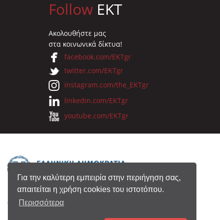
Follow
EKT
Ακολουθήστε μας
στα κοινωνικά δίκτυα!
facebook.com/EKTgr
twitter.com/EKTgr
instagram.com/the_EKTgr
linkedin.com/EKTgr
youtube.com/EKTgr
Για την καλύτερη εμπειρία στην περιήγηση σας,
απαιτείται η χρήση cookies του ιστοτόπου.
© 2026 Eθνικό Κέντρο Τεκμηρίωσης
Περισσότερα