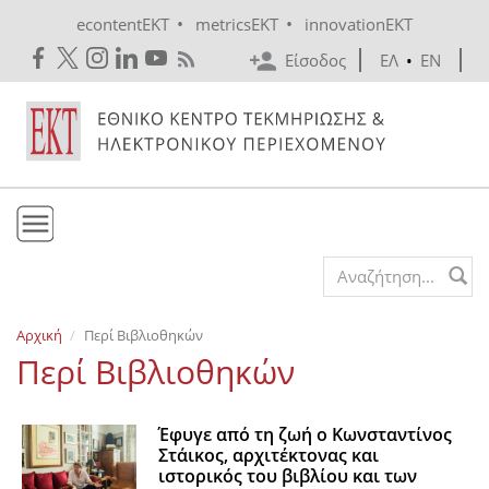
Skip to main content
•
•
econtentEKT
metricsEKT
innovationEKT
Είσοδος
ΕΛ
•
EN
Το ΕΚΤ
Search form
Υπηρεσίες
Αρχική
Περί Βιβλιοθηκών
Εκδόσεις
Περί Βιβλιοθηκών
Ενημέρωση
Επικοινωνία
Έφυγε από τη ζωή ο Κωνσταντίνος
Στάικος, αρχιτέκτονας και
ιστορικός του βιβλίου και των