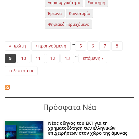
Δημιουργικότητα
Επιστήμη
Έρευνα
Καινοτομία
Ψηφιακό Περιεχόμενο
Pages
…
« πρώτη
‹ προηγούμενη
5
6
7
8
…
9
10
11
12
13
επόμενη ›
τελευταία »
Πρόσφατα Νέα
Νέος οδηγός του ΕΚΤ για τη
χρηματοδότηση των ελληνικών
επιχειρήσεων στον χώρο της άμυνας