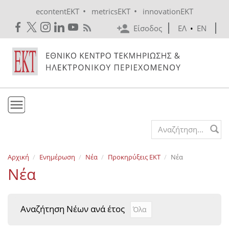
Skip to main content
•
•
econtentEKT
metricsEKT
innovationEKT
Είσοδος
ΕΛ
•
EN
Το ΕΚΤ
Search form
Υπηρεσίες
Αρχική
Ενημέρωση
Νέα
Προκηρύξεις EKT
Νέα
Εκδόσεις
Νέα
Ενημέρωση
Επικοινωνία
Αναζήτηση Νέων ανά έτος
Αναζήτηση Νέων ανά έτ
Year