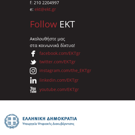
f: 210 2204997
e:
ekt@ekt.gr
Follow
EKT
Ακολουθήστε μας
στα κοινωνικά δίκτυα!
facebook.com/EKTgr
twitter.com/EKTgr
instagram.com/the_EKTgr
linkedin.com/EKTgr
youtube.com/EKTgr