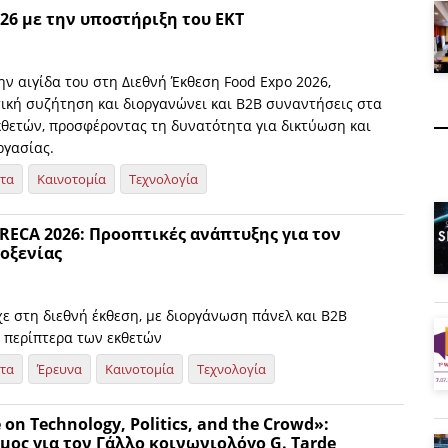
26 με την υποστήριξη του ΕΚΤ
ην αιγίδα του στη Διεθνή Έκθεση Food Expo 2026,
τική συζήτηση και διοργανώνει και Β2Β συναντήσεις στα
κθετών, προσφέροντας τη δυνατότητα για δικτύωση και
ργασίας.
ητα
Καινοτομία
Τεχνολογία
RECA 2026: Προοπτικές ανάπτυξης για τον
οξενίας
ε στη διεθνή έκθεση, με διοργάνωση πάνελ και Β2Β
 περίπτερα των εκθετών
ητα
Έρευνα
Καινοτομία
Τεχνολογία
 on Technology, Politics, and the Crowd»:
μος για τον Γάλλο κοινωνιολόγο G. Tarde