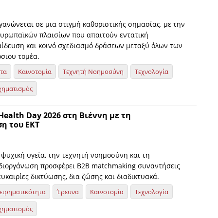
γανώνεται σε μια στιγμή καθοριστικής σημασίας, με την
υρωπαϊκών πλαισίων που απαιτούν εντατική
αίδευση και κοινό σχεδιασμό δράσεων μεταξύ όλων των
σιου τομέα.
ητα
Καινοτομία
Τεχνητή Νοημοσύνη
Τεχνολογία
χηματισμός
 Health Day 2026 στη Βιέννη με τη
η του ΕΚΤ
ψυχική υγεία, την τεχνητή νοημοσύνη και τη
 διοργάνωση προσφέρει B2B matchmaking συναντήσεις
ευκαιρίες δικτύωσης, δια ζώσης και διαδικτυακά.
ειρηματικότητα
Έρευνα
Καινοτομία
Τεχνολογία
χηματισμός