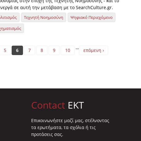
ηρονομιάς στην εποχή της Τεχνητής Νοημοσύνης - και το
νεργά σε αυτή την μετάβαση με το SearchCulture.gr.
λιτισμός
Τεχνητή Νοημοσύνη
Ψηφιακό Περιεχόμενο
χηματισμός
…
5
6
7
8
9
10
επόμενη ›
Contact
EKT
Επικοινωνήστε μαζί μας, στέλνοντας
τα ερωτήματα, τα σχόλια ή τις
προτάσεις σας.