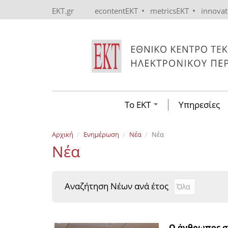
Skip to main content
•
•
EKT.gr
econtentEKT
metricsEKT
innova
Το ΕΚΤ
Υπηρεσίες
Αρχική
Ενημέρωση
Νέα
Νέα
Νέα
Αναζήτηση Νέων ανά έτος
Αναζήτηση Νέ
Year
Ο άνθρωπος σ