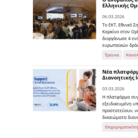
Ελληνικής Ομ
06.03.2026
Το ΕΚΤ, Εθνικό Σ
Καρκίνο στον Ορί
διοργάνωσε 4 εν
ευρωπαϊκών δράσ
Έρευνα
Καινο
Νέα πλατφόρμ
Διανοητικής Ι
03.03.2026
Η πλατφόρμα συγ
εξειδικευμένη υπ
προστατεύουν, να
δικαιώματα διανο
Επιχειρηματικότ