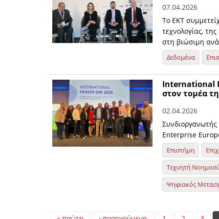
07.04.2026
Το ΕΚΤ συμμετείχ
τεχνολογίας, τη
στη βιώσιμη ανά
Δεδομένα
Επι
International
στον τομέα τη
02.04.2026
Συνδιοργανωτής 
Enterprise Europ
Επιστήμη
Επιχ
Τεχνητή Νοημοσ
Ψηφιακός Μετασ
Pages
« πρώτη
‹ προηγούμενη
1
2
3