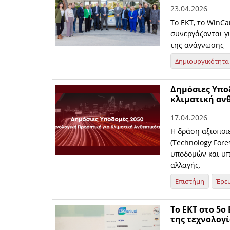
23.04.2026
Το ΕΚΤ, το WinCa
συνεργάζονται γ
της ανάγνωσης
Δημιουργικότητα
Δημόσιες Υποδ
κλιματική αν
17.04.2026
Η δράση αξιοποι
(Technology For
υποδομών και υπ
αλλαγής.
Επιστήμη
Έρε
Το ΕΚΤ στο 5ο
της τεχνολογί