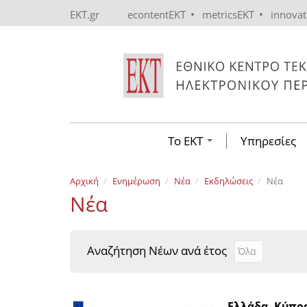
Skip to main content
•
•
EKT.gr
econtentEKT
metricsEKT
innova
Το ΕΚΤ
Υπηρεσίες
Αρχική
Ενημέρωση
Νέα
Εκδηλώσεις
Νέα
Νέα
Αναζήτηση Νέων ανά έτος
Αναζήτηση Νέ
Year
Ελλάδα, Κύπρο