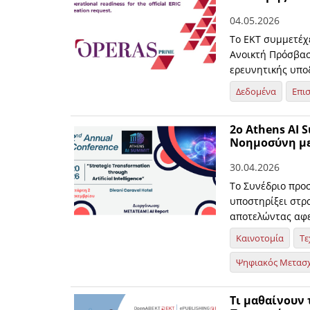
04.05.2026
Το ΕΚΤ συμμετέχ
Ανοικτή Πρόσβασ
ερευνητικής υπο
Δεδομένα
Επι
2o Athens AI 
Νοημοσύνη με
30.04.2026
Το Συνέδριο προσ
υποστηρίξει στρ
αποτελώντας αφετ
Καινοτομία
Τε
Ψηφιακός Μετασ
Τι μαθαίνουν 