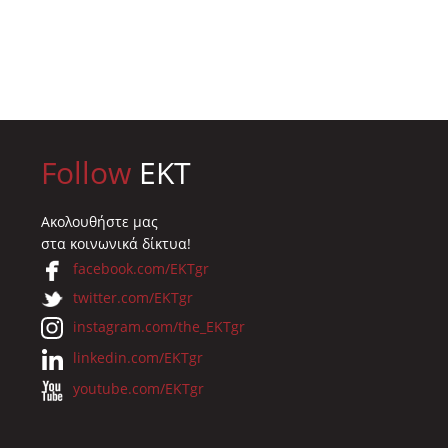
Follow
EKT
Ακολουθήστε μας
στα κοινωνικά δίκτυα!
facebook.com/EKTgr
twitter.com/EKTgr
instagram.com/the_EKTgr
linkedin.com/EKTgr
youtube.com/EKTgr