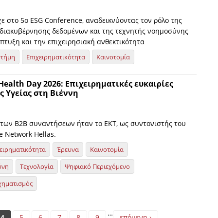
ε στο 5ο ESG Conference, αναδεικνύοντας τον ρόλο της
ς διακυβέρνησης δεδομένων και της τεχνητής νοημοσύνης
πτυξη και την επιχειρησιακή ανθεκτικότητα
στήμη
Επιχειρηματικότητα
Καινοτομία
 Health Day 2026: Eπιχειρηματικές ευκαιρίες
ς Υγείας στη Βιέννη
των B2B συναντήσεων ήταν το ΕΚΤ, ως συντονιστής του
e Network Hellas.
ειρηματικότητα
Έρευνα
Καινοτομία
ύνη
Τεχνολογία
Ψηφιακό Περιεχόμενο
χηματισμός
…
4
5
6
7
8
9
επόμενη ›