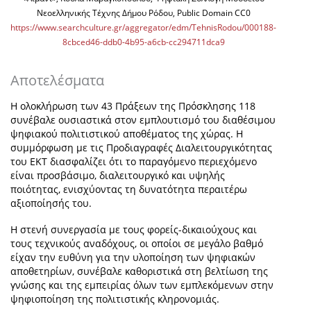
Νεοελληνικής Τέχνης Δήμου Ρόδου, Public Domain CC0
https://www.searchculture.gr/aggregator/edm/TehnisRodou/000188-
8cbced46-ddb0-4b95-a6cb-cc294711dca9
Αποτελέσματα
Η ολοκλήρωση των 43 Πράξεων της Πρόσκλησης 118
συνέβαλε ουσιαστικά στον εμπλουτισμό του διαθέσιμου
ψηφιακού πολιτιστικού αποθέματος της χώρας. Η
συμμόρφωση με τις Προδιαγραφές Διαλειτουργικότητας
του ΕΚΤ διασφαλίζει ότι το παραγόμενο περιεχόμενο
είναι προσβάσιμο, διαλειτουργικό και υψηλής
ποιότητας, ενισχύοντας τη δυνατότητα περαιτέρω
αξιοποίησής του.
Η στενή συνεργασία με τους φορείς-δικαιούχους και
τους τεχνικούς αναδόχους, οι οποίοι σε μεγάλο βαθμό
είχαν την ευθύνη για την υλοποίηση των ψηφιακών
αποθετηρίων, συνέβαλε καθοριστικά στη βελτίωση της
γνώσης και της εμπειρίας όλων των εμπλεκόμενων στην
ψηφιοποίηση της πολιτιστικής κληρονομιάς.