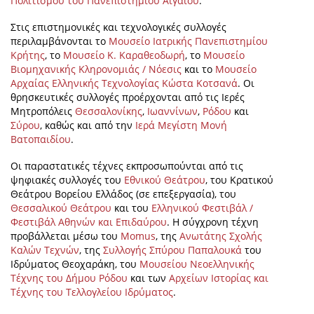
Πολιτισμού του Πανεπιστημίου Αιγαίου
.
Στις επιστημονικές και τεχνολογικές συλλογές
περιλαμβάνονται το
Μουσείο Ιατρικής Πανεπιστημίου
Κρήτης
, το
Μουσείο Κ. Καραθεοδωρή
, το
Μουσείο
Βιομηχανικής Κληρονομιάς / Νόεσις
και το
Μουσείο
Αρχαίας Ελληνικής Τεχνολογίας Κώστα Κοτσανά
. Οι
θρησκευτικές συλλογές προέρχονται από τις Ιερές
Μητροπόλεις
Θεσσαλονίκης
,
Ιωαννίνων
,
Ρόδου
και
Σύρου
, καθώς και από την
Ιερά Μεγίστη Μονή
Βατοπαιδίου
.
Οι παραστατικές τέχνες εκπροσωπούνται από τις
ψηφιακές συλλογές του
Εθνικού Θεάτρου
, του Κρατικού
Θεάτρου Βορείου Ελλάδος (σε επεξεργασία), του
Θεσσαλικού Θεάτρου
και του
Ελληνικού Φεστιβάλ /
Φεστιβάλ Αθηνών και Επιδαύρου
. Η σύγχρονη τέχνη
προβάλλεται μέσω του
Momus
, της
Ανωτάτης Σχολής
Καλών Τεχνών
, της
Συλλογής Σπύρου Παπαλουκά
του
Ιδρύματος Θεοχαράκη, του
Μουσείου Νεοελληνικής
Τέχνης του Δήμου Ρόδου
και των
Αρχείων Ιστορίας και
Τέχνης του Τελλογλείου Ιδρύματος
.