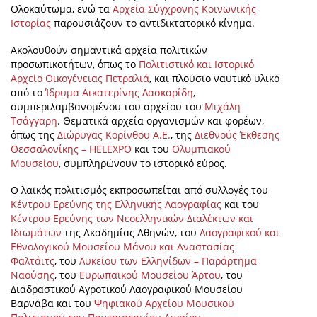
Ολοκαύτωμα, ενώ τα
Αρχεία Σύγχρονης Κοινωνικής
Ιστορίας
παρουσιάζουν το αντιδικτατορικό κίνημα.
Ακολουθούν σημαντικά αρχεία πολιτικών
προσωπικοτήτων, όπως το
Πολιτιστικό και Ιστορικό
Αρχείο Οικογένειας Πετραλιά
, και πλούσιο ναυτικό υλικό
από το
Ίδρυμα Αικατερίνης Λασκαρίδη
,
συμπεριλαμβανομένου του αρχείου του
Μιχάλη
Τσάγγαρη
. Θεματικά αρχεία οργανισμών και φορέων,
όπως της
Διώρυγας Κορίνθου Α.Ε.
, της
Διεθνούς Έκθεσης
Θεσσαλονίκης – HELEXPO
και του
Ολυμπιακού
Μουσείου
, συμπληρώνουν το ιστορικό εύρος.
Ο λαϊκός πολιτισμός εκπροσωπείται από συλλογές του
Κέντρου Ερεύνης της Ελληνικής Λαογραφίας
και του
Κέντρου Ερεύνης των Νεοελληνικών Διαλέκτων και
Ιδιωμάτων
της Ακαδημίας Αθηνών, του
Λαογραφικού και
Εθνολογικού Μουσείου Μάνου και Αναστασίας
Φαλτάιτς
, του
Λυκείου των Ελληνίδων – Παράρτημα
Ναούσης
, του
Ευρωπαϊκού Μουσείου Άρτου
, του
Διαδραστικού Αγροτικού Λαογραφικού Μουσείου
Βαρνάβα και του
Ψηφιακού Αρχείου Μουσικού