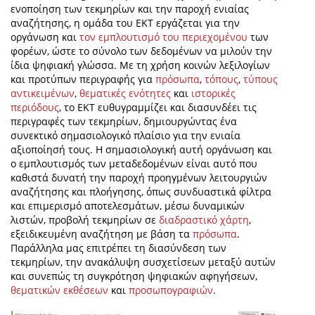
ενοποίηση των τεκμηρίων και την παροχή ενιαίας
αναζήτησης, η ομάδα του ΕΚΤ εργάζεται για την
οργάνωση και
τον εμπλουτισμό του περιεχομένου
των
φορέων, ώστε το σύνολο των δεδομένων να μιλούν την
ίδια ψηφιακή γλώσσα. Με τη χρήση κοινών λεξιλογίων
και προτύπων περιγραφής για
πρόσωπα
,
τόπους
,
τύπους
αντικειμένων
,
θεματικές ενότητες
και
ιστορικές
περιόδους
, το ΕΚΤ ευθυγραμμίζει και διασυνδέει τις
περιγραφές των τεκμηρίων, δημιουργώντας ένα
συνεκτικό σημασιολογικό πλαίσιο για την ενιαία
αξιοποίησή τους. Η σημασιολογική αυτή οργάνωση και
ο εμπλουτισμός των μεταδεδομένων είναι αυτό που
καθιστά δυνατή την παροχή προηγμένων λειτουργιών
αναζήτησης και πλοήγησης, όπως συνδυαστικά φίλτρα
και επιμερισμό αποτελεσμάτων, μέσω δυναμικών
λιστών, προβολή τεκμηρίων σε
διαδραστικό χάρτη
,
εξειδικευμένη αναζήτηση με βάση τα
πρόσωπα
.
Παράλληλα μας επιτρέπει τη διασύνδεση των
τεκμηρίων, την ανακάλυψη συσχετίσεων μεταξύ αυτών
και συνεπώς τη συγκρότηση ψηφιακών αφηγήσεων,
θεματικών εκθέσεων
και
προσωπογραφιών
.