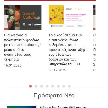
Η συνεργασία
Το οικοσύστημα των
Ο Εθνικό
πολιτιστικών φορέων
Διασυνδεδεμένων
Συσσωρε
με το SearchCulture.gr
Δεδομένων και οι
Πολιτιστ
μέσα από τα
προοπτικές ανάπτυξής
Περιεχο
αγαπημένα τους
του μέσω των
γιορτάζε
τεκμήρια
δράσεων και των
τεκμήρια
υπηρεσιών του ΕΚΤ
χρόνια ζ
16.01.2026
09.12.2025
02.10.20
Πρόσφατα Νέα
Νέος οδηγός του ΕΚΤ για τη