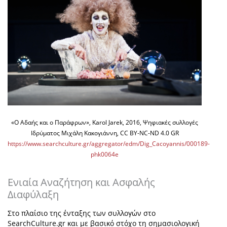
«Ο Αδαής και ο Παράφρων», Karol Jarek, 2016, Ψηφιακές συλλογές
Ιδρύματος Μιχάλη Κακογιάννη, CC BY-NC-ND 4.0 GR
https://www.searchculture.gr/aggregator/edm/Dig_Cacoyannis/000189-
phk0064e
Ενιαία Αναζήτηση και Ασφαλής
Διαφύλαξη
Στο πλαίσιο της ένταξης των συλλογών στο
SearchCulture.gr και με βασικό στόχο τη σημασιολογική