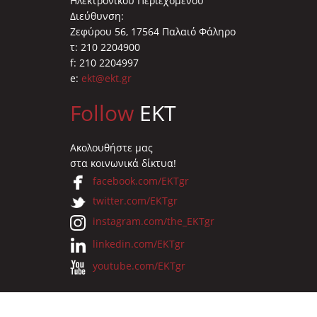
Ηλεκτρονικού Περιεχομένου
Διεύθυνση:
Ζεφύρου 56, 17564 Παλαιό Φάληρο
τ: 210 2204900
f: 210 2204997
e:
ekt@ekt.gr
Follow
EKT
Ακολουθήστε μας
στα κοινωνικά δίκτυα!
facebook.com/EKTgr
twitter.com/EKTgr
instagram.com/the_EKTgr
linkedin.com/EKTgr
youtube.com/EKTgr