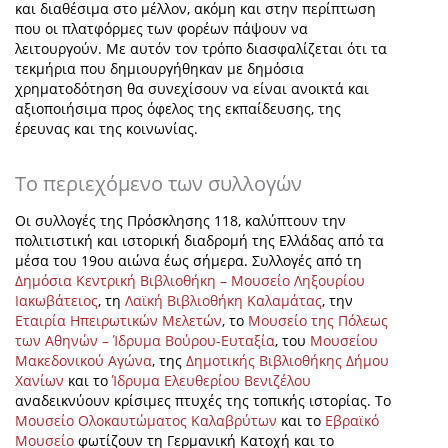
και διαθέσιμα στο μέλλον, ακόμη και στην περίπτωση
που οι πλατφόρμες των φορέων πάψουν να
λειτουργούν. Με αυτόν τον τρόπο διασφαλίζεται ότι τα
τεκμήρια που δημιουργήθηκαν με δημόσια
χρηματοδότηση θα συνεχίσουν να είναι ανοικτά και
αξιοποιήσιμα προς όφελος της εκπαίδευσης, της
έρευνας και της κοινωνίας.
Το περιεχόμενο των συλλογών
Οι συλλογές της Πρόσκλησης 118, καλύπτουν την
πολιτιστική και ιστορική διαδρομή της Ελλάδας από τα
μέσα του 19ου αιώνα έως σήμερα. Συλλογές από τη
Δημόσια Κεντρική Βιβλιοθήκη – Μουσείο Ληξουρίου
Ιακωβάτειος
, τη
Λαϊκή Βιβλιοθήκη Καλαμάτας
, την
Εταιρία Ηπειρωτικών Μελετών
, το
Μουσείο της Πόλεως
των Αθηνών – Ίδρυμα Βούρου-Ευταξία
, του
Μουσείου
Μακεδονικού Αγώνα
, της
Δημοτικής Βιβλιοθήκης Δήμου
Χανίων
και το
Ίδρυμα Ελευθερίου Βενιζέλου
αναδεικνύουν κρίσιμες πτυχές της τοπικής ιστορίας. Το
Μουσείο Ολοκαυτώματος Καλαβρύτων
και το
Εβραϊκό
Μουσείο
φωτίζουν τη Γερμανική Κατοχή και το