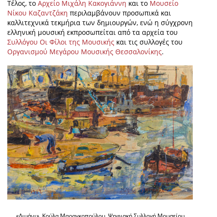
Τέλος, το
Αρχείο Μιχάλη Κακογιάννη
και το
Μουσείο
Νίκου Καζαντζάκη
περιλαμβάνουν προσωπικά και
καλλιτεχνικά τεκμήρια των δημιουργών, ενώ η σύγχρονη
ελληνική μουσική εκπροσωπείται από τα αρχεία του
Συλλόγου Οι Φίλοι της Μουσικής
και τις συλλογές του
Οργανισμού Μεγάρου Μουσικής Θεσσαλονίκης
.
«Λιμάνι», Κούλα Μαραγκοπούλου, Ψηφιακή Συλλογή Μουσείου