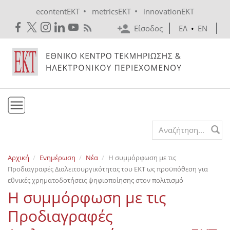
Skip to main content
•
•
econtentEKT
metricsEKT
innovationEKT
Είσοδος
ΕΛ
•
EN
Το ΕΚΤ
Search form
Υπηρεσίες
Αρχική
Ενημέρωση
Νέα
Η συμμόρφωση με τις
Εκδόσεις
Προδιαγραφές Διαλειτουργικότητας του ΕΚΤ ως προϋπόθεση για
Ενημέρωση
εθνικές χρηματοδοτήσεις ψηφιοποίησης στον πολιτισμό
Η συμμόρφωση με τις
Επικοινωνία
Προδιαγραφές