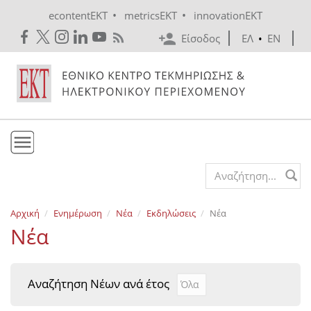
Skip to main content
•
•
econtentEKT
metricsEKT
innovationEKT
Είσοδος
ΕΛ
•
EN
Το ΕΚΤ
Search form
Υπηρεσίες
Αρχική
Ενημέρωση
Νέα
Εκδηλώσεις
Νέα
Εκδόσεις
Νέα
Ενημέρωση
Επικοινωνία
Αναζήτηση Νέων ανά έτος
Αναζήτηση Νέων ανά έτ
Year