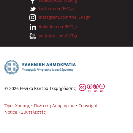
facebook.com/EKTgr
twitter.com/EKTgr
instagram.com/the_EKTgr
linkedin.com/EKTgr
youtube.com/EKTgr
© 2026 Eθνικό Κέντρο Τεκμηρίωσης
Όροι Χρήσης
•
Πολιτική Απορρήτου
•
Copyright
Notice
•
Συντελεστές