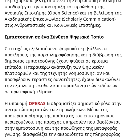
Περιεχομένου (ΕΚΤ), αποτελεί την ευρωπαϊκή ερευνητική
υποδομή για την υποστήριξη και προώθηση της
Ανοικτής Επιστήμης (Open Science) και τη βελτίωση της
Ακαδημαϊκής Επικοινωνίας (Scholarly Comminication)
στις Ανθρωπιστικές και Κοινωνικές Επιστήμες.
Εμπιστοσύνη σε ένα Σύνθετο Ψηφιακό Τοπίο
Στο ταχέως εξελισσόμενο ψηφιακό περιβάλλον, οι
προκλήσεις της παραπληροφόρησης και η διάβρωση της
δημόσιας εμπιστοσύνης έχουν φτάσει σε κρίσιμα
επίπεδα. Η περαιτέρω ανάπτυξη των ψηφιακών
πλατφορμών και της τεχνητής νοημοσύνης, αν και
προσφέρουν τεράστιες δυνατότητες, έχουν διευκολύνει
την εξάπλωση ψευδών και παραπλανητικών ειδήσεων
σε πρωτοφανή κλίμακα.
Η υποδομή
OPERAS
διαδραματίζει σημαντικό ρόλο στην
αντιμετώπιση αυτών των προκλήσεων. Μέσω της
προτεραιοποίησης της ποιότητας του επιστημονικού
περιεχομένου, της παροχής υπηρεσιών που βασίζονται
στην εμπιστοσύνη και της προώθησης της μεταφοράς
γνώσης, διασφαλίζει την ακεραιότητα της πληροφορίας