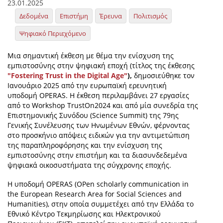
23.01.2025
Δεδομένα
Επιστήμη
Έρευνα
Πολιτισμός
Ψηφιακό Περιεχόμενο
Μια σημαντική έκθεση με θέμα την ενίσχυση της
εμπιστοσύνης στην ψηφιακή εποχή (τίτλος της έκθεσης
"Fostering Trust in the Digital Age"
),
δημοσιεύθηκε τον
Ιανουάριο 2025 από την ευρωπαϊκή ερευνητική
υποδομή OPERAS. Η έκθεση περιλαμβάνει 27 εργασίες
από το Workshop TrustOn2024 και από μία συνεδρία της
Επιστημονικής Συνόδου (Science Summit) της 79ης
Γενικής Συνέλευσης των Ηνωμένων Εθνών, φέρνοντας
στο προσκήνιο απόψεις ειδικών για την αντιμετώπιση
της παραπληροφόρησης και την ενίσχυση της
εμπιστοσύνης στην επιστήμη και τα διασυνδεδεμένα
ψηφιακά οικοσυστήματα της σύγχρονης εποχής.
Η υποδομή OPERAS (OPen scholarly communication in
the European Research Area for Social Sciences and
Humanities), στην οποία συμμετέχει από την Ελλάδα το
Εθνικό Κέντρο Τεκμηρίωσης και Ηλεκτρονικού