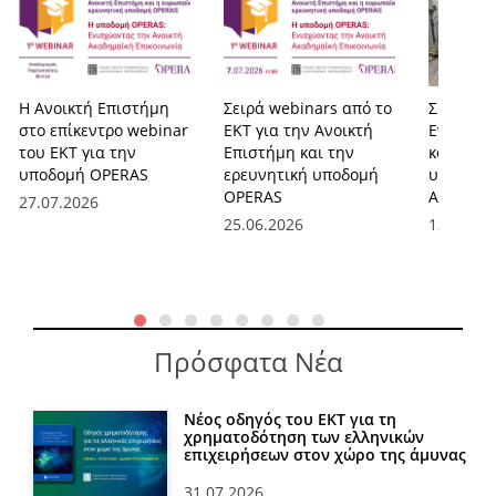
Η Ανοικτή Επιστήμη
Σειρά webinars από το
Συνέδριο
στο επίκεντρο webinar
ΕΚΤ για την Ανοικτή
Ενισχύον
του ΕΚΤ για την
Επιστήμη και την
κοινότητ
υποδομή OPERAS
ερευνητική υποδομή
υποδομές
OPERAS
Ανοικτή 
27.07.2026
25.06.2026
12.06.20
Πρόσφατα Νέα
Νέος οδηγός του ΕΚΤ για τη
χρηματοδότηση των ελληνικών
επιχειρήσεων στον χώρο της άμυνας
31.07.2026