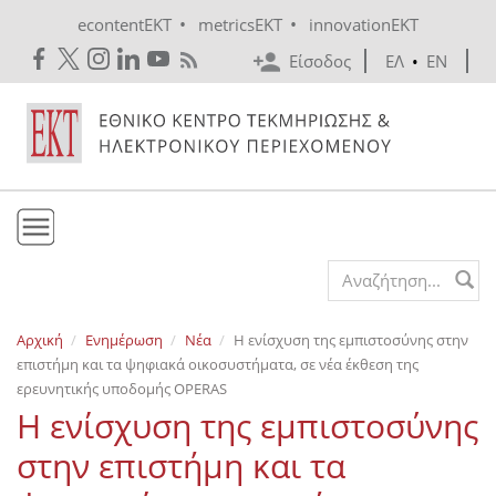
Skip to main content
•
•
econtentEKT
metricsEKT
innovationEKT
Είσοδος
ΕΛ
•
EN
Το ΕΚΤ
Search form
Υπηρεσίες
Αρχική
Ενημέρωση
Νέα
Η ενίσχυση της εμπιστοσύνης στην
Εκδόσεις
επιστήμη και τα ψηφιακά οικοσυστήματα, σε νέα έκθεση της
Ενημέρωση
ερευνητικής υποδομής OPERAS
Η ενίσχυση της εμπιστοσύνης
Επικοινωνία
στην επιστήμη και τα