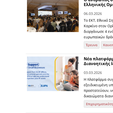
Ελληνικής Ομ
06.03.2026
Το ΕΚΤ, Εθνικό Σ
Καρκίνο στον Ορί
διοργάνωσε 4 εν
ευρωπαϊκών δράσ
Έρευνα
Καινο
Νέα πλατφόρμ
Διανοητικής Ι
03.03.2026
Η πλατφόρμα συγ
εξειδικευμένη υπ
προστατεύουν, να
δικαιώματα διανο
Επιχειρηματικότ