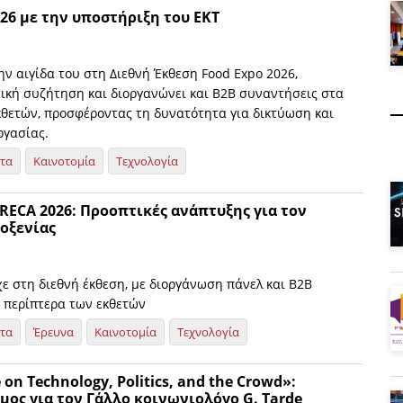
26 με την υποστήριξη του ΕΚΤ
ην αιγίδα του στη Διεθνή Έκθεση Food Expo 2026,
τική συζήτηση και διοργανώνει και Β2Β συναντήσεις στα
κθετών, προσφέροντας τη δυνατότητα για δικτύωση και
ργασίας.
ητα
Καινοτομία
Τεχνολογία
RECA 2026: Προοπτικές ανάπτυξης για τον
οξενίας
ε στη διεθνή έκθεση, με διοργάνωση πάνελ και Β2Β
 περίπτερα των εκθετών
ητα
Έρευνα
Καινοτομία
Τεχνολογία
 on Technology, Politics, and the Crowd»:
μος για τον Γάλλο κοινωνιολόγο G. Tarde