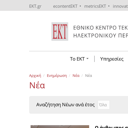
Skip to main content
•
•
EKT.gr
econtentEKT
metricsEKT
innova
Το ΕΚΤ
Υπηρεσίες
Αρχική
Ενημέρωση
Νέα
Νέα
Νέα
Αναζήτηση Νέων ανά έτος
Αναζήτηση Νέ
Year
Ο άνθρωπος σ