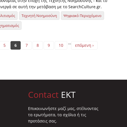
ηρονομιάς στην εποχή της Τεχνητής Νοημοσύνης - και το
νεργά σε αυτή την μετάβαση με το SearchCulture.gr.
λιτισμός
Τεχνητή Νοημοσύνη
Ψηφιακό Περιεχόμενο
χηματισμός
…
5
6
7
8
9
10
επόμενη ›
Contact
EKT
Επικοινωνήστε μαζί μας, στέλνοντας
τα ερωτήματα, τα σχόλια ή τις
προτάσεις σας.