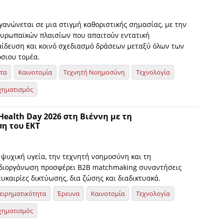
γανώνεται σε μια στιγμή καθοριστικής σημασίας, με την
υρωπαϊκών πλαισίων που απαιτούν εντατική
αίδευση και κοινό σχεδιασμό δράσεων μεταξύ όλων των
σιου τομέα.
ητα
Καινοτομία
Τεχνητή Νοημοσύνη
Τεχνολογία
χηματισμός
 Health Day 2026 στη Βιέννη με τη
η του ΕΚΤ
ψυχική υγεία, την τεχνητή νοημοσύνη και τη
 διοργάνωση προσφέρει B2B matchmaking συναντήσεις
ευκαιρίες δικτύωσης, δια ζώσης και διαδικτυακά.
ειρηματικότητα
Έρευνα
Καινοτομία
Τεχνολογία
χηματισμός