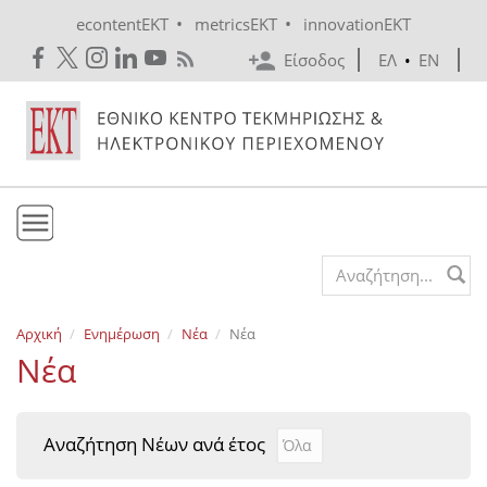
Skip to main content
•
•
econtentEKT
metricsEKT
innovationEKT
Είσοδος
ΕΛ
•
EN
Το ΕΚΤ
Search form
Υπηρεσίες
Αρχική
Ενημέρωση
Νέα
Νέα
Εκδόσεις
Νέα
Ενημέρωση
Επικοινωνία
Αναζήτηση Νέων ανά έτος
Αναζήτηση Νέων ανά έτ
Year