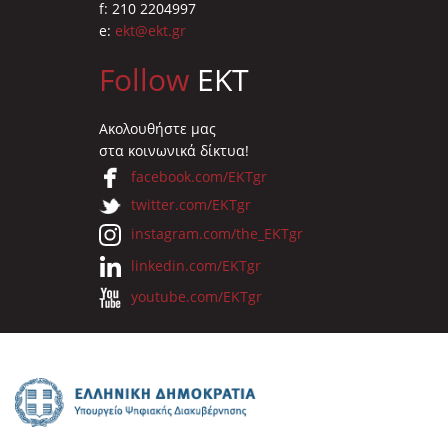
f: 210 2204997
e:
ekt@ekt.gr
Follow
EKT
Ακολουθήστε μας
στα κοινωνικά δίκτυα!
facebook.com/EKTgr
twitter.com/EKTgr
instagram.com/the_EKTgr
linkedin.com/EKTgr
youtube.com/EKTgr