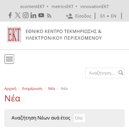
Skip to main content
•
•
econtentEKT
metricsEKT
innovationEKT
Είσοδος
ΕΛ
•
EN
Το ΕΚΤ
Search form
Υπηρεσίες
Αρχική
Ενημέρωση
Νέα
Νέα
Εκδόσεις
Νέα
Ενημέρωση
Επικοινωνία
Αναζήτηση Νέων ανά έτος
Αναζήτηση Νέων ανά έτ
Year