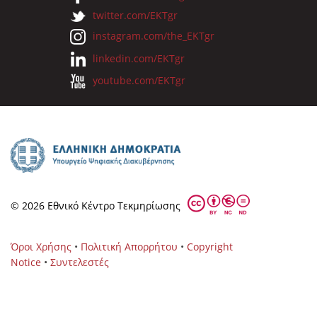
twitter.com/EKTgr
instagram.com/the_EKTgr
linkedin.com/EKTgr
youtube.com/EKTgr
© 2026 Eθνικό Κέντρο Τεκμηρίωσης
Όροι Χρήσης
•
Πολιτική Απορρήτου
•
Copyright
Notice
•
Συντελεστές