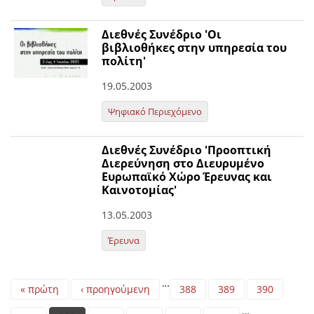
Διεθνές Συνέδριο 'Οι
βιβλιοθήκες στην υπηρεσία του
πολίτη'
19.05.2003
Ψηφιακό Περιεχόμενο
Διεθνές Συνέδριο 'Προοπτική
Διερεύνηση στο Διευρυμένο
Ευρωπαϊκό Χώρο Έρευνας και
Καινοτομίας'
13.05.2003
Έρευνα
Pages
…
« πρώτη
‹ προηγούμενη
388
389
390
…