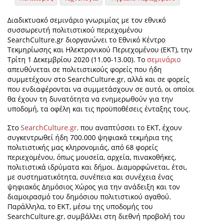
Διαδικτυακό σεμινάριο γνωριμίας με τον εθνικό
συσσωρευτή πολιτιστικού περιεχομένου
SearchCulture.gr διοργανώνει το Εθνικό Κέντρο
Τεκμηρίωσης και Ηλεκτρονικού Περιεχομένου (ΕΚΤ), την
Τρίτη 1 Δεκεμβρίου 2020 (11.00-13.00). Το
σεμινάριο
απευθύνεται σε πολιτιστικούς φορείς που ήδη
συμμετέχουν στο SearchCulture.gr, αλλά και σε φορείς
που ενδιαφέρονται να συμμετάσχουν σε αυτό, οι οποίοι
θα έχουν τη δυνατότητα να ενημερωθούν για την
υποδομή, τα οφέλη και τις προϋποθέσεις ένταξης τους.
Στο
SearchCulture.gr,
που αναπτύσσει το ΕΚΤ, έχουν
συγκεντρωθεί ήδη 700.000 ψηφιακά τεκμήρια της
πολιτιστικής μας κληρονομιάς, από 68 φορείς
περιεχομένου, όπως μουσεία, αρχεία, πινακοθήκες,
πολιτιστικά ιδρύματα και δήμοι. Διαμορφώνεται, έτσι,
με συστηματικότητα, συνέπεια και συνέχεια ένας
ψηφιακός Δημόσιος Χώρος για την ανάδειξη και τον
διαμοιρασμό του δημόσιου πολιτιστικού αγαθού.
Παράλληλα, το ΕΚΤ, μέσω της υποδομής του
SearchCulture.gr, συμβάλλει στη διεθνή προβολή του