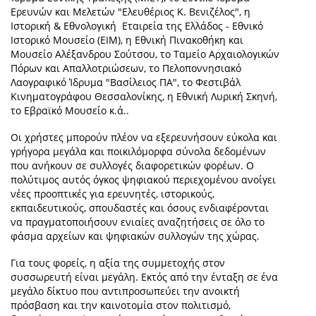
Ερευνών και Μελετών "Ελευθέριος Κ. Βενιζέλος", η
Ιστορική & Εθνολογική Εταιρεία της Ελλάδος - Εθνικό
Ιστορικό Μουσείο (ΕΙΜ), η Εθνική Πινακοθήκη και
Μουσείο Αλέξανδρου Σούτσου, το Ταμείο Αρχαιολογικών
Πόρων και Απαλλοτριώσεων, το Πελοποννησιακό
Λαογραφικό Ίδρυμα "Βασίλειος ΠΑ", το Φεστιβάλ
Κινηματογράφου Θεσσαλονίκης, η Εθνική Λυρική Σκηνή,
το Εβραϊκό Μουσείο κ.ά..
Οι χρήστες μπορούν πλέον να εξερευνήσουν εύκολα και
γρήγορα μεγάλα και ποικιλόμορφα σύνολα δεδομένων
που ανήκουν σε συλλογές διαφορετικών φορέων. Ο
πολύτιμος αυτός όγκος ψηφιακού περιεχομένου ανοίγει
νέες προοπτικές για ερευνητές, ιστορικούς,
εκπαιδευτικούς, σπουδαστές και όσους ενδιαφέρονται
να πραγματοποιήσουν ενιαίες αναζητήσεις σε όλο το
φάσμα αρχείων και ψηφιακών συλλογών της χώρας.
Για τους φορείς, η αξία της συμμετοχής στον
συσσωρευτή είναι μεγάλη. Εκτός από την ένταξη σε ένα
μεγάλο δίκτυο που αντιπροσωπεύει την ανοικτή
πρόσβαση και την καινοτομία στον πολιτισμό,