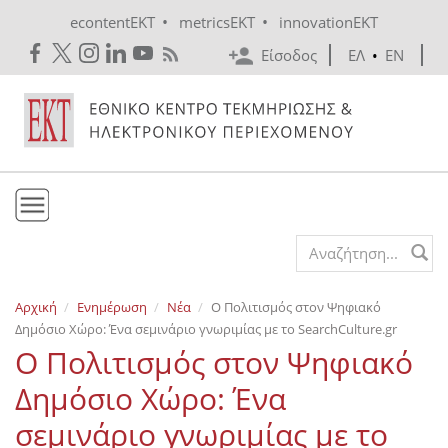
Skip to main content
•
•
econtentEKT
metricsEKT
innovationEKT
Είσοδος
ΕΛ
•
EN
Το ΕΚΤ
Search form
Υπηρεσίες
Αρχική
Ενημέρωση
Νέα
Ο Πολιτισμός στον Ψηφιακό
Εκδόσεις
Δημόσιο Χώρο: Ένα σεμινάριο γνωριμίας με το SearchCulture.gr
Ενημέρωση
Ο Πολιτισμός στον Ψηφιακό
Επικοινωνία
Δημόσιο Χώρο: Ένα
σεμινάριο γνωριμίας με το