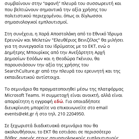
συμβαίνουν στην “αφανή” πλευρά του συσσωρευτή και
που βελτιώνουν σημαντικά την αξία χρήσης του
πολιτιστικού περιεχομένου, όπως οι δίγλωσσοι
σημασιολογικοί εμπλουτισμοί.
Στη συνέχεια, η Χαρά Αποστολάκη από το Εθνικό Ίδρυμα
Ερευνών και Μελετών "Ελευθέριος Βενιζέλος" θα μιλήσει
για τη συνεργασία του Ιδρύματος με το ΕΚΤ, ενώ ο
Δημήτρης Μπουρίκος από την Ανεξάρτητη Αρχή
Δημοσίων Εσόδων και η Θεοδώρα Γκένιου, θα
παρουσιάσουν την αξία της χρήσης του
SearchCulture.gr από την πλευρά του ερευνητή και της
εκπαιδευτικού αντίστοιχα.
Το σεμινάριο θα πραγματοποιηθεi μέσω της πλατφόρμας
Microsoft Teams. H συμμετοχή είναι ανοικτή, αλλά είναι
απαραίτητη η εγγραφή
εδώ
. Για οποιαδήποτε
διευκρίνιση μπορείτε να επικοινωνείτε στο email
events@ekt.gr
ή στο τηλ. 210 2204950.
Σε ξεχωριστά διαδικτυακά σεμινάρια που θα
ακολουθήσουν, το ΕΚΤ θα εστιάσει σε περισσότερο
βάθος, αφενός στους σημασιολογικούς εμπλουτισμούς