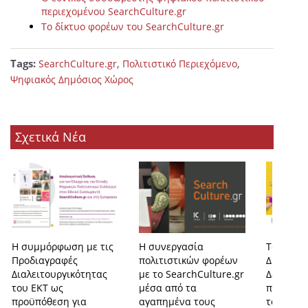
περιεχομένου SearchCulture.gr
Το δίκτυο φορέων του SearchCulture.gr
Tags:
,
,
SearchCulture.gr
Πολιτιστικό Περιεχόμενο
Ψηφιακός Δημόσιος Χώρος
Σχετικά Νέα
Η συμμόρφωση με τις
Η συνεργασία
Το οικο
Προδιαγραφές
πολιτιστικών φορέων
Διασυνδ
Διαλειτουργικότητας
με το SearchCulture.gr
Δεδομένω
του ΕΚΤ ως
μέσα από τα
προοπτι
προϋπόθεση για
αγαπημένα τους
του μέσ