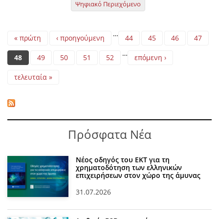
Ψηφιακό Περιεχόμενο
Pages
…
« πρώτη
‹ προηγούμενη
44
45
46
47
…
48
49
50
51
52
επόμενη ›
τελευταία »
Πρόσφατα Νέα
Νέος οδηγός του ΕΚΤ για τη
χρηματοδότηση των ελληνικών
επιχειρήσεων στον χώρο της άμυνας
31.07.2026