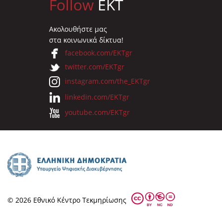
Follow
EKT
Ακολουθήστε μας
στα κοινωνικά δίκτυα!
facebook.com/EKTgr
twitter.com/EKTgr
instagram.com/the_EKTgr
linkedin.com/EKTgr
youtube.com/EKTgr
© 2026 Eθνικό Κέντρο Τεκμηρίωσης