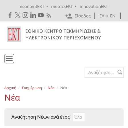
Skip to main content
•
•
econtentEKT
metricsEKT
innovationEKT
Είσοδος
ΕΛ
•
EN
Το ΕΚΤ
Search form
Υπηρεσίες
Αρχική
Ενημέρωση
Νέα
Νέα
Εκδόσεις
Νέα
Ενημέρωση
Επικοινωνία
Αναζήτηση Νέων ανά έτος
Αναζήτηση Νέων ανά έτ
Year