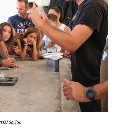
στελλόριζου