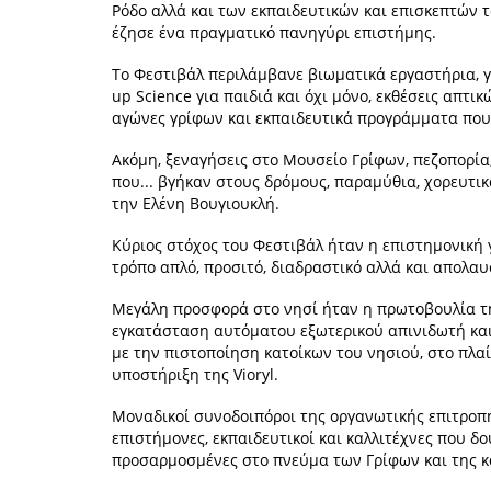
Ρόδο αλλά και των εκπαιδευτικών και επισκεπτών τ
έζησε ένα πραγματικό πανηγύρι επιστήμης.
Το Φεστιβάλ περιλάμβανε βιωματικά εργαστήρια, γρ
up Science για παιδιά και όχι μόνο, εκθέσεις απτ
αγώνες γρίφων και εκπαιδευτικά προγράμματα που
Ακόμη, ξεναγήσεις στο Μουσείο Γρίφων, πεζοπορ
που... βγήκαν στους δρόμους, παραμύθια, χορευτικ
την Ελένη Βουγιουκλή.
Κύριος στόχος του Φεστιβάλ ήταν η επιστημονική 
τρόπο απλό, προσιτό, διαδραστικό αλλά και απολαυ
Μεγάλη προσφορά στο νησί ήταν η πρωτοβουλία τη
εγκατάσταση αυτόματου εξωτερικού απινιδωτή κα
με την πιστοποίηση κατοίκων του νησιού, στο πλ
υποστήριξη της Vioryl.
Μοναδικοί συνοδοιπόροι της οργανωτικής επιτροπής
επιστήμονες, εκπαιδευτικοί και καλλιτέχνες που δ
προσαρμοσμένες στο πνεύμα των Γρίφων και της κ