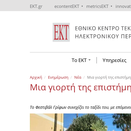
Skip to main content
•
•
EKT.gr
econtentEKT
metricsEKT
innova
Το ΕΚΤ
Υπηρεσίες
Αρχική
Ενημέρωση
Νέα
Μια γιορτή της επιστήμ
Μια γιορτή της επιστήμ
Το Φεστιβάλ Γρίφων συνεχίζει το ταξίδι του, με επόμεν