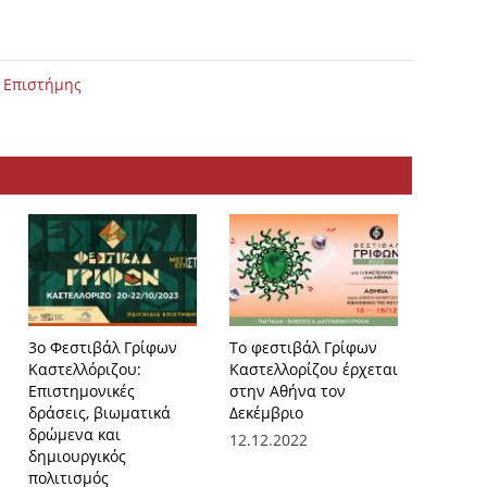
 Επιστήμης
3ο Φεστιβάλ Γρίφων
Το φεστιβάλ Γρίφων
Το Φεσ
Καστελλόριζου:
Καστελλορίζου έρχεται
Καστελ
Επιστημονικές
στην Αθήνα τον
επιστρέ
δράσεις, βιωματικά
Δεκέμβριο
ταξιδεύ
δρώμενα και
12.12.2022
05.09.2
δημιουργικός
πολιτισμός