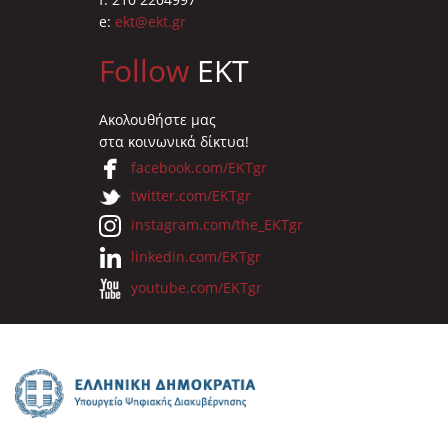
e:
ekt@ekt.gr
Follow
EKT
Ακολουθήστε μας
στα κοινωνικά δίκτυα!
facebook.com/EKTgr
twitter.com/EKTgr
instagram.com/the_EKTgr
linkedin.com/EKTgr
youtube.com/EKTgr