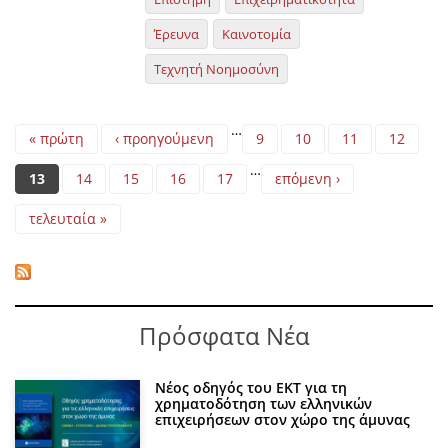
Έρευνα
Καινοτομία
Τεχνητή Νοημοσύνη
Pages
…
« πρώτη
‹ προηγούμενη
9
10
11
12
…
13
14
15
16
17
επόμενη ›
τελευταία »
Πρόσφατα Νέα
Νέος οδηγός του ΕΚΤ για τη
χρηματοδότηση των ελληνικών
επιχειρήσεων στον χώρο της άμυνας