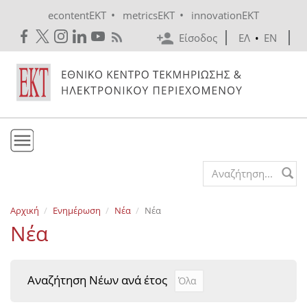
Skip to main content
•
•
econtentEKT
metricsEKT
innovationEKT
Είσοδος
ΕΛ
•
EN
Το ΕΚΤ
Search form
Υπηρεσίες
Αρχική
Ενημέρωση
Νέα
Νέα
Εκδόσεις
Νέα
Ενημέρωση
Επικοινωνία
Αναζήτηση Νέων ανά έτος
Αναζήτηση Νέων ανά έτ
Year