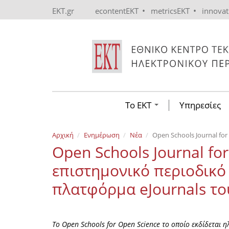
Skip to main content
•
•
EKT.gr
econtentEKT
metricsEKT
innova
Το ΕΚΤ
Υπηρεσίες
Αρχική
Ενημέρωση
Νέα
Open Schools Journal fo
Open Schools Journal fo
επιστημονικό περιοδικό
πλατφόρμα eJournals το
Το Open Schools for Open Science το οποίο εκδίδεται