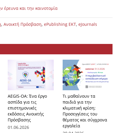
ν έρευνα και την καινοτομία
,
,
,
η
Ανοικτή Πρόσβαση
ePublishing ΕΚΤ
eJournals
AEGIS-OA: Ένα έργο
Τι μαθαίνουν τα
Τρία επ
ασπίδα για τις
παιδιά για την
περιοδι
επιστημονικές
κλιματική κρίση;
πρόσβα
εκδόσεις Ανοικτής
Προσεγγίσεις του
εντάσσ
Πρόσβασης
θέματος και σύγχρονα
πλατφό
εργαλεία
του ΕΚΤ
01.06.2026
Αντιγόν