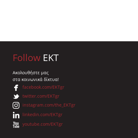
και Κρίσεων στην EE
026
29.12.2025
Follow
EKT
Ακολουθήστε μας
στα κοινωνικά δίκτυα!
facebook.com/EKTgr
twitter.com/EKTgr
instagram.com/the_EKTgr
linkedin.com/EKTgr
youtube.com/EKTgr