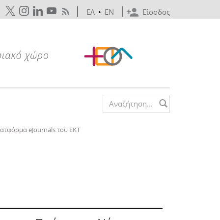
ΕΛ
•
EN
Είσοδος
Search form
λατφόρμα eJournals του ΕΚΤ